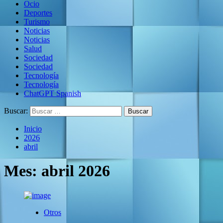
Ocio
Deportes
Turismo
Noticias
Noticias
Salud
Sociedad
Sociedad
Tecnología
Tecnología
ChatGPT Spanish
Buscar:
Inicio
2026
abril
Mes:
abril 2026
Otros