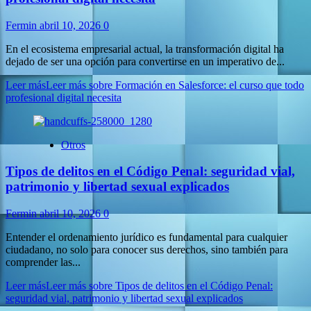
Fermin
abril 10, 2026
0
En el ecosistema empresarial actual, la transformación digital ha
dejado de ser una opción para convertirse en un imperativo de...
Leer más
Leer más sobre Formación en Salesforce: el curso que todo
profesional digital necesita
Otros
Tipos de delitos en el Código Penal: seguridad vial,
patrimonio y libertad sexual explicados
Fermin
abril 10, 2026
0
Entender el ordenamiento jurídico es fundamental para cualquier
ciudadano, no solo para conocer sus derechos, sino también para
comprender las...
Leer más
Leer más sobre Tipos de delitos en el Código Penal:
seguridad vial, patrimonio y libertad sexual explicados