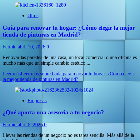
Otros
Guía para renovar tu hogar: ¿Cómo elegir la mejor
tienda de pinturas en Madrid?
Fermin
abril 10, 2026
0
Renovar las paredes de una casa, un local comercial o una oficina es
mucho más que un simple cambio estético;...
Leer más
Leer más sobre Guía para renovar tu hogar: ¿Cómo elegir
la mejor tienda de pinturas en Madrid?
Empresas
¿Qué aporta una asesoría a tu negocio?
Fermin
abril 6, 2026
0
Llevar las riendas de un negocio no es tarea sencilla. Más allá de la