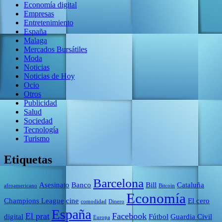
Economía digital
Empresas
Entretenimiento
España
Malaga
Mercados Bursátiles
Moda
Noticias
Noticias de Hoy
Ocio
Otros
Publicidad
Salud
Sociedad
Tecnología
Turismo
Etiquetas
Barcelona
Asesinato
Banco
Bill
Cataluña
afroamericano
Bitcoin
Economía
Champions League
cine
El cero
comodidad
Dinero
España
El prat
Facebook
digital
Fútbol
Guardia Civil
Europa