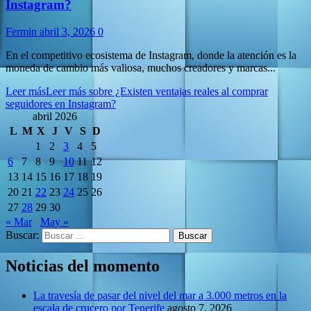
Instagram?
Fermin
abril 3, 2026
0
En el competitivo ecosistema de Instagram, donde la atención es la
moneda de cambio más valiosa, muchos creadores y marcas...
Leer más
Leer más sobre ¿Existen ventajas reales al comprar
seguidores en Instagram?
abril 2026
L
M
X
J
V
S
D
1
2
3
4
5
6
7
8
9
10
11
12
13
14
15
16
17
18
19
20
21
22
23
24
25
26
27
28
29
30
« Mar
May »
Buscar:
Noticias del momento
La travesía de pasar del nivel del mar a 3.000 metros en la
escala de crucero por Tenerife
agosto 7, 2026