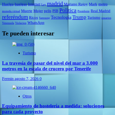
madrid
Huelga
huelgas
Internet
Mariano Rajoy
Mark
metro
Ley
Politica
Muerte
Mujer
pelis
PIB
Real Madrid
moneda virtual
Presidente
referéndum
Trump
Tecnología
Ricos
Turismo
Samsung
usuarios
WhatsApp
Venezuela
Violacion
Te pueden interesar
Turismo
La travesía de pasar del nivel del mar a 3.000
metros en la escala de crucero por Tenerife
Fermin
agosto 7, 2026
0
Otros
Equipamiento de hostelería a medida: soluciones
para cada proyecto