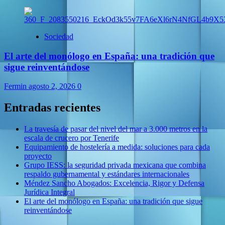
Sociedad
El arte del monólogo en España: una tradición que
sigue reinventándose
Fermin
agosto 2, 2026
0
Entradas recientes
La travesía de pasar del nivel del mar a 3.000 metros en la
escala de crucero por Tenerife
Equipamiento de hostelería a medida: soluciones para cada
proyecto
Grupo IESS: la seguridad privada mexicana que combina
respaldo gubernamental y estándares internacionales
Méndez Sancho Abogados: Excelencia, Rigor y Defensa
Jurídica Integral
El arte del monólogo en España: una tradición que sigue
reinventándose