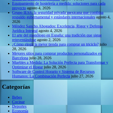
Equipamiento de hostelería a medida: soluciones para cada
proyecto
agosto 4, 2026
Grupo IESS: la seguridad privada mexicana que combina
respaldo gubernamental y estándares internacionales
agosto 4,
2026
Méndez Sancho Abogados: Excelencia, Rigor y Defensa
Jurídica Integral
agosto 4, 2026
El arte del monólogo en España: una tradición que sigue
reinventándose
agosto 2, 2026
¿Cómo elegir la mejor tienda para comprar un triciclo?
julio
28, 2026
Mejores sitios para comprar productos personalizados en
Barcelona
julio 28, 2026
Muebles a Medida: La Solución Perfecta para Transformar y
Optimizar el Hogar
julio 28, 2026
Software de Control Horario y Sistema de Recursos
Humanos: La Combinación Perfecta
julio 27, 2026
Categorías
Bebes
Cocinar
Deportes
Economía