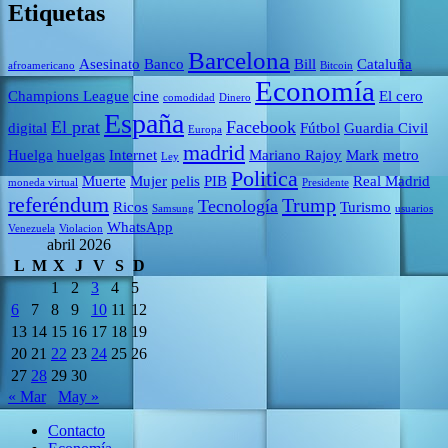
Etiquetas
Barcelona
Asesinato
Banco
Bill
Cataluña
afroamericano
Bitcoin
Economía
Champions League
cine
El cero
comodidad
Dinero
España
El prat
Facebook
digital
Fútbol
Guardia Civil
Europa
madrid
Huelga
huelgas
Internet
Mariano Rajoy
Mark
metro
Ley
Politica
Muerte
Mujer
pelis
PIB
Real Madrid
moneda virtual
Presidente
referéndum
Trump
Tecnología
Ricos
Turismo
Samsung
usuarios
WhatsApp
Venezuela
Violacion
abril 2026
L
M
X
J
V
S
D
1
2
3
4
5
6
7
8
9
10
11
12
13
14
15
16
17
18
19
20
21
22
23
24
25
26
27
28
29
30
« Mar
May »
Contacto