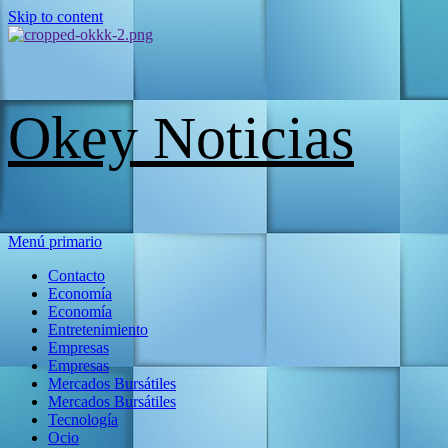
Skip to content
Okey Noticias
Menú primario
Contacto
Economía
Economía
Entretenimiento
Empresas
Empresas
Mercados Bursátiles
Mercados Bursátiles
Tecnología
Ocio