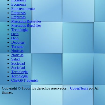
Economía
Economía
Entretenimiento
Empresas
Empresas
Mercados Bursátiles
Mercados Bursátiles
Tecnología
Ocio
Ocio
Deportes
Turismo
Noticias
Noticias
Salud
Sociedad
Sociedad
Tecnología
Tecnología
ChatGPT Spanish
Copyright © Todos los derechos reservados.
|
CoverNews
por AF
themes.