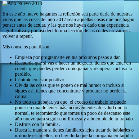
En este año nuevo hagamos la reflexión sea parte daría de nuestras
vidas que las cosas del año 2017 sean aquellas cosas que nos hagan
pensar antes de actuar, y las que nos hayan dado una experiencia
significativa y por así decirlo una lección de las cuales no vamos a
volver a repetir.
Mis consejos para ti son:
Empieza por programarte en tus próximos pasos a dar.
Recuerda que si vas a hacer un negocio, tienes que tener en
cuenta que puedes perder como ganar y recuperar incluso lo
perdido.
Céntrate en estar positivo.
Olvida las cosas que te ponen de mal humor o incluso si
sigues así, tienes que concentrarte y procurar no perder la
calma.
No todo es trabajar, ya que, el exceso de trabajo te puede
poner en una de tener más inconvenientes de salud que lo
normal, te recomiendo que tomes un poco de descanso este
año nuevo para seguir con firmeza y a buen pie de tu trabajo.
Disfruta con tu familia.
Busca la manera si tienes familiares lejos tratar de hablarles o
ir donde están ellos, no hay duda que la compañía en familia