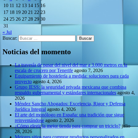
10
11
12
13
14
15
16
17
18
19
20
21
22
23
24
25
26
27
28
29
30
31
« Jul
Buscar:
Noticias del momento
La travesía de pasar del nivel del mar a 3.000 metros en la
escala de crucero por Tenerife
agosto 7, 2026
Equipamiento de hostelería a medida: soluciones para cada
proyecto
agosto 4, 2026
Grupo IESS: la seguridad privada mexicana que combina
respaldo gubernamental y estándares internacionales
agosto 4,
2026
Méndez Sancho Abogados: Excelencia, Rigor y Defensa
Jurídica Integral
agosto 4, 2026
El arte del monólogo en España: una tradición que sigue
reinventándose
agosto 2, 2026
¿Cómo elegir la mejor tienda para comprar un triciclo?
julio
28, 2026
Mejores sitios para comprar productos personalizados en