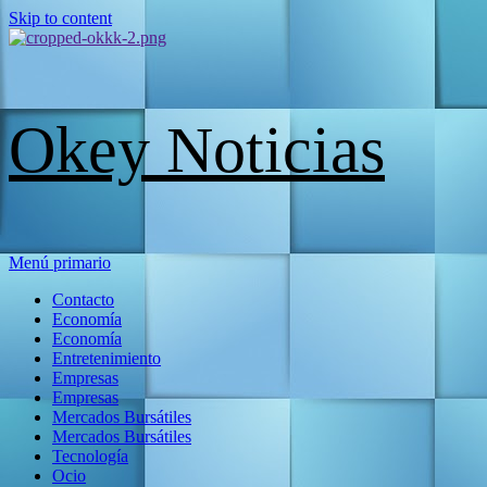
Skip to content
Okey Noticias
Menú primario
Contacto
Economía
Economía
Entretenimiento
Empresas
Empresas
Mercados Bursátiles
Mercados Bursátiles
Tecnología
Ocio