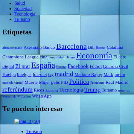
Salud
Sociedad
Tecnología
Turismo
Etiquetas
Barcelona
Asesinato
Banco
Bill
Cataluña
afroamericano
Bitcoin
Economía
Champions League
cine
El cero
comodidad
Dinero
España
El prat
Facebook
digital
Fútbol
Guardia Civil
Europa
madrid
Huelga
huelgas
Internet
Mariano Rajoy
Mark
metro
Ley
Politica
Muerte
Mujer
pelis
PIB
Real Madrid
moneda virtual
Presidente
referéndum
Trump
Tecnología
Ricos
Turismo
Samsung
usuarios
WhatsApp
Venezuela
Violacion
Te pueden interesar
Turismo