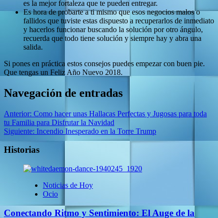
es la mejor fortaleza que te pueden entregar.
Es hora de probarte a ti mismo que esos negocios malos o
fallidos que tuviste estas dispuesto a recuperarlos de inmediato
y hacerlos funcionar buscando la solución por otro ángulo,
recuerda que todo tiene solución y siempre hay y abra una
salida.
Si pones en práctica estos consejos puedes empezar con buen pie.
Que tengas un Feliz Año Nuevo 2018.
Navegación de entradas
Anterior:
Como hacer unas Hallacas Perfectas y Jugosas para toda
tu Familia para Disfrutar la Navidad
Siguiente:
Incendio Inesperado en la Torre Trump
Historias
Noticias de Hoy
Ocio
Conectando Ritmo y Sentimiento: El Auge de la