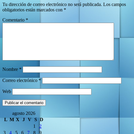
Tu dirección de correo electrónico no será publicada.
Los campos
obligatorios están marcados con
*
Comentario
*
Nombre
*
Correo electrónico
*
Web
agosto 2026
L
M
X
J
V
S
D
1
2
3
4
5
6
7
8
9