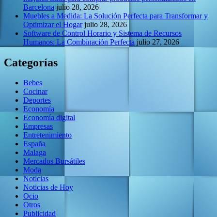
Barcelona
julio 28, 2026
Muebles a Medida: La Solución Perfecta para Transformar y
Optimizar el Hogar
julio 28, 2026
Software de Control Horario y Sistema de Recursos
Humanos: La Combinación Perfecta
julio 27, 2026
Categorías
Bebes
Cocinar
Deportes
Economía
Economía digital
Empresas
Entretenimiento
España
Malaga
Mercados Bursátiles
Moda
Noticias
Noticias de Hoy
Ocio
Otros
Publicidad