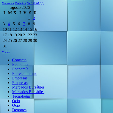
WhatsApp
Venezuela
Violacion
agosto 2026
L
M
X
J
V
S
D
1
2
3
4
5
6
7
8
9
10
11
12
13
14
15
16
17
18
19
20
21
22
23
24
25
26
27
28
29
30
31
« Jul
Contacto
Economía
Economía
Entretenimiento
Empresas
Empresas
Mercados Bursátiles
Mercados Bursátiles
Tecnología
Ocio
Ocio
Deportes