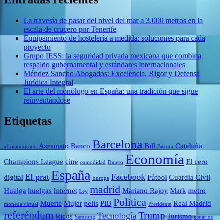
La travesía de pasar del nivel del mar a 3.000 metros en la
escala de crucero por Tenerife
Equipamiento de hostelería a medida: soluciones para cada
proyecto
Grupo IESS: la seguridad privada mexicana que combina
respaldo gubernamental y estándares internacionales
Méndez Sancho Abogados: Excelencia, Rigor y Defensa
Jurídica Integral
El arte del monólogo en España: una tradición que sigue
reinventándose
Etiquetas
Barcelona
Asesinato
Banco
Bill
Cataluña
afroamericano
Bitcoin
Economía
Champions League
cine
El cero
comodidad
Dinero
España
El prat
Facebook
digital
Fútbol
Guardia Civil
Europa
madrid
Huelga
huelgas
Internet
Mariano Rajoy
Mark
metro
Ley
Politica
Muerte
Mujer
pelis
PIB
Real Madrid
moneda virtual
Presidente
referéndum
Trump
Tecnología
Ricos
Turismo
Samsung
usuarios