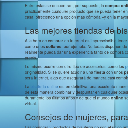
Entre estas se encuentran, por supuesto, la
compra onl
prácticamente cualquier producto que se pueda tener en m
casa, ofreciendo una opción más cómoda –y en la mayorí
Las mejores tiendas de bis
A la hora de comprar en Internet es imprescindible tener 
como unos
collares
, por ejemplo. No todas disponen de 
realmente pueda dar una experiencia tanto de compra com
precio.
Lo mismo ocurre con otro tipo de accesorios, como los
p
originalidad. Si se quiere acudir a una
fiesta
con unos
p
será Internet, algo que asegurará de manera casi complet
La
bisuteria online
es, en definitiva, una excelente maner
de esta manera combinar y despuntar en cualquier ocasi
duramente los últimos años y de que el mundo
online
se
virtual.
Consejos de mujeres, par
Las compras y productos de bisutería no son el único ám