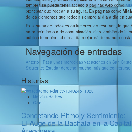
también se puede tener acceso a páginas web como
Mia
bienestar que rodean a su figura. En páginas como
MiaM
de los elementos que rodeen siempre al día a día en cua
Es la suma de todos estos factores, en resumen, lo que 
entretenimiento o de comunicación, sino también de infor
público femenino, el día a día mejorará de manera sustanc
Navegación de entradas
Anterior:
Pasa unas merecidas vacaciones en San Cristó
Siguiente:
Estudar derecho, mucho más que convertirse
Historias
Noticias de Hoy
Ocio
Conectando Ritmo y Sentimiento:
El Auge de la Bachata en la Capital
Aragonesa