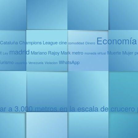
Economía
Cataluña
Champions League
cine
comodidad
Dinero
madrid
t
Mariano Rajoy
Mark
metro
Muerte
Mujer
p
Ley
moneda virtual
Turismo
WhatsApp
usuarios
Venezuela
Violacion
mar a 3.000 metros en la escala de crucero 