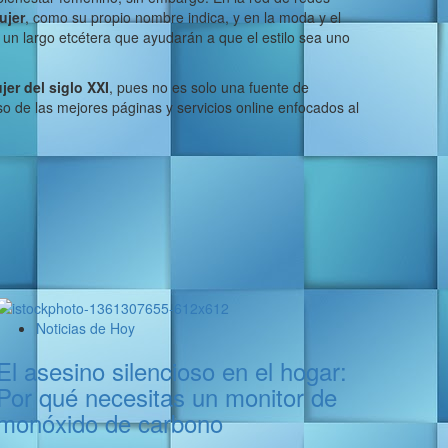
ujer
, como su propio nombre indica, y en la moda y el
 un largo etcétera que ayudarán a que el estilo sea uno
jer del siglo XXI
, pues no es solo una fuente de
so de las mejores páginas y servicios online enfocados al
Noticias de Hoy
El asesino silencioso en el hogar:
Por qué necesitas un monitor de
monóxido de carbono