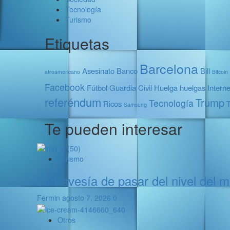
Tecnología
Turismo
Etiquetas
Barcelona
Asesinato
Banco
Bill
afroamericano
Bitcoin
Facebook
Fútbol
Guardia Civil
Huelga
huelgas
Interne
referéndum
Trump
Tecnología
Ricos
Samsung
Te pueden interesar
Turismo
La travesía de pasar del nivel del 
Fermin
agosto 7, 2026
0
Otros