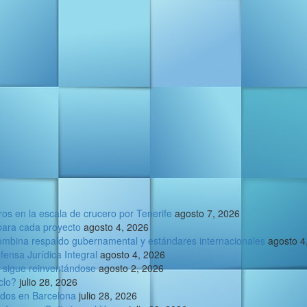
ros en la escala de crucero por Tenerife
agosto 7, 2026
para cada proyecto
agosto 4, 2026
ombina respaldo gubernamental y estándares internacionales
agosto 4
ensa Jurídica Integral
agosto 4, 2026
e sigue reinventándose
agosto 2, 2026
clo?
julio 28, 2026
ados en Barcelona
julio 28, 2026