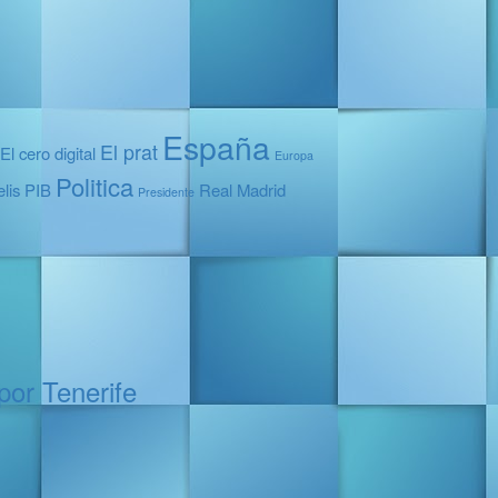
España
El prat
El cero digital
Europa
Politica
elis
PIB
Real Madrid
Presidente
por Tenerife