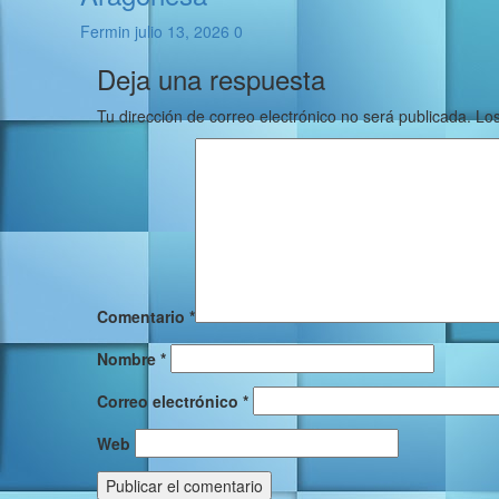
Fermin
julio 13, 2026
0
Deja una respuesta
Tu dirección de correo electrónico no será publicada.
Los
Comentario
*
Nombre
*
Correo electrónico
*
Web