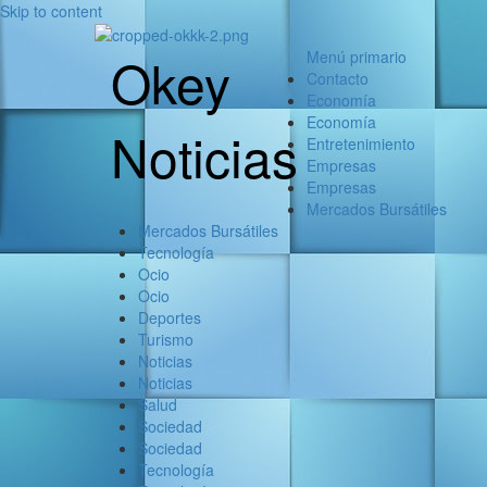
Skip to content
Okey
Menú primario
Contacto
Economía
Economía
Noticias
Entretenimiento
Empresas
Empresas
Mercados Bursátiles
Mercados Bursátiles
Tecnología
Ocio
Ocio
Deportes
Turismo
Noticias
Noticias
Salud
Sociedad
Sociedad
Tecnología