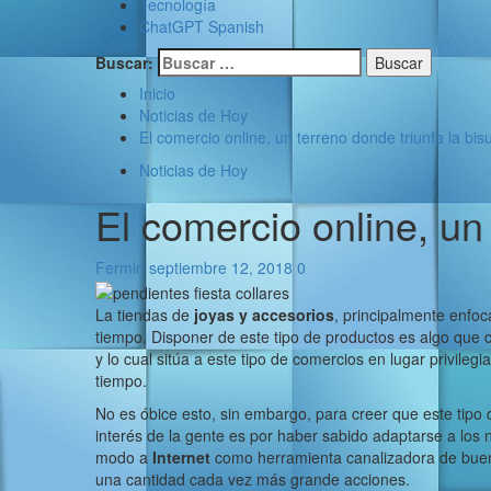
Tecnología
ChatGPT Spanish
Buscar:
Inicio
Noticias de Hoy
El comercio online, un terreno donde triunfa la bis
Noticias de Hoy
El comercio online, un 
Fermin
septiembre 12, 2018
0
La tiendas de
joyas y accesorios
, principalmente enfoc
tiempo. Disponer de este tipo de productos es algo que
y lo cual sitúa a este tipo de comercios en lugar privile
tiempo.
No es óbice esto, sin embargo, para creer que este tip
interés de la gente es por haber sabido adaptarse a los 
modo a
Internet
como herramienta canalizadora de buena
una cantidad cada vez más grande acciones.