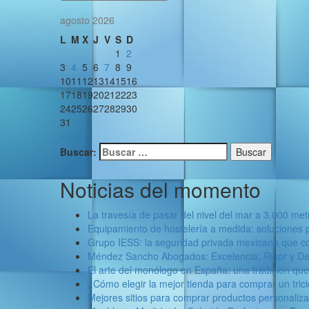
agosto 2026
L
M
X
J
V
S
D
1
2
3
4
5
6
7
8
9
10
11
12
13
14
15
16
17
18
19
20
21
22
23
24
25
26
27
28
29
30
31
« Jul
Buscar:
Noticias del momento
La travesía de pasar del nivel del mar a 3.000 met
Equipamiento de hostelería a medida: soluciones 
Grupo IESS: la seguridad privada mexicana que c
Méndez Sancho Abogados: Excelencia, Rigor y Def
El arte del monólogo en España: una tradición qu
¿Cómo elegir la mejor tienda para comprar un trici
Mejores sitios para comprar productos personaliz