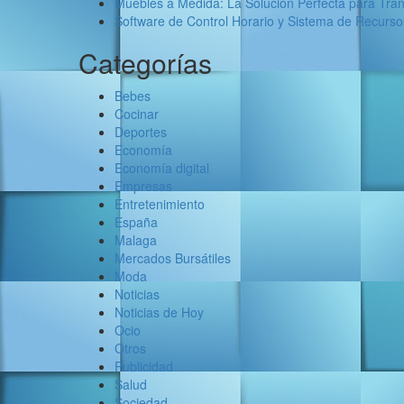
Muebles a Medida: La Solución Perfecta para Tran
Software de Control Horario y Sistema de Recurs
Categorías
Bebes
Cocinar
Deportes
Economía
Economía digital
Empresas
Entretenimiento
España
Malaga
Mercados Bursátiles
Moda
Noticias
Noticias de Hoy
Ocio
Otros
Publicidad
Salud
Sociedad