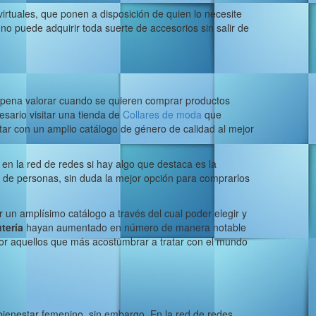
virtuales, que ponen a disposición de quien lo necesite
o puede adquirir toda suerte de accesorios sin salir de
pena valorar cuando se quieren comprar productos
esario visitar una tienda de
Collares de moda
que
tar con un amplio catálogo de género de calidad al mejor
en la red de redes si hay algo que destaca es la
 de personas, sin duda la mejor opción para comprarlos
 un amplísimo catálogo a través del cual poder elegir y
tería
hayan aumentado en número de manera notable
or aquellos que más acostumbrar a tratar con el mundo
bienestar femenino, sin embargo. En la red de redes