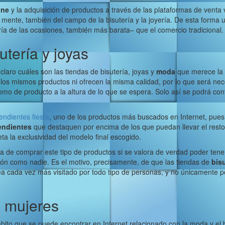
ine
y la adquisición de productos a través de las plataformas de venta 
ente, también del campo de la bisutería y la joyería. De esta forma un
a de las ocasiones, también más barata– que el comercio tradicional.
utería y joyas
claro cuáles son las tiendas de bisutería, joyas y
moda
que merece la 
los mismos productos ni ofrecen la misma calidad, por lo que será nec
o de producto a la altura de lo que se espera. Solo así se podrá con
endientes fiesta
, uno de los productos más buscados en Internet, pues 
endientes
que destaquen por encima de los que puedan llevar el resto
a la exclusividad del modelo final escogido.
a de comprar este tipo de productos si se valora de verdad poder tener
ón como nadie. Es el motivo, precisamente, de que las tiendas de
bisu
a cada vez más visitado por todo tipo de personas, y no únicamente p
a mujeres
bito que se puede encontrar en Internet relacionado con la moda y el 