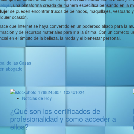
Mujer
, una plataforma creada de manera específica pensando en la
m
ujer
se pueden encontrar trucos de peinados, maquillajes, vestuario y
lquier ocasión.
hace que Internet se haya convertido en un poderoso aliado para la
mu
mación y de recursos materiales para ir a la última. Con un correcto u
ial en el ámbito de la belleza, la moda y el bienestar personal.
bal de las Casas
 en abogado
Noticias de Hoy
¿Qué son los certificados de
profesionalidad y como acceder a
ellos?