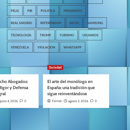
PELIS
PIB
POLITICA
PRESIDENTE
REAL MADRID
REFERÉNDUM
RICOS
SAMSUNG
TECNOLOGÍA
TRUMP
TURISMO
USUARIOS
VENEZUELA
VIOLACION
WHATSAPP
Sociedad
cho Abogados:
El arte del monólogo en
Rigor y Defensa
España: una tradición que
gral
sigue reinventándose
gosto 4, 2026
agosto 2, 2026
0
Fermin
0