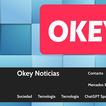
Skip
to
content
Okey Noticias
Contacto
Mercados B
Sociedad
Tecnología
Tecnología
ChatGPT Spa