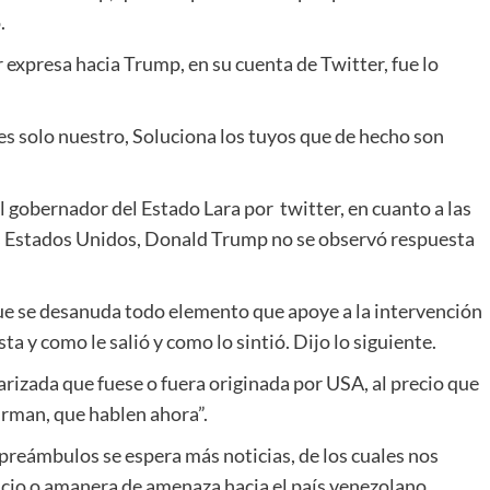
.
 expresa hacia Trump, en su cuenta de Twitter, fue lo
 solo nuestro, Soluciona los tuyos que de hecho son
 gobernador del Estado Lara por twitter, en cuanto a las
os Estados Unidos, Donald Trump no se observó respuesta
 que se desanuda todo elemento que apoye a la intervención
a y como le salió y como lo sintió. Dijo lo siguiente.
arizada que fuese o fuera originada por USA, al precio que
irman, que hablen ahora”.
preámbulos se espera más noticias, de los cuales nos
icio o amanera de amenaza hacia el país venezolano.