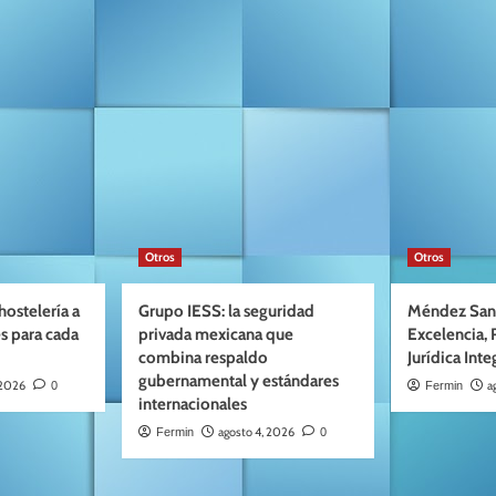
Otros
Otros
ostelería a
Grupo IESS: la seguridad
Méndez San
s para cada
privada mexicana que
Excelencia, 
combina respaldo
Jurídica Inte
gubernamental y estándares
 2026
a
0
Fermin
internacionales
agosto 4, 2026
Fermin
0