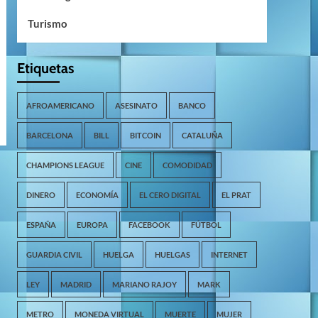
Turismo
Etiquetas
AFROAMERICANO
ASESINATO
BANCO
BARCELONA
BILL
BITCOIN
CATALUÑA
CHAMPIONS LEAGUE
CINE
COMODIDAD
DINERO
ECONOMÍA
EL CERO DIGITAL
EL PRAT
ESPAÑA
EUROPA
FACEBOOK
FÚTBOL
GUARDIA CIVIL
HUELGA
HUELGAS
INTERNET
LEY
MADRID
MARIANO RAJOY
MARK
METRO
MONEDA VIRTUAL
MUERTE
MUJER