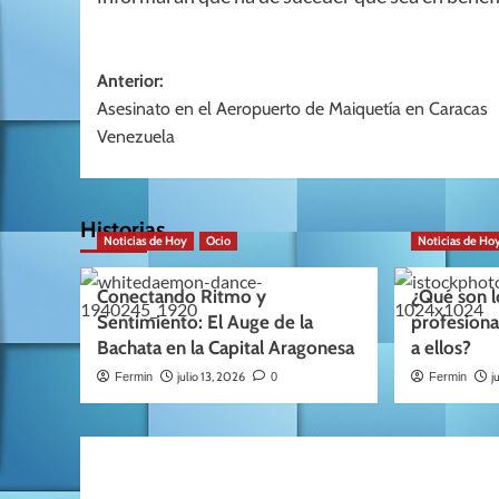
Navegación
Anterior:
Asesinato en el Aeropuerto de Maiquetía en Caracas
de
Venezuela
entradas
Historias
Noticias de Hoy
Ocio
Noticias de Ho
Conectando Ritmo y
¿Qué son l
Sentimiento: El Auge de la
profesion
Bachata en la Capital Aragonesa
a ellos?
julio 13, 2026
j
Fermin
0
Fermin