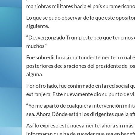
maniobras militares hacia el país suramericano
Lo que se pudo observar de lo que este opositor
siguiente.
“Desvergonzado Trump este peo que tenemos es
muchos”
Fue sobredicho así contundentemente lo cual el
posteriores declaraciones del presidente de l
alguna.
Por otro lado, fue confirmado en la red social
extranjera, Este nuevamente dio su punto de vist
“Yo me aparto de cualquiera intervención milit
sea. Ahora Dónde están los dirigentes que la af
Así lo expreso este nuevamente, ahora sin más 
informaran que ha de suceder que sea en benef