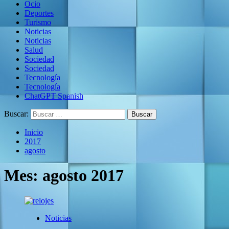
Ocio
Deportes
Turismo
Noticias
Noticias
Salud
Sociedad
Sociedad
Tecnología
Tecnología
ChatGPT Spanish
Buscar:
Inicio
2017
agosto
Mes:
agosto 2017
Noticias