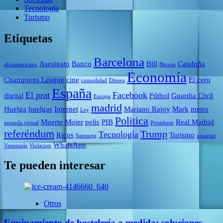
Tecnología
Turismo
Etiquetas
Barcelona
Asesinato
Banco
Bill
Cataluña
afroamericano
Bitcoin
Economía
Champions League
cine
El cero
comodidad
Dinero
España
El prat
Facebook
digital
Fútbol
Guardia Civil
Europa
madrid
Huelga
huelgas
Internet
Mariano Rajoy
Mark
metro
Ley
Politica
Muerte
Mujer
pelis
PIB
Real Madrid
moneda virtual
Presidente
referéndum
Trump
Tecnología
Ricos
Turismo
Samsung
usuarios
WhatsApp
Venezuela
Violacion
Te pueden interesar
Otros
Equipamiento de hostelería a medida: soluciones