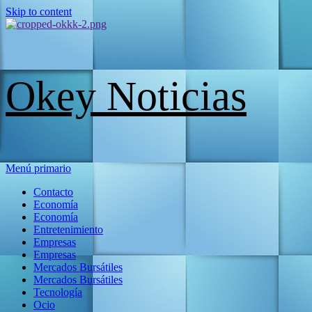
Skip to content
Okey Noticias
Menú primario
Contacto
Economía
Economía
Entretenimiento
Empresas
Empresas
Mercados Bursátiles
Mercados Bursátiles
Tecnología
Ocio