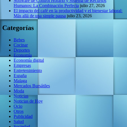
Software de Control Horario y Sistema de Recursos
Humanos: La Combinación Perfecta
julio 27, 2026
El impacto del café en la productividad y el bienestar laboral:
Más allá de una simple pausa
julio 23, 2026
Categorías
Bebes
Cocinar
Deportes
Economía
Economía digital
Empresas
Entretenimiento
España
Malaga
Mercados Bursátiles
Moda
Noticias
Noticias de Hoy
Ocio
Otros
Publicidad
Salud
Sociedad