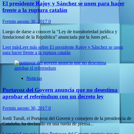
El presidente Rajoy y Sánchez se unen para hacer
frente a la ruptura catalán
Fermin
agosto 30, 2017
0
Luego de darse a conocer la “Ley de transitoriedad jurídica y
fundacional de la República” anunciada por la Junts pel...
Leer más
Leer más sobre El presidente Rajoy y Sánchez se unen
para hacer frente a la ruptura catalán
Noticias
Portavoz del Govern anuncia que no desestima
aprobar el referéndum con un decreto ley
Fermin
agosto 30, 2017
0
Jordi Turull, el Portavoz del Govern y consejero de la presidencia de
Cataluña, ha declarado en una rueda de prensa...
Leer más
Leer más sobre Portavoz del Govern anuncia que no