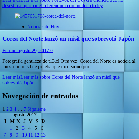
desestima aprobar el referéndum con un decreto ley
Noticias de Hoy
Corea del Norte lanzó un misil que sobrevoló Japón
Fermin
agosto 29, 2017
0
Fotografía gentileza de t13.cl Otra vez, Corea del Norte es noticia al
lanzar un misil de prueba que incursionó por...
Leer más
Leer más sobre Corea del Norte lanzó un misil que
sobrevoló Japón
Navegación de entradas
1
2
3
4
…
7
Siguiente
agosto 2017
L
M
X
J
V
S
D
1
2
3
4
5
6
7
8
9
10
11
12
13