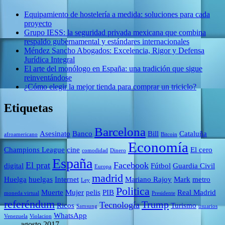
Equipamiento de hostelería a medida: soluciones para cada
proyecto
Grupo IESS: la seguridad privada mexicana que combina
respaldo gubernamental y estándares internacionales
Méndez Sancho Abogados: Excelencia, Rigor y Defensa
Jurídica Integral
El arte del monólogo en España: una tradición que sigue
reinventándose
¿Cómo elegir la mejor tienda para comprar un triciclo?
Etiquetas
Barcelona
Asesinato
Banco
Bill
Cataluña
afroamericano
Bitcoin
Economía
Champions League
cine
El cero
comodidad
Dinero
España
El prat
Facebook
digital
Fútbol
Guardia Civil
Europa
madrid
Huelga
huelgas
Internet
Mariano Rajoy
Mark
metro
Ley
Politica
Muerte
Mujer
pelis
PIB
Real Madrid
moneda virtual
Presidente
referéndum
Trump
Tecnología
Ricos
Turismo
Samsung
usuarios
WhatsApp
Venezuela
Violacion
agosto 2017