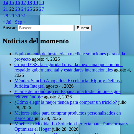
14
15
16
17
18
19
20
21
22
23
24
25
26
27
28
29
30
31
« Jul
Sep »
Buscar:
Noticias del momento
Equipamiento de hostelería a medida: soluciones para cada
proyecto
agosto 4, 2026
Grupo IESS: la seguridad privada mexicana que combina
respaldo gubernamental y estándares internacionales
agosto 4,
2026
Méndez Sancho Abogados: Excelencia, Rigor y Defensa
Jurídica Integral
agosto 4, 2026
El arte del monólogo en España: una tradición que sigue
reinventándose
agosto 2, 2026
¿Cómo elegir la mejor tienda para comprar un triciclo?
julio
28, 2026
Mejores sitios para comprar productos personalizados en
Barcelona
julio 28, 2026
Muebles a Medida: La Solución Perfecta para Transformar y
Optimizar el Hogar
julio 28, 2026