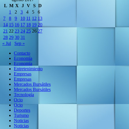
L
M
X
J
V
S
D
1
2
3
4
5
6
7
8
9
10
11
12
13
14
15
16
17
18
19
20
21
22
23
24
25
26
27
28
29
30
31
« Jul
Sep »
Contacto
Economía
Economía
Entretenimiento
Empresas
Empresas
Mercados Bursátiles
Mercados Bursátiles
Tecnología
Ocio
Ocio
Deportes
Turismo
Noticias
Noticias