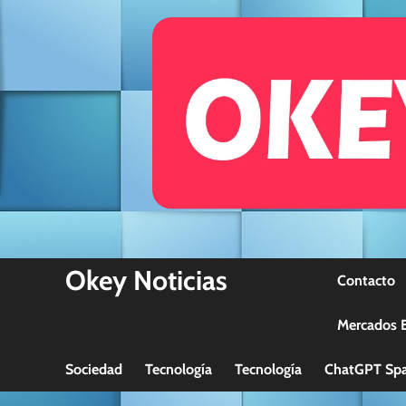
Skip
to
content
Okey Noticias
Contacto
Mercados B
Sociedad
Tecnología
Tecnología
ChatGPT Spa