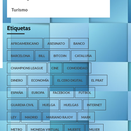
Turismo
Etiquetas
AFROAMERICANO
ASESINATO
BANCO
BARCELONA
BILL
BITCOIN
CATALUÑA
CHAMPIONS LEAGUE
CINE
COMODIDAD
DINERO
ECONOMÍA
EL CERO DIGITAL
EL PRAT
ESPAÑA
EUROPA
FACEBOOK
FÚTBOL
GUARDIA CIVIL
HUELGA
HUELGAS
INTERNET
LEY
MADRID
MARIANO RAJOY
MARK
METRO
MONEDA VIRTUAL
MUERTE
MUJER