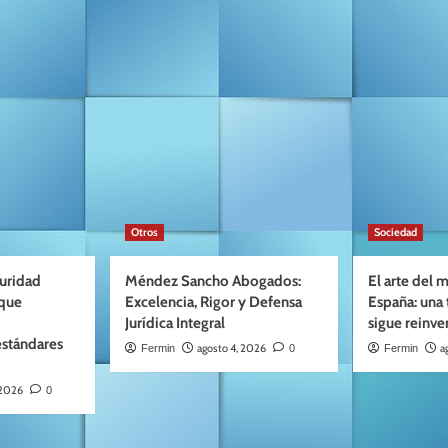
Otros
Sociedad
guridad
Méndez Sancho Abogados:
El arte del
 que
Excelencia, Rigor y Defensa
España: una 
Jurídica Integral
sigue reinv
estándares
agosto 4, 2026
a
Fermin
0
Fermin
 2026
0