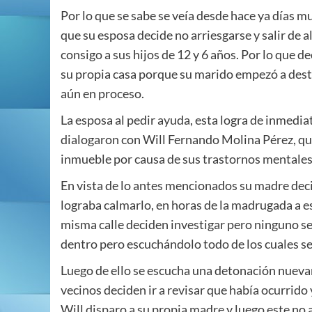
Por lo que se sabe se veía desde hace ya días 
que su esposa decide no arriesgarse y salir de 
consigo a sus hijos de 12 y 6 años. Por lo que de
su propia casa porque su marido empezó a destr
aún en proceso.
La esposa al pedir ayuda, esta logra de inmediat
dialogaron con Will Fernando Molina Pérez, que
inmueble por causa de sus trastornos mentales
En vista de lo antes mencionados su madre decid
lograba calmarlo, en horas de la madrugada a e
misma calle deciden investigar pero ninguno se 
dentro pero escuchándolo todo de los cuales s
Luego de ello se escucha una detonación nueva
vecinos deciden ir a revisar que había ocurrido 
Will disparo a su propia madre y luego este no 