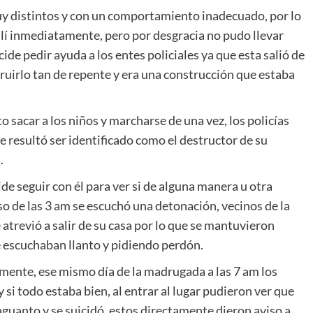
muy distintos y con un comportamiento inadecuado, por lo
allí inmediatamente, pero por desgracia no pudo llevar
cide pedir ayuda a los entes policiales ya que esta salió de
uirlo tan de repente y era una construcción que estaba
o sacar a los niños y marcharse de una vez, los policías
 resultó ser identificado como el destructor de su
.
e seguir con él para ver si de alguna manera u otra
so de las 3 am se escuchó una detonación, vecinos de la
atrevió a salir de su casa por lo que se mantuvieron
e escuchaban llanto y pidiendo perdón.
mente, ese mismo día de la madrugada a las 7 am los
y si todo estaba bien, al entrar al lugar pudieron ver que
aguanto y se suicidó, estos directamente dieron aviso a