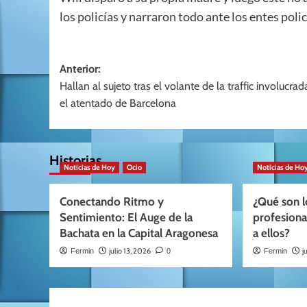
los policías y narraron todo ante los entes polic
Navegación
Anterior:
Hallan al sujeto tras el volante de la traffic involucrad
de
el atentado de Barcelona
entradas
Historias
Noticias de Hoy
Ocio
Noticias de Ho
Conectando Ritmo y
¿Qué son l
Sentimiento: El Auge de la
profesion
Bachata en la Capital Aragonesa
a ellos?
julio 13, 2026
j
Fermin
0
Fermin