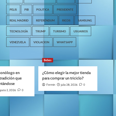
PELIS
PIB
POLITICA
PRESIDENTE
REAL MADRID
REFERÉNDUM
RICOS
SAMSUNG
TECNOLOGÍA
TRUMP
TURISMO
USUARIOS
VENEZUELA
VIOLACION
WHATSAPP
Bebes
 monólogo en
¿Cómo elegir la mejor tienda
tradición que
para comprar un triciclo?
entándose
julio 28, 2026
Fermin
0
gosto 2, 2026
0