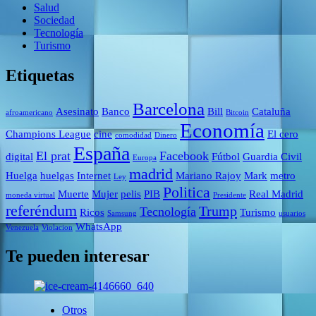
Salud
Sociedad
Tecnología
Turismo
Etiquetas
Barcelona
Asesinato
Banco
Bill
Cataluña
afroamericano
Bitcoin
Economía
Champions League
cine
El cero
comodidad
Dinero
España
El prat
Facebook
digital
Fútbol
Guardia Civil
Europa
madrid
Huelga
huelgas
Internet
Mariano Rajoy
Mark
metro
Ley
Politica
Muerte
Mujer
pelis
PIB
Real Madrid
moneda virtual
Presidente
referéndum
Trump
Tecnología
Ricos
Turismo
Samsung
usuarios
WhatsApp
Venezuela
Violacion
Te pueden interesar
Otros