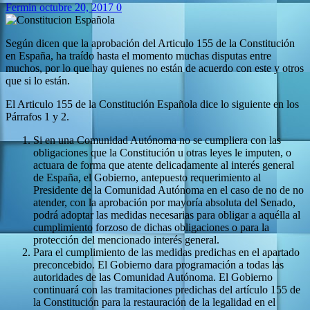
Fermin
octubre 20, 2017
0
Según dicen que la aprobación del Articulo 155 de la Constitución
en España, ha traído hasta el momento muchas disputas entre
muchos, por lo que hay quienes no están de acuerdo con este y otros
que si lo están.
El Articulo 155 de la Constitución Española dice lo siguiente en los
Párrafos 1 y 2.
Si en una Comunidad Autónoma no se cumpliera con las
obligaciones que la Constitución u otras leyes le imputen, o
actuara de forma que atente delicadamente al interés general
de España, el Gobierno, antepuesto requerimiento al
Presidente de la Comunidad Autónoma en el caso de no de no
atender, con la aprobación por mayoría absoluta del Senado,
podrá adoptar las medidas necesarias para obligar a aquélla al
cumplimiento forzoso de dichas obligaciones o para la
protección del mencionado interés general.
Para el cumplimiento de las medidas predichas en el apartado
preconcebido. El Gobierno dara programación a todas las
autoridades de las Comunidad Autónoma. El Gobierno
continuará con las tramitaciones predichas del artículo 155 de
la Constitución para la restauración de la legalidad en el