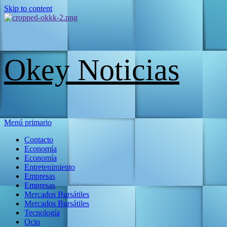
Skip to content
Okey Noticias
Menú primario
Contacto
Economía
Economía
Entretenimiento
Empresas
Empresas
Mercados Bursátiles
Mercados Bursátiles
Tecnología
Ocio