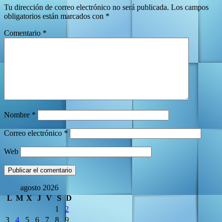
Tu dirección de correo electrónico no será publicada.
Los campos
obligatorios están marcados con
*
Comentario
*
Nombre
*
Correo electrónico
*
Web
agosto 2026
L
M
X
J
V
S
D
1
2
3
4
5
6
7
8
9