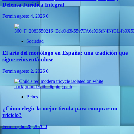
Defensa Jurídica Integral
Fermin
agosto 4, 2026
0
Sociedad
El arte del monólogo en España: una tradición que
sigue reinventándose
Fermin
agosto 2, 2026
0
Bebes
¿Cómo elegir la mejor tienda para comprar un
triciclo?
Fermin
julio 28, 2026
0