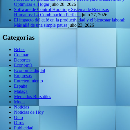
Optimizar el Hogar
julio 28, 2026
Software de Control Horario y Sistema de Recursos
Humanos: La Combinación Perfecta
julio 27, 2026
El impacto del café en la productividad y el bienestar laboral:
Más allá de una simple pausa
julio 23, 2026
Categorías
Bebes
Cocinar
Deportes
Economía
Economía digital
Empresas
Entretenimiento
España
Malaga
Mercados Bursátiles
Moda
Noticias
Noticias de Hoy
Ocio
Otros
Publicidad