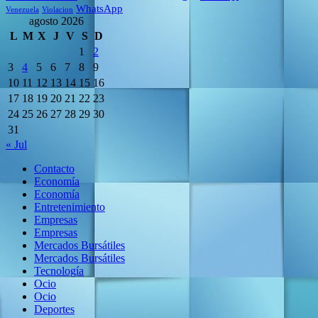
WhatsApp
Venezuela
Violacion
agosto 2026
L
M
X
J
V
S
D
1
2
3
4
5
6
7
8
9
10
11
12
13
14
15
16
17
18
19
20
21
22
23
24
25
26
27
28
29
30
31
« Jul
Contacto
Economía
Economía
Entretenimiento
Empresas
Empresas
Mercados Bursátiles
Mercados Bursátiles
Tecnología
Ocio
Ocio
Deportes