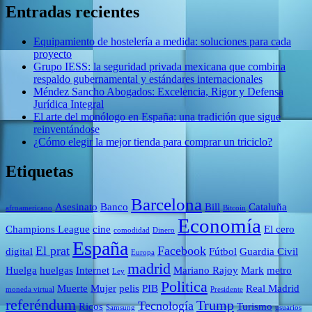
Entradas recientes
Equipamiento de hostelería a medida: soluciones para cada
proyecto
Grupo IESS: la seguridad privada mexicana que combina
respaldo gubernamental y estándares internacionales
Méndez Sancho Abogados: Excelencia, Rigor y Defensa
Jurídica Integral
El arte del monólogo en España: una tradición que sigue
reinventándose
¿Cómo elegir la mejor tienda para comprar un triciclo?
Etiquetas
Barcelona
Asesinato
Banco
Bill
Cataluña
afroamericano
Bitcoin
Economía
Champions League
cine
El cero
comodidad
Dinero
España
El prat
Facebook
digital
Fútbol
Guardia Civil
Europa
madrid
Huelga
huelgas
Internet
Mariano Rajoy
Mark
metro
Ley
Politica
Muerte
Mujer
pelis
PIB
Real Madrid
moneda virtual
Presidente
referéndum
Trump
Tecnología
Ricos
Turismo
Samsung
usuarios