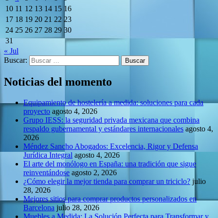
10
11
12
13
14
15
16
17
18
19
20
21
22
23
24
25
26
27
28
29
30
31
« Jul
Buscar:
Noticias del momento
Equipamiento de hostelería a medida: soluciones para cada
proyecto
agosto 4, 2026
Grupo IESS: la seguridad privada mexicana que combina
respaldo gubernamental y estándares internacionales
agosto 4,
2026
Méndez Sancho Abogados: Excelencia, Rigor y Defensa
Jurídica Integral
agosto 4, 2026
El arte del monólogo en España: una tradición que sigue
reinventándose
agosto 2, 2026
¿Cómo elegir la mejor tienda para comprar un triciclo?
julio
28, 2026
Mejores sitios para comprar productos personalizados en
Barcelona
julio 28, 2026
Muebles a Medida: La Solución Perfecta para Transformar y