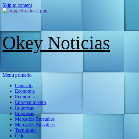
Skip to content
Okey Noticias
Menú primario
Contacto
Economía
Economía
Entretenimiento
Empresas
Empresas
Mercados Bursátiles
Mercados Bursátiles
Tecnología
Ocio