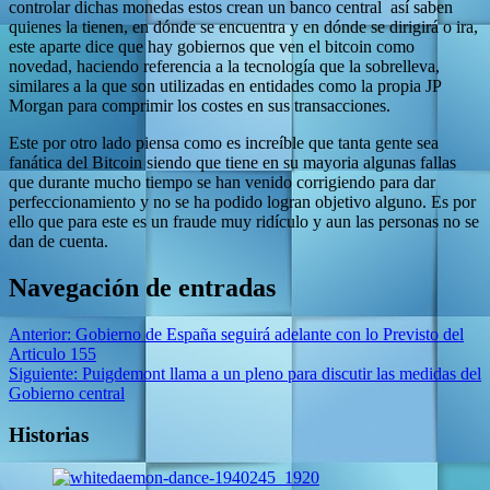
controlar dichas monedas estos crean un banco central así saben
quienes la tienen, en dónde se encuentra y en dónde se dirigirá o ira,
este aparte dice que hay gobiernos que ven el bitcoin como
novedad, haciendo referencia a la tecnología que la sobrelleva,
similares a la que son utilizadas en entidades como la propia JP
Morgan para comprimir los costes en sus transacciones.
Este por otro lado piensa como es increíble que tanta gente sea
fanática del Bitcoin siendo que tiene en su mayoria algunas fallas
que durante mucho tiempo se han venido corrigiendo para dar
perfeccionamiento y no se ha podido logran objetivo alguno. Es por
ello que para este es un fraude muy ridículo y aun las personas no se
dan de cuenta.
Navegación de entradas
Anterior:
Gobierno de España seguirá adelante con lo Previsto del
Articulo 155
Siguiente:
Puigdemont llama a un pleno para discutir las medidas del
Gobierno central
Historias