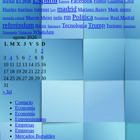
El prat
Facebook
digital
Fútbol
Guardia Civil
Europa
madrid
Huelga
huelgas
Internet
Mariano Rajoy
Mark
metro
Ley
Politica
Muerte
Mujer
pelis
PIB
Real Madrid
moneda virtual
Presidente
referéndum
Trump
Tecnología
Ricos
Turismo
Samsung
usuarios
WhatsApp
Venezuela
Violacion
agosto 2026
L
M
X
J
V
S
D
1
2
3
4
5
6
7
8
9
10
11
12
13
14
15
16
17
18
19
20
21
22
23
24
25
26
27
28
29
30
31
« Jul
Contacto
Economía
Economía
Entretenimiento
Empresas
Empresas
Mercados Bursátiles