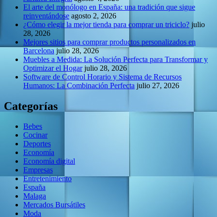
El arte del monólogo en España: una tradición que sigue
reinventándose
agosto 2, 2026
¿Cómo elegir la mejor tienda para comprar un triciclo?
julio
28, 2026
Mejores sitios para comprar productos personalizados en
Barcelona
julio 28, 2026
Muebles a Medida: La Solución Perfecta para Transformar y
Optimizar el Hogar
julio 28, 2026
Software de Control Horario y Sistema de Recursos
Humanos: La Combinación Perfecta
julio 27, 2026
Categorías
Bebes
Cocinar
Deportes
Economía
Economía digital
Empresas
Entretenimiento
España
Malaga
Mercados Bursátiles
Moda