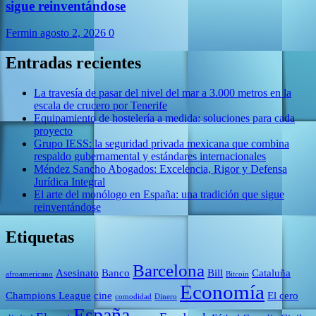
sigue reinventándose
Fermin
agosto 2, 2026
0
Entradas recientes
La travesía de pasar del nivel del mar a 3.000 metros en la
escala de crucero por Tenerife
Equipamiento de hostelería a medida: soluciones para cada
proyecto
Grupo IESS: la seguridad privada mexicana que combina
respaldo gubernamental y estándares internacionales
Méndez Sancho Abogados: Excelencia, Rigor y Defensa
Jurídica Integral
El arte del monólogo en España: una tradición que sigue
reinventándose
Etiquetas
Barcelona
Asesinato
Banco
Bill
Cataluña
afroamericano
Bitcoin
Economía
Champions League
cine
El cero
comodidad
Dinero
España