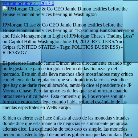
Fermin
octubre 21, 2017
0
JPMorgan Chase & Co CEO Jamie Dimon testifies before the
House Financial Services hearing on "Examining Bank Supervision
and Risk Management in Light of JPMorgan Chase's Trading Loss"
on Capitol Hill in Washington June 19, 2012. REUTERS/Yuri
Gripas (UNITED STATES - Tags: POLITICS BUSINESS) -
RTR33VG7
El poderoso llamado Jamie Dimon ataca directamente cuando algo
no le gusta o le parece irregular dentro de las finanzas y del
mercado. Este sin duda lleva muchos años mostrándose muy crítico
con el tema de la regulación que se adoptó tras la crisis. este dice
que hay que darle reequilibración, también dice el presidente de JP
Morgan Chase. Pero tampoco es de los que se alborozan cuando
otros tienen dificultades. Esta comenta que. Los errores son una
forma de educarse, alega cuando habla sobre el escándalo de las
cuentas espectrales en Wells Fargo.
Si bien es cierto este hace énfasis al caso de las monedas virtuales.
donde dice que esta manera de negocias es sumamente peligrosa.
además dice. La explicación de todo esto es simple, las monedas
tienen un sustento legal de aquellos gobiernos que las fundan. Para