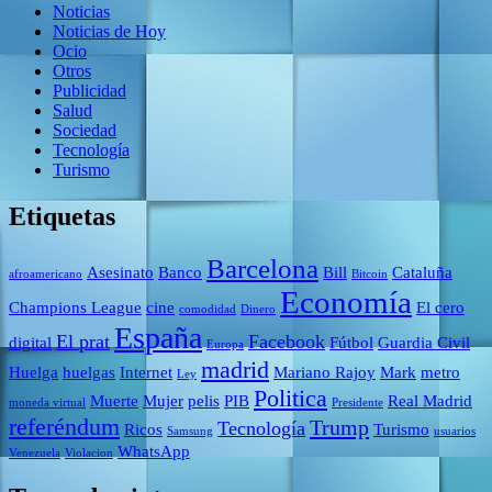
Noticias
Noticias de Hoy
Ocio
Otros
Publicidad
Salud
Sociedad
Tecnología
Turismo
Etiquetas
Barcelona
Asesinato
Banco
Bill
Cataluña
afroamericano
Bitcoin
Economía
Champions League
cine
El cero
comodidad
Dinero
España
El prat
Facebook
digital
Fútbol
Guardia Civil
Europa
madrid
Huelga
huelgas
Internet
Mariano Rajoy
Mark
metro
Ley
Politica
Muerte
Mujer
pelis
PIB
Real Madrid
moneda virtual
Presidente
referéndum
Trump
Tecnología
Ricos
Turismo
Samsung
usuarios
WhatsApp
Venezuela
Violacion