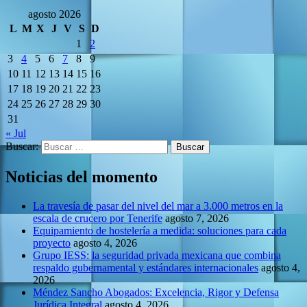
agosto 2026
L
M
X
J
V
S
D
1
2
3
4
5
6
7
8
9
10
11
12
13
14
15
16
17
18
19
20
21
22
23
24
25
26
27
28
29
30
31
« Jul
Buscar:
Noticias del momento
La travesía de pasar del nivel del mar a 3.000 metros en la
escala de crucero por Tenerife
agosto 7, 2026
Equipamiento de hostelería a medida: soluciones para cada
proyecto
agosto 4, 2026
Grupo IESS: la seguridad privada mexicana que combina
respaldo gubernamental y estándares internacionales
agosto 4,
2026
Méndez Sancho Abogados: Excelencia, Rigor y Defensa
Jurídica Integral
agosto 4, 2026