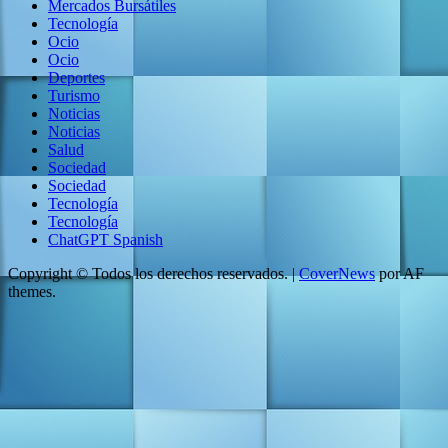
Mercados Bursátiles
Tecnología
Ocio
Ocio
Deportes
Turismo
Noticias
Noticias
Salud
Sociedad
Sociedad
Tecnología
Tecnología
ChatGPT Spanish
Copyright © Todos los derechos reservados.
|
CoverNews
por AF
themes.