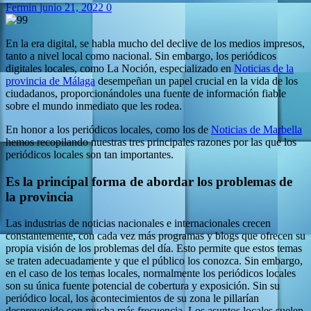
Fermin
junio 21, 2022
0
En la era digital, se habla mucho del declive de los medios impresos,
tanto a nivel local como nacional. Sin embargo, los periódicos
digitales locales, como La Noción, especializado en
Noticias de la
provincia de Málaga
desempeñan un papel crucial en la vida de los
ciudadanos, proporcionándoles una fuente de información fiable
sobre el mundo inmediato que les rodea.
En honor a los periódicos locales, como los de
Noticias de Marbella
hemos recopilando nuestras tres principales razones por las que los
periódicos locales son tan importantes.
Es la principal forma de abordar los problemas de
la provincia
Las industrias de noticias nacionales e internacionales crecen
constantemente, con cada vez más programas y blogs que ofrecen su
propia visión de los problemas del día. Esto permite que estos temas
se traten adecuadamente y que el público los conozca. Sin embargo,
en el caso de los temas locales, normalmente los periódicos locales
son su única fuente potencial de cobertura y exposición. Sin su
periódico local, los acontecimientos de su zona le pillarían
desprevenido con mucha más frecuencia. Los asuntos locales suelen