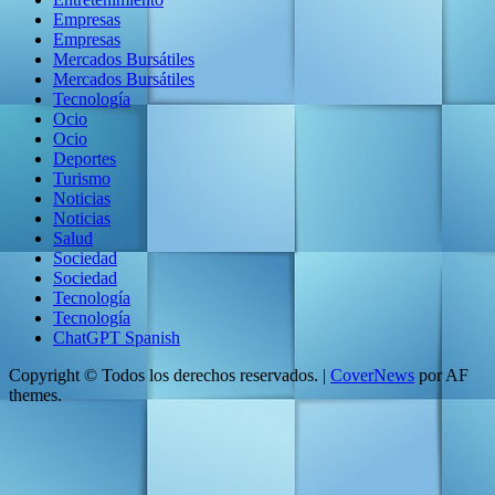
Empresas
Empresas
Mercados Bursátiles
Mercados Bursátiles
Tecnología
Ocio
Ocio
Deportes
Turismo
Noticias
Noticias
Salud
Sociedad
Sociedad
Tecnología
Tecnología
ChatGPT Spanish
Copyright © Todos los derechos reservados.
|
CoverNews
por AF
themes.