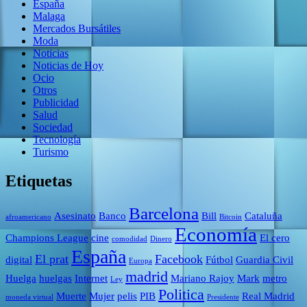
España
Malaga
Mercados Bursátiles
Moda
Noticias
Noticias de Hoy
Ocio
Otros
Publicidad
Salud
Sociedad
Tecnología
Turismo
Etiquetas
Barcelona
Asesinato
Banco
Bill
Cataluña
afroamericano
Bitcoin
Economía
Champions League
cine
El cero
comodidad
Dinero
España
El prat
Facebook
digital
Fútbol
Guardia Civil
Europa
madrid
Huelga
huelgas
Internet
Mariano Rajoy
Mark
metro
Ley
Politica
Muerte
Mujer
pelis
PIB
Real Madrid
moneda virtual
Presidente