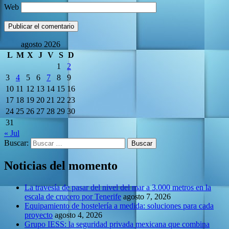
Web
agosto 2026
L
M
X
J
V
S
D
1
2
3
4
5
6
7
8
9
10
11
12
13
14
15
16
17
18
19
20
21
22
23
24
25
26
27
28
29
30
31
« Jul
Buscar:
Noticias del momento
La travesía de pasar del nivel del mar a 3.000 metros en la
escala de crucero por Tenerife
agosto 7, 2026
Equipamiento de hostelería a medida: soluciones para cada
proyecto
agosto 4, 2026
Grupo IESS: la seguridad privada mexicana que combina