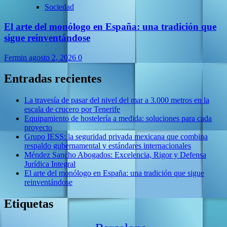
Sociedad
El arte del monólogo en España: una tradición que
sigue reinventándose
Fermin
agosto 2, 2026
0
Entradas recientes
La travesía de pasar del nivel del mar a 3.000 metros en la
escala de crucero por Tenerife
Equipamiento de hostelería a medida: soluciones para cada
proyecto
Grupo IESS: la seguridad privada mexicana que combina
respaldo gubernamental y estándares internacionales
Méndez Sancho Abogados: Excelencia, Rigor y Defensa
Jurídica Integral
El arte del monólogo en España: una tradición que sigue
reinventándose
Etiquetas