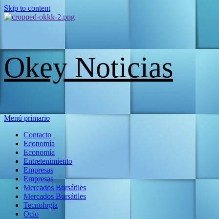
Skip to content
Okey Noticias
Menú primario
Contacto
Economía
Economía
Entretenimiento
Empresas
Empresas
Mercados Bursátiles
Mercados Bursátiles
Tecnología
Ocio