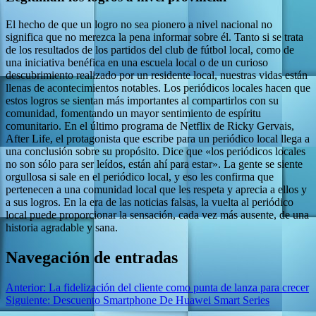
El hecho de que un logro no sea pionero a nivel nacional no
significa que no merezca la pena informar sobre él. Tanto si se trata
de los resultados de los partidos del club de fútbol local, como de
una iniciativa benéfica en una escuela local o de un curioso
descubrimiento realizado por un residente local, nuestras vidas están
llenas de acontecimientos notables. Los periódicos locales hacen que
estos logros se sientan más importantes al compartirlos con su
comunidad, fomentando un mayor sentimiento de espíritu
comunitario. En el último programa de Netflix de Ricky Gervais,
After Life, el protagonista que escribe para un periódico local llega a
una conclusión sobre su propósito. Dice que «los periódicos locales
no son sólo para ser leídos, están ahí para estar». La gente se siente
orgullosa si sale en el periódico local, y eso les confirma que
pertenecen a una comunidad local que les respeta y aprecia a ellos y
a sus logros. En la era de las noticias falsas, la vuelta al periódico
local puede proporcionar la sensación, cada vez más ausente, de una
historia agradable y sana.
Navegación de entradas
Anterior:
La fidelización del cliente como punta de lanza para crecer
Siguiente:
Descuento Smartphone De Huawei Smart Series