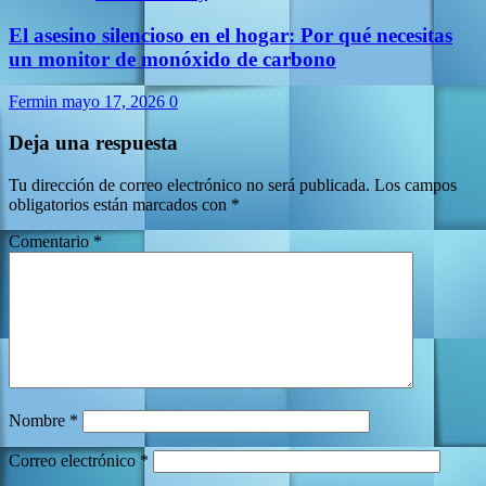
El asesino silencioso en el hogar: Por qué necesitas
un monitor de monóxido de carbono
Fermin
mayo 17, 2026
0
Deja una respuesta
Tu dirección de correo electrónico no será publicada.
Los campos
obligatorios están marcados con
*
Comentario
*
Nombre
*
Correo electrónico
*