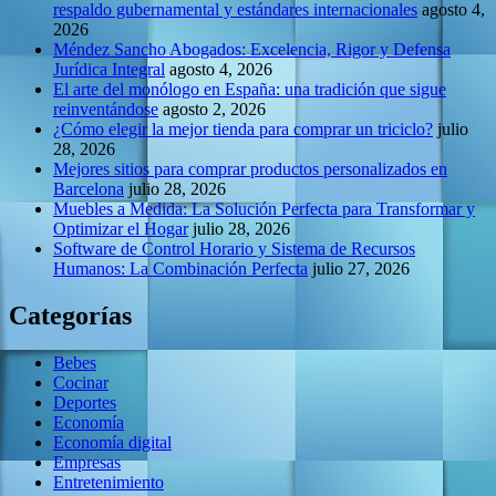
respaldo gubernamental y estándares internacionales
agosto 4,
2026
Méndez Sancho Abogados: Excelencia, Rigor y Defensa
Jurídica Integral
agosto 4, 2026
El arte del monólogo en España: una tradición que sigue
reinventándose
agosto 2, 2026
¿Cómo elegir la mejor tienda para comprar un triciclo?
julio
28, 2026
Mejores sitios para comprar productos personalizados en
Barcelona
julio 28, 2026
Muebles a Medida: La Solución Perfecta para Transformar y
Optimizar el Hogar
julio 28, 2026
Software de Control Horario y Sistema de Recursos
Humanos: La Combinación Perfecta
julio 27, 2026
Categorías
Bebes
Cocinar
Deportes
Economía
Economía digital
Empresas
Entretenimiento