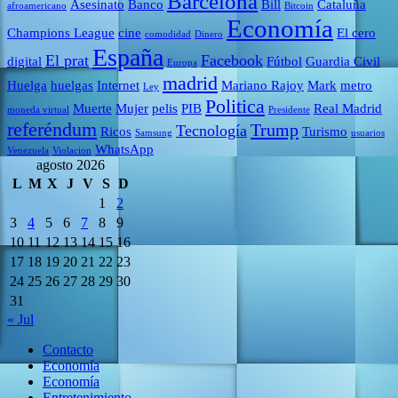
Barcelona
Asesinato
Banco
Bill
Cataluña
afroamericano
Bitcoin
Economía
Champions League
cine
El cero
comodidad
Dinero
España
El prat
Facebook
digital
Fútbol
Guardia Civil
Europa
madrid
Huelga
huelgas
Internet
Mariano Rajoy
Mark
metro
Ley
Politica
Muerte
Mujer
pelis
PIB
Real Madrid
moneda virtual
Presidente
referéndum
Trump
Tecnología
Ricos
Turismo
Samsung
usuarios
WhatsApp
Venezuela
Violacion
agosto 2026
L
M
X
J
V
S
D
1
2
3
4
5
6
7
8
9
10
11
12
13
14
15
16
17
18
19
20
21
22
23
24
25
26
27
28
29
30
31
« Jul
Contacto
Economía
Economía
Entretenimiento