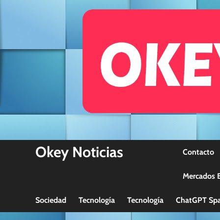
Skip
to
content
Okey Noticias
Contacto
Mercados B
Sociedad
Tecnología
Tecnología
ChatGPT Spa