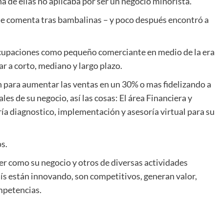
a de ellas no aplicaba por ser un negocio minorista.
me comenta tras bambalinas – y poco después encontró a
cupaciones como pequeño comerciante en medio de la era
r a corto, mediano y largo plazo.
n para aumentar las ventas en un 30% o mas fidelizando a
les de su negocio, así las cosas: El área Financiera y
ría diagnostico, implementación y asesoría virtual para su
s.
er como su negocio y otros de diversas actividades
aís están innovando, son competitivos, generan valor,
mpetencias.