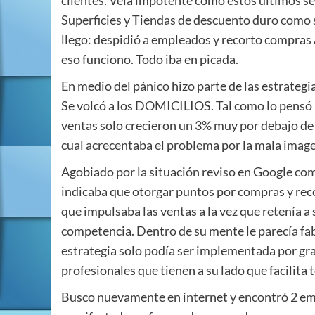
clientes. Veía impotente como estos últimos se
Superficies y Tiendas de descuento duro como s
llego: despidió a empleados y recorto compras
eso funciono. Todo iba en picada.
En medio del pánico hizo parte de las estrategia
Se volcó a los DOMICILIOS. Tal como lo pensó l
ventas solo crecieron un 3% muy por debajo de
cual acrecentaba el problema por la mala image
Agobiado por la situación reviso en Google co
indicaba que otorgar puntos por compras y reco
que impulsaba las ventas a la vez que retenía a 
competencia. Dentro de su mente le parecía fa
estrategia solo podía ser implementada por gra
profesionales que tienen a su lado que facilita
Busco nuevamente en internet y encontró 2 emp