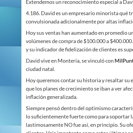
Extendemos un reconocimiento especial a Davi
4.186. David es un empresario minorista qué t
convulsionada adicionalmente por altas inflac
Hoy sus ventas han aumentado en promedio un
volúmenes de compra de $100.000 a $400.000. A
y su indicador de fidelización de clientes es su
David vive en Montería, se vinculó con
MilPun
ciudad natal.
Hoy queremos contar su historia y resaltar su 
que los planes de crecimiento se iban a ver af
inflación generalizada.
Siempre pensó dentro del optimismo característ
lo suficientemente fuerte como para soportar 
lastimosamente NO fue así, en principio. Su ofe