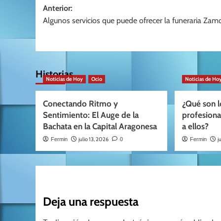
Navegación
Anterior:
Algunos servicios que puede ofrecer la funeraria Zam
de
entradas
Historias
Noticias de Hoy
Ocio
Noticias de Ho
Conectando Ritmo y
¿Qué son l
Sentimiento: El Auge de la
profesion
Bachata en la Capital Aragonesa
a ellos?
julio 13, 2026
j
Fermin
0
Fermin
Deja una respuesta