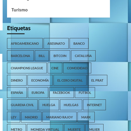
Turismo
Etiquetas
AFROAMERICANO
ASESINATO
BANCO
BARCELONA
BILL
BITCOIN
CATALUÑA
CHAMPIONS LEAGUE
CINE
COMODIDAD
DINERO
ECONOMÍA
EL CERO DIGITAL
EL PRAT
ESPAÑA
EUROPA
FACEBOOK
FÚTBOL
GUARDIA CIVIL
HUELGA
HUELGAS
INTERNET
LEY
MADRID
MARIANO RAJOY
MARK
METRO
MONEDA VIRTUAL
MUERTE
MUJER