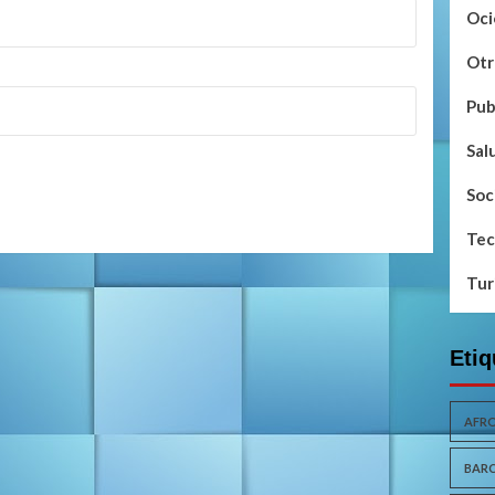
Oci
Otr
Pub
Sal
Soc
Tec
Tur
Etiq
AFR
BAR