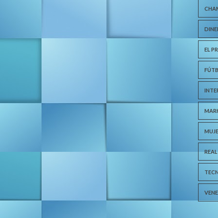
CHA
DIN
EL P
FÚT
INTE
MAR
MUJ
REAL
TEC
VEN