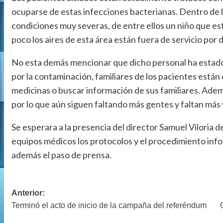
ocuparse de estas infecciones bacterianas. Dentro de 
condiciones muy severas, de entre ellos un niño que est
poco los aires de esta área están fuera de servicio por 
No esta demás mencionar que dicho personal ha estado
por la contaminación, familiares de los pacientes están e
medicinas o buscar información de sus familiares. Adem
por lo que aún siguen faltando más gentes y faltan más
Se esperara a la presencia del director Samuel Viloria d
equipos médicos los protocolos y el procedimiento infor
además el paso de prensa.
Anterior:
Navegación
Terminó el acto de inicio de la campaña del referéndum
de