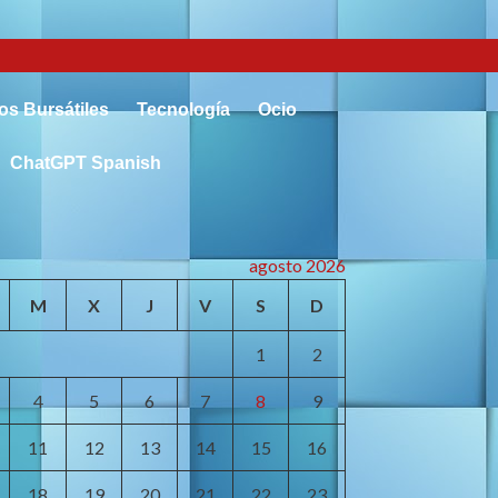
s Bursátiles
Tecnología
Ocio
ChatGPT Spanish
agosto 2026
M
X
J
V
S
D
1
2
4
5
6
7
8
9
11
12
13
14
15
16
18
19
20
21
22
23