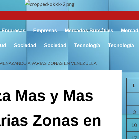
Empresas
Empresas
Mercados Bursátiles
Mercado
lud
Sociedad
Sociedad
Tecnología
Tecnología
 AMENAZANDO A VARIAS ZONAS EN VENEZUELA
L
nza Mas y Mas
3
rias Zonas en
10
17