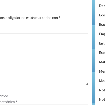
Dep
Eco
os obligatorios están marcados con
*
Eco
Emp
Ent
Esp
Mal
Mer
Mo
Not
orreo
Not
lectrónico
*