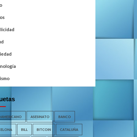
o
os
licidad
ud
iedad
nología
ismo
uetas
OAMERICANO
ASESINATO
BANCO
CELONA
BILL
BITCOIN
CATALUÑA