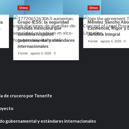
Otros
Otros
ía
Grupo IESS: la seguridad
Méndez Sancho Abo
a
privada mexicana que
Excelencia, Rigor y 
combina respaldo
Jurídica Integral
gubernamental y estándares
Fermin
agosto 4, 2026
0
internacionales
Fermin
agosto 4, 2026
0
ala de crucero por Tenerife
royecto
ldo gubernamental y estándares internacionales