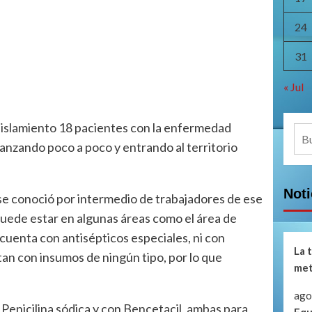
24
31
« Jul
 aislamiento 18 pacientes con la enfermedad
Bus
anzando poco a poco y entrando al territorio
Not
se conoció por intermedio de trabajadores de ese
puede estar en algunas áreas como el área de
e cuenta con antisépticos especiales, ni con
La 
n con insumos de ningún tipo, por lo que
met
ago
Penicilina sódica y con Bencetacil, ambas para