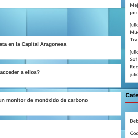
Mej
per
jul
Mue
Tra
ta en la Capital Aragonesa
jul
Sof
Rec
acceder a ellos?
jul
Cat
s un monitor de monóxido de carbono
Be
Coc