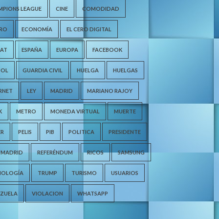
MPIONS LEAGUE
CINE
COMODIDAD
ERO
ECONOMÍA
EL CERO DIGITAL
RAT
ESPAÑA
EUROPA
FACEBOOK
BOL
GUARDIA CIVIL
HUELGA
HUELGAS
RNET
LEY
MADRID
MARIANO RAJOY
K
METRO
MONEDA VIRTUAL
MUERTE
ER
PELIS
PIB
POLITICA
PRESIDENTE
 MADRID
REFERÉNDUM
RICOS
SAMSUNG
NOLOGÍA
TRUMP
TURISMO
USUARIOS
EZUELA
VIOLACION
WHATSAPP