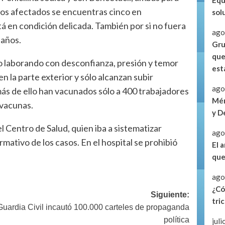
Equ
los afectados se encuentras cinco en
sol
á en condición delicada. También por si no fuera
ago
daños.
Gru
que
 laborando con desconfianza, presión y temor
est
n la parte exterior y sólo alcanzan subir
ago
ás de ello han vacunados sólo a 400 trabajadores
Mén
 vacunas.
y D
el Centro de Salud, quien iba a sistematizar
ago
mativo de los casos. En el hospital se prohibió
El 
que
ago
¿Có
Siguiente:
tric
Guardia Civil incautó 100.000 carteles de propaganda
política
jul