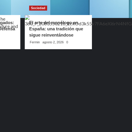
Sociedad
gados:
El arte del monólogo en
Defensa
España: una tradición que
sigue reinventándose
Fermin
agosto 2, 2026
0