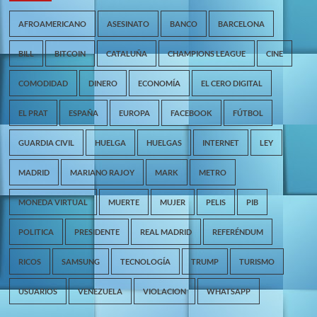
AFROAMERICANO
ASESINATO
BANCO
BARCELONA
BILL
BITCOIN
CATALUÑA
CHAMPIONS LEAGUE
CINE
COMODIDAD
DINERO
ECONOMÍA
EL CERO DIGITAL
EL PRAT
ESPAÑA
EUROPA
FACEBOOK
FÚTBOL
GUARDIA CIVIL
HUELGA
HUELGAS
INTERNET
LEY
MADRID
MARIANO RAJOY
MARK
METRO
MONEDA VIRTUAL
MUERTE
MUJER
PELIS
PIB
POLITICA
PRESIDENTE
REAL MADRID
REFERÉNDUM
RICOS
SAMSUNG
TECNOLOGÍA
TRUMP
TURISMO
USUARIOS
VENEZUELA
VIOLACION
WHATSAPP