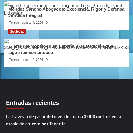
Méndez Sancho Abogados: Excelencia, Rigor y Defensa
Jurídica Integral
Fermin
agosto 4, 2026
0
Sociedad
El arte del monólogo en España: una tradición que
sigue reinventándose
Fermin
agosto 2, 2026
0
Entradas recientes
La travesía de pasar del nivel del mar a 3.000 metros en la
escala de crucero por Tenerife