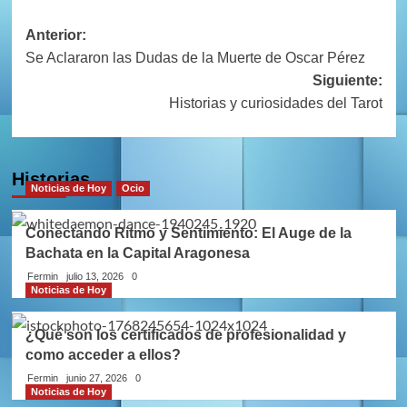
Navegación
Anterior:
Se Aclararon las Dudas de la Muerte de Oscar Pérez
de
Siguiente:
entradas
Historias y curiosidades del Tarot
Historias
Noticias de Hoy
Ocio
Conectando Ritmo y Sentimiento: El Auge de la
Bachata en la Capital Aragonesa
Fermin
julio 13, 2026
0
Noticias de Hoy
¿Qué son los certificados de profesionalidad y
como acceder a ellos?
Fermin
junio 27, 2026
0
Noticias de Hoy