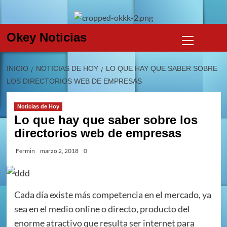
Skip
to
content
Menú
Okey Noticias
primario
INICIO
NOTICIAS DE HOY
LO QUE HAY QUE SABER SOBRE
LOS DIRECTORIOS WEB DE EMPRESAS
Noticias de Hoy
Lo que hay que saber sobre los
directorios web de empresas
Fermin
marzo 2, 2018
0
Cada día existe más competencia en el mercado, ya
sea en el medio online o directo, producto del
enorme atractivo que resulta ser internet para