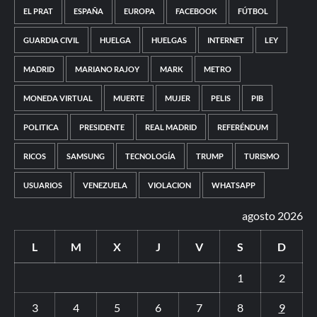
EL PRAT
ESPAÑA
EUROPA
FACEBOOK
FÚTBOL
GUARDIA CIVIL
HUELGA
HUELGAS
INTERNET
LEY
MADRID
MARIANO RAJOY
MARK
METRO
MONEDA VIRTUAL
MUERTE
MUJER
PELIS
PIB
POLITICA
PRESIDENTE
REAL MADRID
REFERÉNDUM
RICOS
SAMSUNG
TECNOLOGÍA
TRUMP
TURISMO
USUARIOS
VENEZUELA
VIOLACION
WHATSAPP
agosto 2026
L
M
X
J
V
S
D
1
2
3
4
5
6
7
8
9