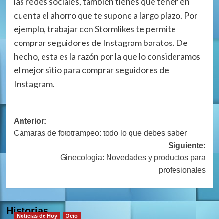
las redes sociales, también tienes que tener en
cuenta el ahorro que te supone a largo plazo. Por
ejemplo, trabajar con Stormlikes te permite
comprar seguidores de Instagram baratos. De
hecho, esta es la razón por la que lo consideramos
el mejor sitio para comprar seguidores de
Instagram.
Navegación
Anterior:
Cámaras de fototrampeo: todo lo que debes saber
de
Siguiente:
entradas
Ginecologia: Novedades y productos para
profesionales
Historias
Noticias de Hoy
Ocio