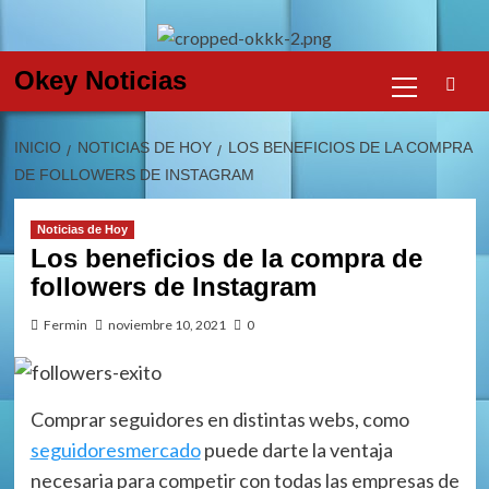
Skip
to
content
Menú
Okey Noticias
primario
INICIO
NOTICIAS DE HOY
LOS BENEFICIOS DE LA COMPRA
DE FOLLOWERS DE INSTAGRAM
Noticias de Hoy
Los beneficios de la compra de
followers de Instagram
Fermin
noviembre 10, 2021
0
Comprar seguidores en distintas webs, como
seguidoresmercado
puede darte la ventaja
necesaria para competir con todas las empresas de