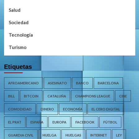
Salud
Sociedad
Tecnología
Turismo
Etiquetas
AFROAMERICANO
ASESINATO
BANCO
BARCELONA
BILL
BITCOIN
CATALUÑA
CHAMPIONS LEAGUE
CINE
COMODIDAD
DINERO
ECONOMÍA
EL CERO DIGITAL
EL PRAT
ESPAÑA
EUROPA
FACEBOOK
FÚTBOL
GUARDIA CIVIL
HUELGA
HUELGAS
INTERNET
LEY