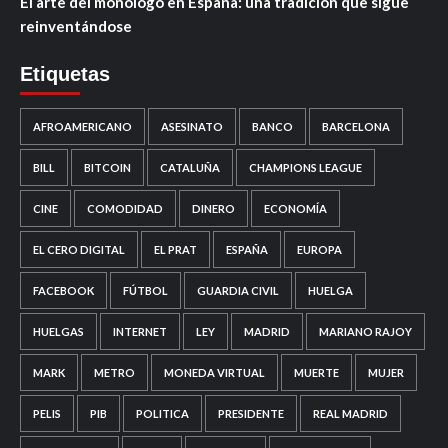
El arte del monólogo en España: una tradición que sigue
reinventándose
Etiquetas
AFROAMERICANO
ASESINATO
BANCO
BARCELONA
BILL
BITCOIN
CATALUÑA
CHAMPIONS LEAGUE
CINE
COMODIDAD
DINERO
ECONOMÍA
EL CERO DIGITAL
EL PRAT
ESPAÑA
EUROPA
FACEBOOK
FÚTBOL
GUARDIA CIVIL
HUELGA
HUELGAS
INTERNET
LEY
MADRID
MARIANO RAJOY
MARK
METRO
MONEDA VIRTUAL
MUERTE
MUJER
PELIS
PIB
POLITICA
PRESIDENTE
REAL MADRID