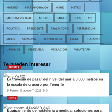
MADRID
MARIANO RAJOY
MARK
METRO
MONEDA VIRTUAL
MUERTE
MUJER
PELIS
PIB
POLITICA
PRESIDENTE
REAL MADRID
REFERÉNDUM
RICOS
SAMSUNG
TECNOLOGÍA
TRUMP
TURISMO
USUARIOS
VENEZUELA
VIOLACION
WHATSAPP
Te pueden interesar
Turismo
La travesía de pasar del nivel del mar a 3.000 metros en
la escala de crucero por Tenerife
Fermin
agosto 7, 2026
0
Otros
Equipamiento de hostelería a medida: soluciones para