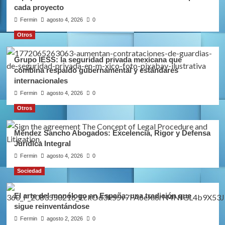
cada proyecto
Fermin
agosto 4, 2026
0
Otros
Grupo IESS: la seguridad privada mexicana que
combina respaldo gubernamental y estándares
internacionales
Fermin
agosto 4, 2026
0
Otros
Méndez Sancho Abogados: Excelencia, Rigor y Defensa
Jurídica Integral
Fermin
agosto 4, 2026
0
Sociedad
El arte del monólogo en España: una tradición que
sigue reinventándose
Fermin
agosto 2, 2026
0