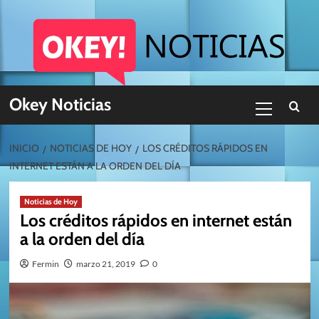
Skip
to
content
Menú
Okey Noticias
primario
INICIO
NOTICIAS DE HOY
LOS CRÉDITOS RÁPIDOS EN
INTERNET ESTÁN A LA ORDEN DEL DÍA
Noticias de Hoy
Los créditos rápidos en internet están
a la orden del día
Fermin
marzo 21, 2019
0