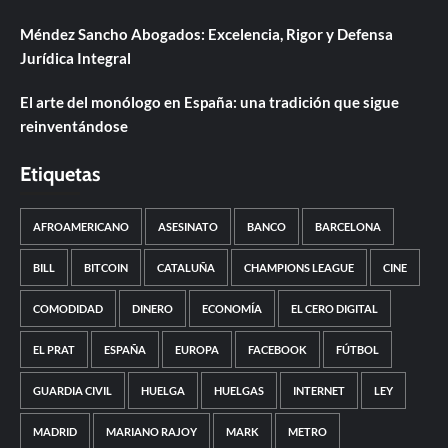
Méndez Sancho Abogados: Excelencia, Rigor y Defensa
Jurídica Integral
El arte del monólogo en España: una tradición que sigue
reinventándose
Etiquetas
AFROAMERICANO
ASESINATO
BANCO
BARCELONA
BILL
BITCOIN
CATALUÑA
CHAMPIONS LEAGUE
CINE
COMODIDAD
DINERO
ECONOMÍA
EL CERO DIGITAL
EL PRAT
ESPAÑA
EUROPA
FACEBOOK
FÚTBOL
GUARDIA CIVIL
HUELGA
HUELGAS
INTERNET
LEY
MADRID
MARIANO RAJOY
MARK
METRO