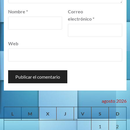
Nombre
*
Correo
electrónico
*
Web
agosto 2026
L
M
X
J
V
S
D
1
2