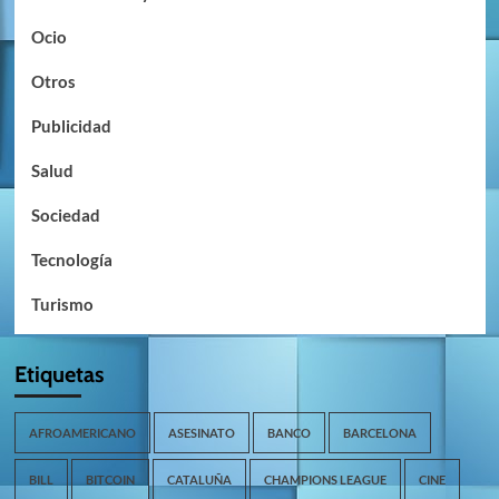
Ocio
Otros
Publicidad
Salud
Sociedad
Tecnología
Turismo
Etiquetas
AFROAMERICANO
ASESINATO
BANCO
BARCELONA
BILL
BITCOIN
CATALUÑA
CHAMPIONS LEAGUE
CINE