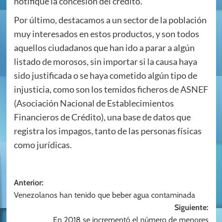
notifique la concesión del crédito.
Por último, destacamos a un sector de la población
muy interesados en estos productos, y son todos
aquellos ciudadanos que han ido a parar a algún
listado de morosos, sin importar si la causa haya
sido justificada o se haya cometido algún tipo de
injusticia, como son los temidos ficheros de ASNEF
(Asociación Nacional de Establecimientos
Financieros de Crédito), una base de datos que
registra los impagos, tanto de las personas físicas
como jurídicas.
Navegación
Anterior:
Venezolanos han tenido que beber agua contaminada
de
Siguiente:
entradas
En 2018 se incrementó el número de menores