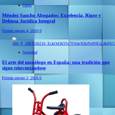
Otros
Méndez Sancho Abogados: Excelencia, Rigor y
Defensa Jurídica Integral
Fermin
agosto 4, 2026
0
Sociedad
El arte del monólogo en España: una tradición que
sigue reinventándose
Fermin
agosto 2, 2026
0