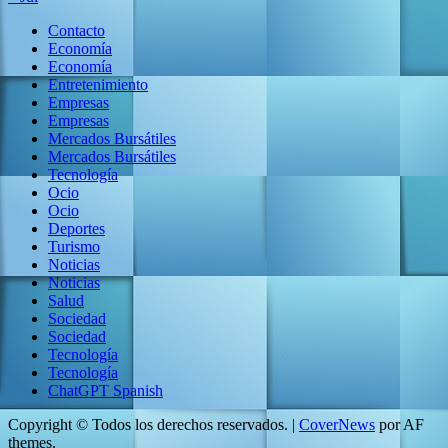
Contacto
Economía
Economía
Entretenimiento
Empresas
Empresas
Mercados Bursátiles
Mercados Bursátiles
Tecnología
Ocio
Ocio
Deportes
Turismo
Noticias
Noticias
Salud
Sociedad
Sociedad
Tecnología
Tecnología
ChatGPT Spanish
Copyright © Todos los derechos reservados.
|
CoverNews
por AF
themes.