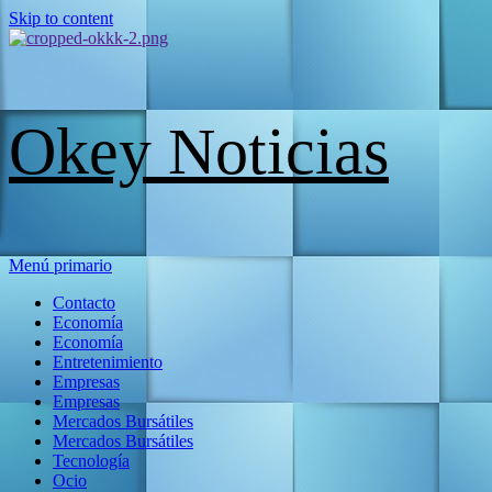
Skip to content
Okey Noticias
Menú primario
Contacto
Economía
Economía
Entretenimiento
Empresas
Empresas
Mercados Bursátiles
Mercados Bursátiles
Tecnología
Ocio