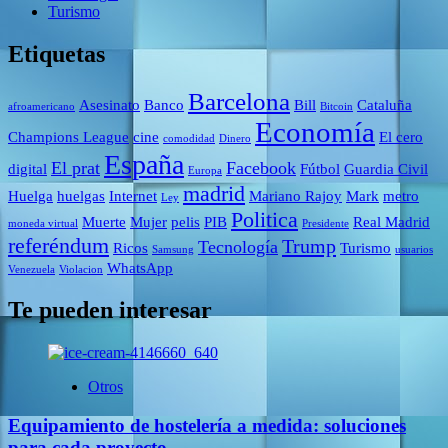
Turismo
Etiquetas
Barcelona
Asesinato
Banco
Bill
Cataluña
afroamericano
Bitcoin
Economía
Champions League
cine
El cero
comodidad
Dinero
España
El prat
Facebook
digital
Fútbol
Guardia Civil
Europa
madrid
Huelga
huelgas
Internet
Mariano Rajoy
Mark
metro
Ley
Politica
Muerte
Mujer
pelis
PIB
Real Madrid
moneda virtual
Presidente
referéndum
Trump
Tecnología
Ricos
Turismo
Samsung
usuarios
WhatsApp
Venezuela
Violacion
Te pueden interesar
Otros
Equipamiento de hostelería a medida: soluciones
para cada proyecto