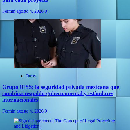
Fermin
agosto 4, 2026
0
Otros
Grupo IESS: la seguridad privada mexicana que
combina respaldo gubernamental y estándares
internacionales
Fermin
agosto 4, 2026
0