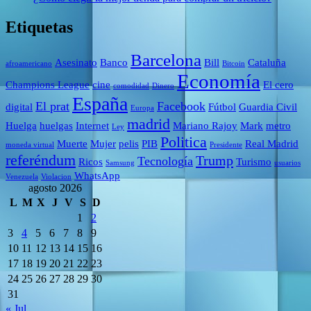
Etiquetas
Barcelona
Asesinato
Banco
Bill
Cataluña
afroamericano
Bitcoin
Economía
Champions League
cine
El cero
comodidad
Dinero
España
El prat
Facebook
digital
Fútbol
Guardia Civil
Europa
madrid
Huelga
huelgas
Internet
Mariano Rajoy
Mark
metro
Ley
Politica
Muerte
Mujer
pelis
PIB
Real Madrid
moneda virtual
Presidente
referéndum
Trump
Tecnología
Ricos
Turismo
Samsung
usuarios
WhatsApp
Venezuela
Violacion
agosto 2026
L
M
X
J
V
S
D
1
2
3
4
5
6
7
8
9
10
11
12
13
14
15
16
17
18
19
20
21
22
23
24
25
26
27
28
29
30
31
« Jul