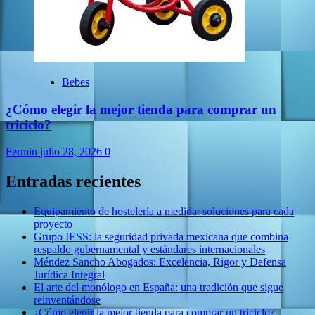
Bebes
¿Cómo elegir la mejor tienda para comprar un
triciclo?
Fermin
julio 28, 2026
0
Entradas recientes
Equipamiento de hostelería a medida: soluciones para cada
proyecto
Grupo IESS: la seguridad privada mexicana que combina
respaldo gubernamental y estándares internacionales
Méndez Sancho Abogados: Excelencia, Rigor y Defensa
Jurídica Integral
El arte del monólogo en España: una tradición que sigue
reinventándose
¿Cómo elegir la mejor tienda para comprar un triciclo?