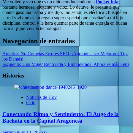
Me volteó y veo que es un niño conduciendo una
Pocket bike
bastante hermosa, elegante y veloz. Lo detuve, le pregunté que
cuanta gasolina usaba y me dijo, ¡no señor, es eléctrica!; busqué en
la red y vi que es un regalo súper especial que enseñará a mi hijo
disciplina, control y le hará quemar parte de tanta energía en buena
forma. ¡Que viva la tecnología!
Navegación de entradas
Anterior:
No Cometas Errores SEO, ¡Aprende a ser Mejor por Ti y
los Demás!
Siguiente:
Una Mujer Renovada y Empoderada: Ahora es más Feliz
Historias
Noticias de Hoy
Ocio
Conectando Ritmo y Sentimiento: El Auge de la
Bachata en la Capital Aragonesa
Fermin
julio 13, 2026
0