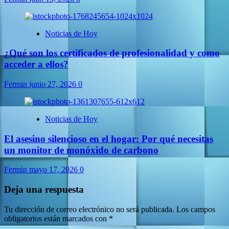
Noticias de Hoy
¿Qué son los certificados de profesionalidad y como
acceder a ellos?
Fermin
junio 27, 2026
0
Noticias de Hoy
El asesino silencioso en el hogar: Por qué necesitas
un monitor de monóxido de carbono
Fermin
mayo 17, 2026
0
Deja una respuesta
Tu dirección de correo electrónico no será publicada.
Los campos
obligatorios están marcados con
*