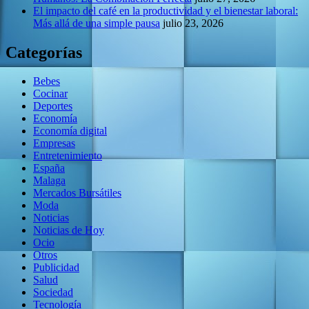
El impacto del café en la productividad y el bienestar laboral:
Más allá de una simple pausa
julio 23, 2026
Categorías
Bebes
Cocinar
Deportes
Economía
Economía digital
Empresas
Entretenimiento
España
Malaga
Mercados Bursátiles
Moda
Noticias
Noticias de Hoy
Ocio
Otros
Publicidad
Salud
Sociedad
Tecnología