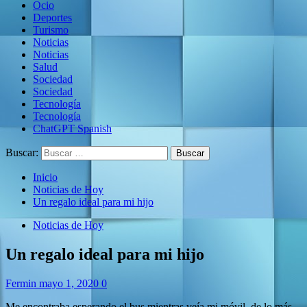
Ocio
Deportes
Turismo
Noticias
Noticias
Salud
Sociedad
Sociedad
Tecnología
Tecnología
ChatGPT Spanish
Buscar:
Inicio
Noticias de Hoy
Un regalo ideal para mi hijo
Noticias de Hoy
Un regalo ideal para mi hijo
Fermin
mayo 1, 2020
0
Me encontraba esperando el bus mientras veía mi móvil, de lo más