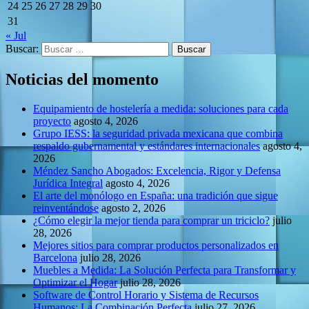
24
25
26
27
28
29
30
31
« Jul
Buscar:
Noticias del momento
Equipamiento de hostelería a medida: soluciones para cada
proyecto
agosto 4, 2026
Grupo IESS: la seguridad privada mexicana que combina
respaldo gubernamental y estándares internacionales
agosto 4,
2026
Méndez Sancho Abogados: Excelencia, Rigor y Defensa
Jurídica Integral
agosto 4, 2026
El arte del monólogo en España: una tradición que sigue
reinventándose
agosto 2, 2026
¿Cómo elegir la mejor tienda para comprar un triciclo?
julio
28, 2026
Mejores sitios para comprar productos personalizados en
Barcelona
julio 28, 2026
Muebles a Medida: La Solución Perfecta para Transformar y
Optimizar el Hogar
julio 28, 2026
Software de Control Horario y Sistema de Recursos
Humanos: La Combinación Perfecta
julio 27, 2026