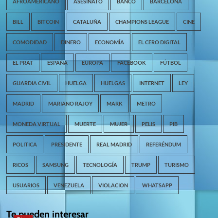
AFROAMERICANO
ASESINATO
BANCO
BARCELONA
BILL
BITCOIN
CATALUÑA
CHAMPIONS LEAGUE
CINE
COMODIDAD
DINERO
ECONOMÍA
EL CERO DIGITAL
EL PRAT
ESPAÑA
EUROPA
FACEBOOK
FÚTBOL
GUARDIA CIVIL
HUELGA
HUELGAS
INTERNET
LEY
MADRID
MARIANO RAJOY
MARK
METRO
MONEDA VIRTUAL
MUERTE
MUJER
PELIS
PIB
POLITICA
PRESIDENTE
REAL MADRID
REFERÉNDUM
RICOS
SAMSUNG
TECNOLOGÍA
TRUMP
TURISMO
USUARIOS
VENEZUELA
VIOLACION
WHATSAPP
Te pueden interesar