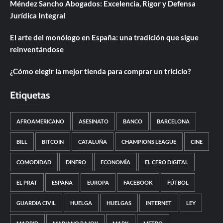
Méndez Sancho Abogados: Excelencia, Rigor y Defensa
Jurídica Integral
El arte del monólogo en España: una tradición que sigue
reinventándose
¿Cómo elegir la mejor tienda para comprar un triciclo?
Etiquetas
AFROAMERICANO
ASESINATO
BANCO
BARCELONA
BILL
BITCOIN
CATALUÑA
CHAMPIONS LEAGUE
CINE
COMODIDAD
DINERO
ECONOMÍA
EL CERO DIGITAL
EL PRAT
ESPAÑA
EUROPA
FACEBOOK
FÚTBOL
GUARDIA CIVIL
HUELGA
HUELGAS
INTERNET
LEY