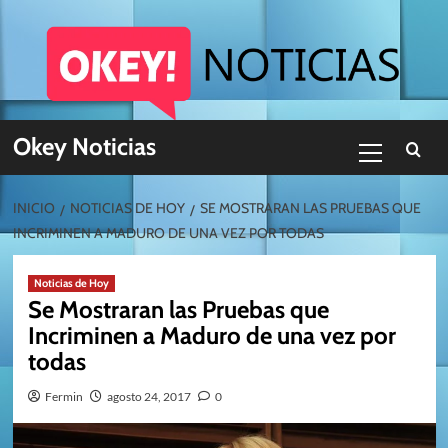
Skip
to
content
Menú
Okey Noticias
primario
INICIO
NOTICIAS DE HOY
SE MOSTRARAN LAS PRUEBAS QUE
INCRIMINEN A MADURO DE UNA VEZ POR TODAS
Noticias de Hoy
Se Mostraran las Pruebas que
Incriminen a Maduro de una vez por
todas
Fermin
agosto 24, 2017
0