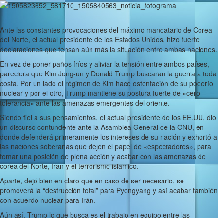
Ante las constantes provocaciones del máximo mandatario de Corea
del Norte, el actual presidente de los Estados Unidos, hizo fuerte
declaraciones que tensan aún más la situación entre ambas naciones.
En vez de poner paños fríos y aliviar la tensión entre ambos países,
pareciera que Kim Jong-un y Donald Trump buscaran la guerra a toda
costa. Por un lado el régimen de Kim hace ostentación de su poderío
nuclear y por el otro, Trump mantiene su postura fuerte de «cero
tolerancia» ante las amenazas emergentes del oriente.
Siendo fiel a sus pensamientos, el actual presidente de los EE.UU, dio
un discurso contundente ante la Asamblea General de la ONU, en
donde defenderá primeramente los intereses de su nación y exhortó a
las naciones soberanas que dejen el papel de «espectadores», para
tomar una posición de plena acción y acabar con las amenazas de
corea del Norte, Irán y el terrorismo islámico.
Aparte, dejó bien en claro que en caso de ser necesario, se
promoverá la “destrucción total” para Pyongyang y así acabar también
con acuerdo nuclear para Irán.
Aún así, Trump lo que busca es el trabajo en equipo entre las