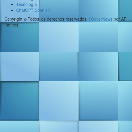
Tecnología
ChatGPT Spanish
Copyright © Todos los derechos reservados.
|
CoverNews
por AF
themes.