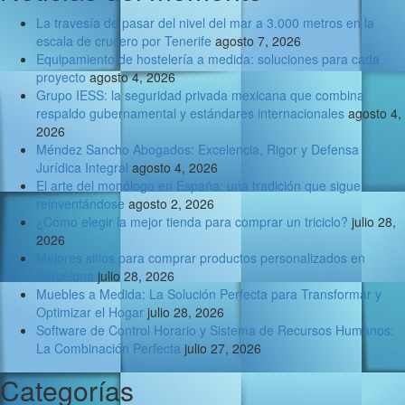
La travesía de pasar del nivel del mar a 3.000 metros en la
escala de crucero por Tenerife
agosto 7, 2026
Equipamiento de hostelería a medida: soluciones para cada
proyecto
agosto 4, 2026
Grupo IESS: la seguridad privada mexicana que combina
respaldo gubernamental y estándares internacionales
agosto 4,
2026
Méndez Sancho Abogados: Excelencia, Rigor y Defensa
Jurídica Integral
agosto 4, 2026
El arte del monólogo en España: una tradición que sigue
reinventándose
agosto 2, 2026
¿Cómo elegir la mejor tienda para comprar un triciclo?
julio 28,
2026
Mejores sitios para comprar productos personalizados en
Barcelona
julio 28, 2026
Muebles a Medida: La Solución Perfecta para Transformar y
Optimizar el Hogar
julio 28, 2026
Software de Control Horario y Sistema de Recursos Humanos:
La Combinación Perfecta
julio 27, 2026
Categorías