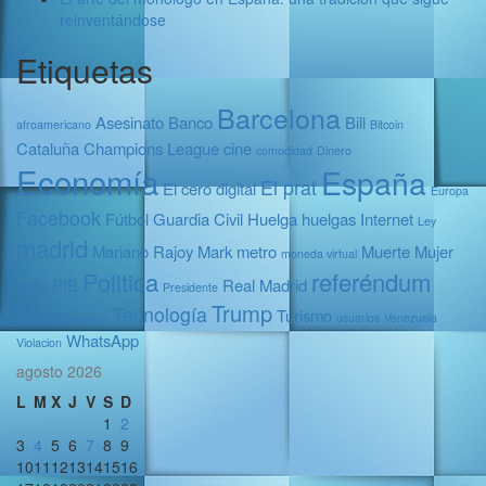
reinventándose
Etiquetas
Barcelona
Asesinato
Banco
Bill
afroamericano
Bitcoin
Cataluña
Champions League
cine
comodidad
Dinero
Economía
España
El prat
El cero digital
Europa
Facebook
Fútbol
Guardia Civil
Huelga
huelgas
Internet
Ley
madrid
Mariano Rajoy
Mark
metro
Muerte
Mujer
moneda virtual
Politica
referéndum
pelis
PIB
Real Madrid
Presidente
Trump
Tecnología
Ricos
Turismo
Samsung
usuarios
Venezuela
WhatsApp
Violacion
agosto 2026
L
M
X
J
V
S
D
1
2
3
4
5
6
7
8
9
10
11
12
13
14
15
16