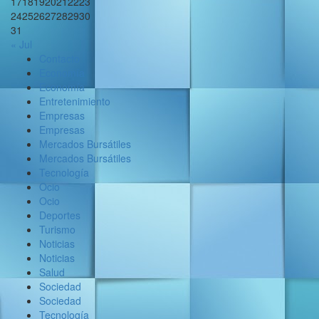
17
18
19
20
21
22
23
24
25
26
27
28
29
30
31
« Jul
Contacto
Economía
Economía
Entretenimiento
Empresas
Empresas
Mercados Bursátiles
Mercados Bursátiles
Tecnología
Ocio
Ocio
Deportes
Turismo
Noticias
Noticias
Salud
Sociedad
Sociedad
Tecnología