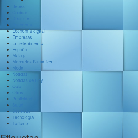
Bebes
Cocinar
Deportes
Economía
Economía digital
Empresas
Entretenimiento
España
Malaga
Mercados Bursátiles
Moda
Noticias
Noticias de Hoy
Ocio
Otros
Publicidad
Salud
Sociedad
Tecnología
Turismo
Etiquetas