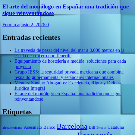
El arte del monólogo en España: una tradición que
sigue reinventándose
Fermin
agosto 2, 2026
0
Entradas recientes
La travesía de pasar del nivel del mar a 3.000 metros en la
escala de crucero por Tenerife
Equipamiento de hostelería a medida: soluciones para cada
proyecto
Grupo IESS: la seguridad privada mexicana que combina
respaldo gubernamental y estándares internacionales
Méndez Sancho Abogados: Excelencia, Rigor y Defensa
Jurídica Integral
El arte del monólogo en España: una tradición que sigue
reinventándose
Etiquetas
Barcelona
Asesinato
Banco
Bill
Cataluña
afroamericano
Bitcoin