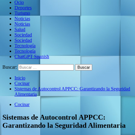
Ocio
Deportes
Turismo
Noticias
Noticias
Salud
Sociedad
Sociedad
Tecnología
Tecnología
ChatGPT Spanish
Buscar:
Inicio
Cocinar
Sistemas de Autocontrol APPCC: Garantizando la Seguridad
Alimentaria
Cocinar
Sistemas de Autocontrol APPCC:
Garantizando la Seguridad Alimentaria