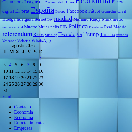
Economía
Champions League
cine
El cero
comodidad
Dinero
España
El prat
Facebook
digital
Fútbol
Guardia Civil
Europa
madrid
Huelga
huelgas
Internet
Mariano Rajoy
Mark
metro
Ley
Politica
Muerte
Mujer
pelis
PIB
Real Madrid
moneda virtual
Presidente
referéndum
Trump
Tecnología
Ricos
Turismo
Samsung
usuarios
WhatsApp
Venezuela
Violacion
agosto 2026
L
M
X
J
V
S
D
1
2
3
4
5
6
7
8
9
10
11
12
13
14
15
16
17
18
19
20
21
22
23
24
25
26
27
28
29
30
31
« Jul
Contacto
Economía
Economía
Entretenimiento
Empresas