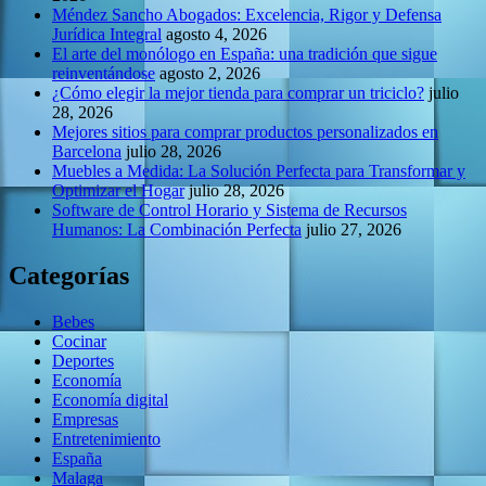
Méndez Sancho Abogados: Excelencia, Rigor y Defensa
Jurídica Integral
agosto 4, 2026
El arte del monólogo en España: una tradición que sigue
reinventándose
agosto 2, 2026
¿Cómo elegir la mejor tienda para comprar un triciclo?
julio
28, 2026
Mejores sitios para comprar productos personalizados en
Barcelona
julio 28, 2026
Muebles a Medida: La Solución Perfecta para Transformar y
Optimizar el Hogar
julio 28, 2026
Software de Control Horario y Sistema de Recursos
Humanos: La Combinación Perfecta
julio 27, 2026
Categorías
Bebes
Cocinar
Deportes
Economía
Economía digital
Empresas
Entretenimiento
España
Malaga