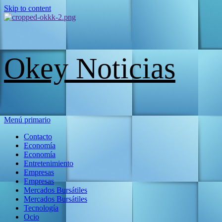
Skip to content
Okey Noticias
Menú primario
Contacto
Economía
Economía
Entretenimiento
Empresas
Empresas
Mercados Bursátiles
Mercados Bursátiles
Tecnología
Ocio