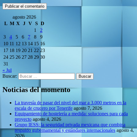
agosto 2026
L
M
X
J
V
S
D
1
2
3
4
5
6
7
8
9
10
11
12
13
14
15
16
17
18
19
20
21
22
23
24
25
26
27
28
29
30
31
« Jul
Buscar:
Noticias del momento
La travesía de pasar del nivel del mar a 3.000 metros en la
escala de crucero por Tenerife
agosto 7, 2026
Equipamiento de hostelería a medida: soluciones para cada
proyecto
agosto 4, 2026
Grupo IESS: la seguridad privada mexicana que combina
respaldo gubernamental y estándares internacionales
agosto 4,
2026