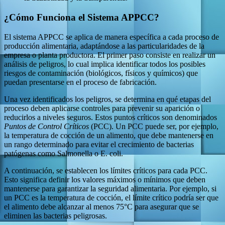
¿Cómo Funciona el Sistema APPCC?
El sistema APPCC se aplica de manera específica a cada proceso de
producción alimentaria, adaptándose a las particularidades de la
empresa o planta productora. El primer paso consiste en realizar un
análisis de peligros, lo cual implica identificar todos los posibles
riesgos de contaminación (biológicos, físicos y químicos) que
puedan presentarse en el proceso de fabricación.
Una vez identificados los peligros, se determina en qué etapas del
proceso deben aplicarse controles para prevenir su aparición o
reducirlos a niveles seguros. Estos puntos críticos son denominados
Puntos de Control Críticos
(PCC). Un PCC puede ser, por ejemplo,
la temperatura de cocción de un alimento, que debe mantenerse en
un rango determinado para evitar el crecimiento de bacterias
patógenas como Salmonella o E. coli.
A continuación, se establecen los límites críticos para cada PCC.
Esto significa definir los valores máximos o mínimos que deben
mantenerse para garantizar la seguridad alimentaria. Por ejemplo, si
un PCC es la temperatura de cocción, el límite crítico podría ser que
el alimento debe alcanzar al menos 75°C para asegurar que se
eliminen las bacterias peligrosas.