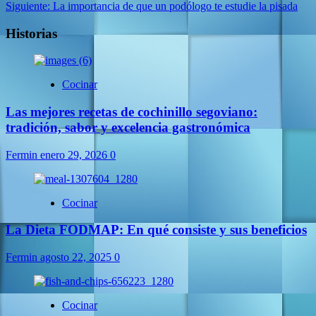
Siguiente:
La importancia de que un podólogo te estudie la pisada
Historias
Cocinar
Las mejores recetas de cochinillo segoviano:
tradición, sabor y excelencia gastronómica
Fermin
enero 29, 2026
0
Cocinar
La Dieta FODMAP: En qué consiste y sus beneficios
Fermin
agosto 22, 2025
0
Cocinar