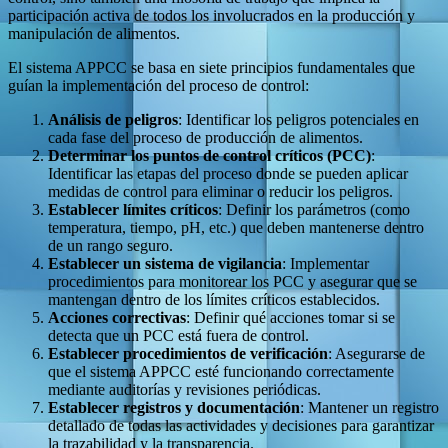
participación activa de todos los involucrados en la producción y
manipulación de alimentos.
El sistema APPCC se basa en siete principios fundamentales que
guían la implementación del proceso de control:
Análisis de peligros
: Identificar los peligros potenciales en
cada fase del proceso de producción de alimentos.
Determinar los puntos de control críticos (PCC)
:
Identificar las etapas del proceso donde se pueden aplicar
medidas de control para eliminar o reducir los peligros.
Establecer límites críticos
: Definir los parámetros (como
temperatura, tiempo, pH, etc.) que deben mantenerse dentro
de un rango seguro.
Establecer un sistema de vigilancia
: Implementar
procedimientos para monitorear los PCC y asegurar que se
mantengan dentro de los límites críticos establecidos.
Acciones correctivas
: Definir qué acciones tomar si se
detecta que un PCC está fuera de control.
Establecer procedimientos de verificación
: Asegurarse de
que el sistema APPCC esté funcionando correctamente
mediante auditorías y revisiones periódicas.
Establecer registros y documentación
: Mantener un registro
detallado de todas las actividades y decisiones para garantizar
la trazabilidad y la transparencia.