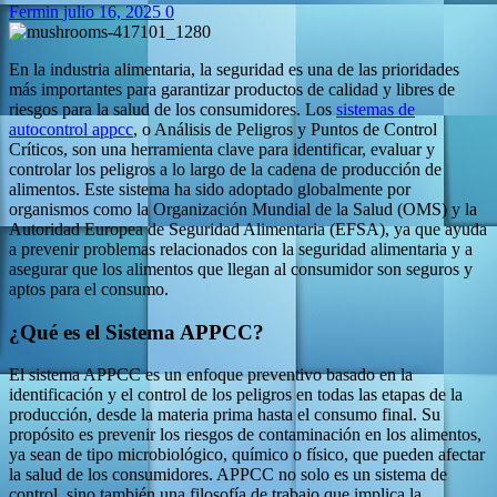
Fermin
julio 16, 2025
0
En la industria alimentaria, la seguridad es una de las prioridades
más importantes para garantizar productos de calidad y libres de
riesgos para la salud de los consumidores. Los
sistemas de
autocontrol appcc
, o Análisis de Peligros y Puntos de Control
Críticos, son una herramienta clave para identificar, evaluar y
controlar los peligros a lo largo de la cadena de producción de
alimentos. Este sistema ha sido adoptado globalmente por
organismos como la Organización Mundial de la Salud (OMS) y la
Autoridad Europea de Seguridad Alimentaria (EFSA), ya que ayuda
a prevenir problemas relacionados con la seguridad alimentaria y a
asegurar que los alimentos que llegan al consumidor son seguros y
aptos para el consumo.
¿Qué es el Sistema APPCC?
El sistema APPCC es un enfoque preventivo basado en la
identificación y el control de los peligros en todas las etapas de la
producción, desde la materia prima hasta el consumo final. Su
propósito es prevenir los riesgos de contaminación en los alimentos,
ya sean de tipo microbiológico, químico o físico, que pueden afectar
la salud de los consumidores. APPCC no solo es un sistema de
control, sino también una filosofía de trabajo que implica la