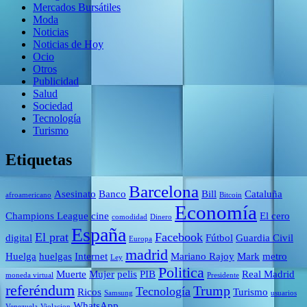
Mercados Bursátiles
Moda
Noticias
Noticias de Hoy
Ocio
Otros
Publicidad
Salud
Sociedad
Tecnología
Turismo
Etiquetas
Barcelona
Asesinato
Banco
Bill
Cataluña
afroamericano
Bitcoin
Economía
Champions League
cine
El cero
comodidad
Dinero
España
El prat
Facebook
digital
Fútbol
Guardia Civil
Europa
madrid
Huelga
huelgas
Internet
Mariano Rajoy
Mark
metro
Ley
Politica
Muerte
Mujer
pelis
PIB
Real Madrid
moneda virtual
Presidente
referéndum
Trump
Tecnología
Ricos
Turismo
Samsung
usuarios
WhatsApp
Venezuela
Violacion