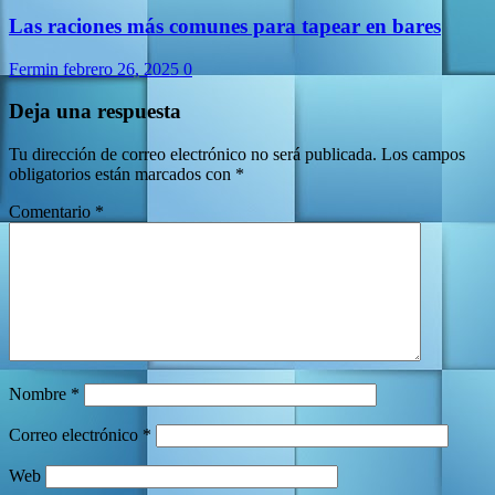
Las raciones más comunes para tapear en bares
Fermin
febrero 26, 2025
0
Deja una respuesta
Tu dirección de correo electrónico no será publicada.
Los campos
obligatorios están marcados con
*
Comentario
*
Nombre
*
Correo electrónico
*
Web