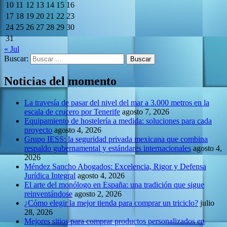
10
11
12
13
14
15
16
17
18
19
20
21
22
23
24
25
26
27
28
29
30
31
« Jul
Buscar:
Noticias del momento
La travesía de pasar del nivel del mar a 3.000 metros en la
escala de crucero por Tenerife
agosto 7, 2026
Equipamiento de hostelería a medida: soluciones para cada
proyecto
agosto 4, 2026
Grupo IESS: la seguridad privada mexicana que combina
respaldo gubernamental y estándares internacionales
agosto 4,
2026
Méndez Sancho Abogados: Excelencia, Rigor y Defensa
Jurídica Integral
agosto 4, 2026
El arte del monólogo en España: una tradición que sigue
reinventándose
agosto 2, 2026
¿Cómo elegir la mejor tienda para comprar un triciclo?
julio
28, 2026
Mejores sitios para comprar productos personalizados en