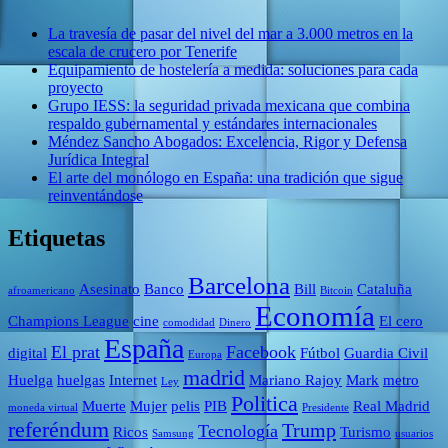
La travesía de pasar del nivel del mar a 3.000 metros en la
escala de crucero por Tenerife
Equipamiento de hostelería a medida: soluciones para cada
proyecto
Grupo IESS: la seguridad privada mexicana que combina
respaldo gubernamental y estándares internacionales
Méndez Sancho Abogados: Excelencia, Rigor y Defensa
Jurídica Integral
El arte del monólogo en España: una tradición que sigue
reinventándose
Etiquetas
Barcelona
Asesinato
Banco
Bill
Cataluña
afroamericano
Bitcoin
Economía
Champions League
cine
El cero
comodidad
Dinero
España
El prat
Facebook
digital
Fútbol
Guardia Civil
Europa
madrid
Huelga
huelgas
Internet
Mariano Rajoy
Mark
metro
Ley
Politica
Muerte
Mujer
pelis
PIB
Real Madrid
moneda virtual
Presidente
referéndum
Trump
Tecnología
Ricos
Turismo
Samsung
usuarios