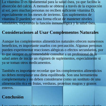
La vitamina D es fundamental para la salud ósea, ya que facilita la
absorción del calcio. A menudo se obtiene a través de la exposición
al sol, pero muchas personas no reciben suficiente vitamina D,
especialmente en los meses de invierno. Los suplementos de
vitamina D pueden ser una forma eficaz de mantener niveles
saludables, mejorando la función inmunológica y la salud ósea.
Consideraciones al Usar Complementos Naturales
Aunque los complementos alimenticios naturales ofrecen numerosos
beneficios, es importante usarlos con precaución. Algunas personas
pueden experimentar reacciones alérgicas o efectos secundarios, por
lo que siempre es recomendable consultar a un profesional de la
salud antes de iniciar un régimen de suplementos, especialmente si
ya se toman otros medicamentos.
También es importante recordar que los complementos alimenticios
no deben reemplazar una dieta equilibrada. Son una herramienta
complementaria y no deben considerarse como un sustituto de una
alimentación rica en frutas, verduras, proteínas magras y granos
enteros.
Conclusión