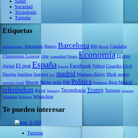
Salud
Sociedad
Tecnología
Turismo
Etiquetas
Barcelona
Asesinato
Banco
Bill
Cataluña
afroamericano
Bitcoin
Economía
Champions League
cine
El cero
comodidad
Dinero
España
El prat
Facebook
digital
Fútbol
Guardia Civil
Europa
madrid
Huelga
huelgas
Internet
Mariano Rajoy
Mark
metro
Ley
Politica
Muerte
Mujer
pelis
PIB
Real Madrid
moneda virtual
Presidente
referéndum
Trump
Tecnología
Ricos
Turismo
Samsung
usuarios
WhatsApp
Venezuela
Violacion
Te pueden interesar
Turismo