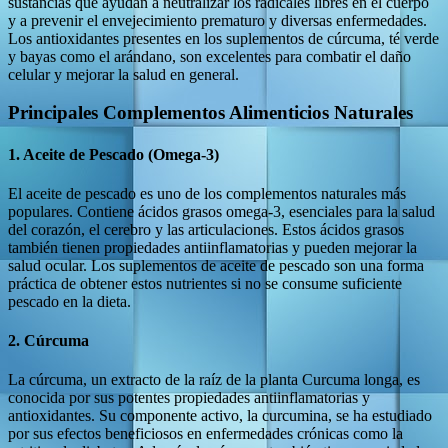
sustancias que ayudan a neutralizar los radicales libres en el cuerpo
y a prevenir el envejecimiento prematuro y diversas enfermedades.
Los antioxidantes presentes en los suplementos de cúrcuma, té verde
y bayas como el arándano, son excelentes para combatir el daño
celular y mejorar la salud en general.
Principales Complementos Alimenticios Naturales
1.
Aceite de Pescado (Omega-3)
El aceite de pescado es uno de los complementos naturales más
populares. Contiene ácidos grasos omega-3, esenciales para la salud
del corazón, el cerebro y las articulaciones. Estos ácidos grasos
también tienen propiedades antiinflamatorias y pueden mejorar la
salud ocular. Los suplementos de aceite de pescado son una forma
práctica de obtener estos nutrientes si no se consume suficiente
pescado en la dieta.
2.
Cúrcuma
La cúrcuma, un extracto de la raíz de la planta Curcuma longa, es
conocida por sus potentes propiedades antiinflamatorias y
antioxidantes. Su componente activo, la curcumina, se ha estudiado
por sus efectos beneficiosos en enfermedades crónicas como la