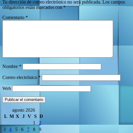
Tu dirección de correo electrónico no será publicada.
Los campos
obligatorios están marcados con
*
Comentario
*
Nombre
*
Correo electrónico
*
Web
agosto 2026
L
M
X
J
V
S
D
1
2
3
4
5
6
7
8
9