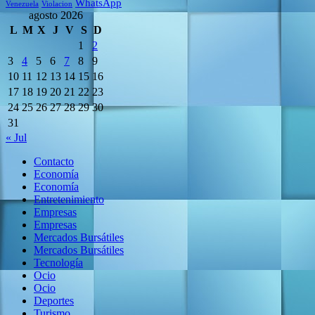
WhatsApp
Venezuela
Violacion
agosto 2026
L
M
X
J
V
S
D
1
2
3
4
5
6
7
8
9
10
11
12
13
14
15
16
17
18
19
20
21
22
23
24
25
26
27
28
29
30
31
« Jul
Contacto
Economía
Economía
Entretenimiento
Empresas
Empresas
Mercados Bursátiles
Mercados Bursátiles
Tecnología
Ocio
Ocio
Deportes
Turismo