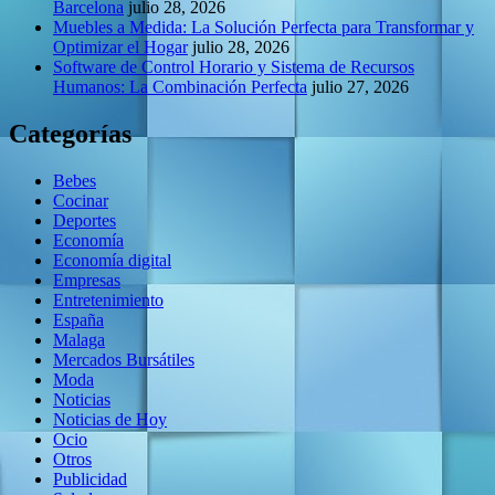
Barcelona
julio 28, 2026
Muebles a Medida: La Solución Perfecta para Transformar y
Optimizar el Hogar
julio 28, 2026
Software de Control Horario y Sistema de Recursos
Humanos: La Combinación Perfecta
julio 27, 2026
Categorías
Bebes
Cocinar
Deportes
Economía
Economía digital
Empresas
Entretenimiento
España
Malaga
Mercados Bursátiles
Moda
Noticias
Noticias de Hoy
Ocio
Otros
Publicidad