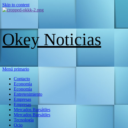
Skip to content
Okey Noticias
Menú primario
Contacto
Economía
Economía
Entretenimiento
Empresas
Empresas
Mercados Bursátiles
Mercados Bursátiles
Tecnología
Ocio