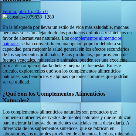
Fermin
julio 16, 2025
0
En la búsqueda por llevar un estilo de vida más saludable, muchas
personas se están alejando de los productos químicos y sintéticos en
favor de alternativas naturales. Los
complementos alimenticios
naturales
se han convertido en una opción popular debido a su
capacidad para mejorar la salud general sin los efectos secundarios
de los suplementos artificiales. Estos productos, que provienen de
fuentes vegetales, minerales o animales, pueden ser una excelente
forma de complementar la dieta y mejorar el bienestar. En este
artículo, exploraremos qué son los complementos alimenticios
naturales, sus beneficios y algunas opciones comunes que podrían
ser de utilidad.
¿Qué Son los Complementos Alimenticios
Naturales?
Los complementos alimenticios naturales son productos que
contienen nutrientes derivados de fuentes naturales y que se utilizan
para mejorar la ingesta de nutrientes esenciales en la dieta diaria. A
diferencia de los suplementos sintéticos, que se fabrican en
laboratorios, los naturales provienen de alimentos, hierbas, minerales