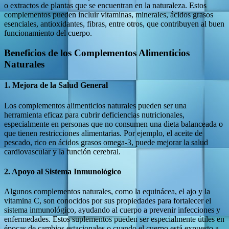
o extractos de plantas que se encuentran en la naturaleza. Estos
complementos pueden incluir vitaminas, minerales, ácidos grasos
esenciales, antioxidantes, fibras, entre otros, que contribuyen al buen
funcionamiento del cuerpo.
Beneficios de los Complementos Alimenticios
Naturales
1.
Mejora de la Salud General
Los complementos alimenticios naturales pueden ser una
herramienta eficaz para cubrir deficiencias nutricionales,
especialmente en personas que no consumen una dieta balanceada o
que tienen restricciones alimentarias. Por ejemplo, el aceite de
pescado, rico en ácidos grasos omega-3, puede mejorar la salud
cardiovascular y la función cerebral.
2.
Apoyo al Sistema Inmunológico
Algunos complementos naturales, como la equinácea, el ajo y la
vitamina C, son conocidos por sus propiedades para fortalecer el
sistema inmunológico, ayudando al cuerpo a prevenir infecciones y
enfermedades. Estos suplementos pueden ser especialmente útiles en
épocas de cambios estacionales o cuando el cuerpo está expuesto a