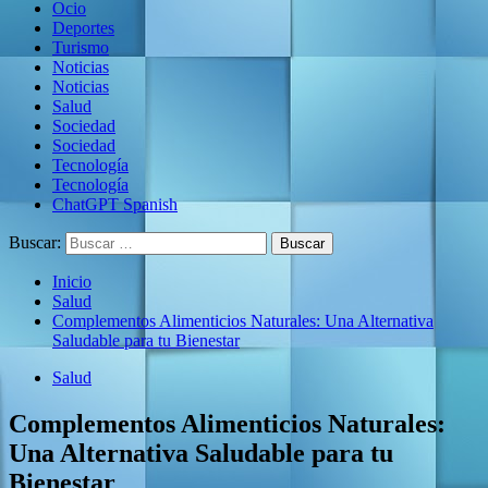
Ocio
Deportes
Turismo
Noticias
Noticias
Salud
Sociedad
Sociedad
Tecnología
Tecnología
ChatGPT Spanish
Buscar:
Inicio
Salud
Complementos Alimenticios Naturales: Una Alternativa
Saludable para tu Bienestar
Salud
Complementos Alimenticios Naturales:
Una Alternativa Saludable para tu
Bienestar