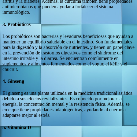
artritis y la diabetes. Además, la cúrcuma también tiene propiedades
antimicrobianas que pueden ayudar a fortalecer el sistema
inmunológico.
3.
Probióticos
Los probióticos son bacterias y levaduras beneficiosas que ayudan a
mantener un equilibrio saludable en el intestino. Son fundamentales
para la digestión y la absorción de nutrientes, y tienen un papel clave
en la prevención de trastornos digestivos como el síndrome del
intestino irritable y la diarrea. Se encuentran comúnmente en
suplementos y alimentos fermentados como el yogur, el kéfir y el
chucrut.
4.
Ginseng
El ginseng es una planta utilizada en la medicina tradicional asiática
debido a sus efectos revitalizantes. Es conocido por mejorar la
energía, la concentración mental y la resistencia física. Además, se
cree que tiene propiedades adaptogénicas, ayudando al cuerpo a
adaptarse mejor al estrés.
5.
Vitamina D