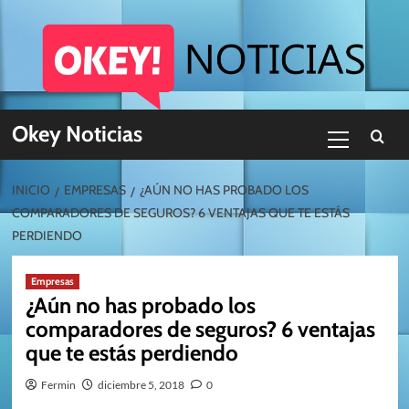
Skip
to
content
Menú
Okey Noticias
primario
INICIO
EMPRESAS
¿AÚN NO HAS PROBADO LOS
COMPARADORES DE SEGUROS? 6 VENTAJAS QUE TE ESTÁS
PERDIENDO
Empresas
¿Aún no has probado los
comparadores de seguros? 6 ventajas
que te estás perdiendo
Fermin
diciembre 5, 2018
0