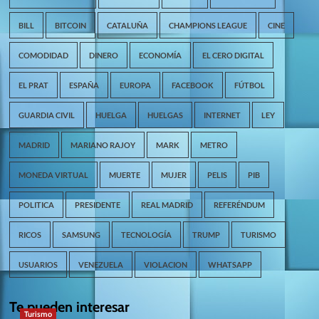
BILL
BITCOIN
CATALUÑA
CHAMPIONS LEAGUE
CINE
COMODIDAD
DINERO
ECONOMÍA
EL CERO DIGITAL
EL PRAT
ESPAÑA
EUROPA
FACEBOOK
FÚTBOL
GUARDIA CIVIL
HUELGA
HUELGAS
INTERNET
LEY
MADRID
MARIANO RAJOY
MARK
METRO
MONEDA VIRTUAL
MUERTE
MUJER
PELIS
PIB
POLITICA
PRESIDENTE
REAL MADRID
REFERÉNDUM
RICOS
SAMSUNG
TECNOLOGÍA
TRUMP
TURISMO
USUARIOS
VENEZUELA
VIOLACION
WHATSAPP
Te pueden interesar
Turismo