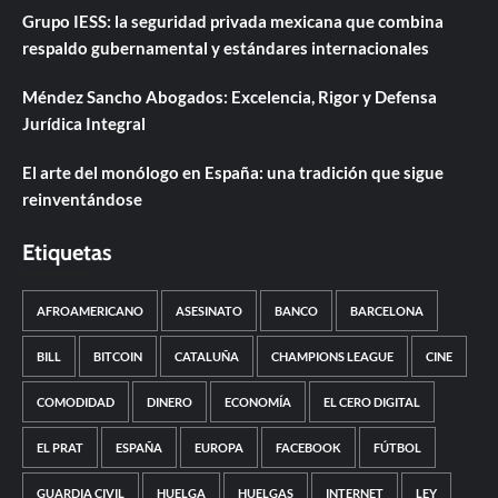
Grupo IESS: la seguridad privada mexicana que combina
respaldo gubernamental y estándares internacionales
Méndez Sancho Abogados: Excelencia, Rigor y Defensa
Jurídica Integral
El arte del monólogo en España: una tradición que sigue
reinventándose
Etiquetas
AFROAMERICANO
ASESINATO
BANCO
BARCELONA
BILL
BITCOIN
CATALUÑA
CHAMPIONS LEAGUE
CINE
COMODIDAD
DINERO
ECONOMÍA
EL CERO DIGITAL
EL PRAT
ESPAÑA
EUROPA
FACEBOOK
FÚTBOL
GUARDIA CIVIL
HUELGA
HUELGAS
INTERNET
LEY