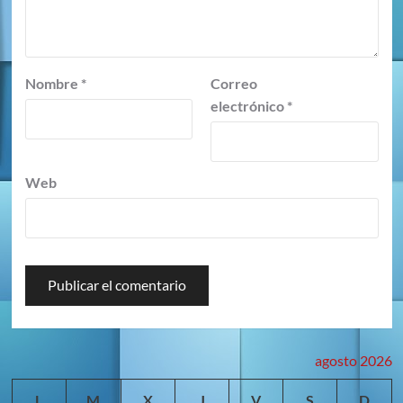
Nombre
*
Correo
electrónico
*
Web
agosto 2026
L
M
X
J
V
S
D