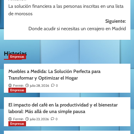
La solución financiera a las personas inscritas en una lista
de
de morosos
entradas
Siguiente:
Donde acudir si necesitas un cerrajero en Madrid
Historias
Empresas
Muebles a Medida: La Solución Perfecta para
Transformar y Optimizar el Hogar
julio 28, 2026
Fermin
0
Empresas
El impacto del café en la productividad y el bienestar
laboral: Más allá de una simple pausa
julio 23, 2026
Fermin
0
Empresas