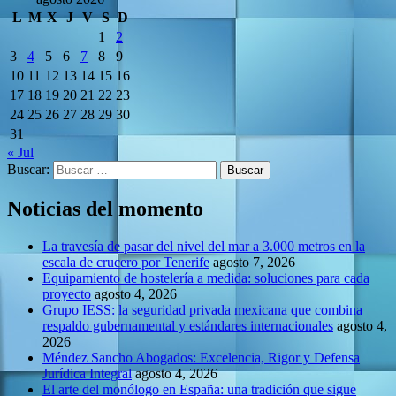
L
M
X
J
V
S
D
1
2
3
4
5
6
7
8
9
10
11
12
13
14
15
16
17
18
19
20
21
22
23
24
25
26
27
28
29
30
31
« Jul
Buscar:
Noticias del momento
La travesía de pasar del nivel del mar a 3.000 metros en la
escala de crucero por Tenerife
agosto 7, 2026
Equipamiento de hostelería a medida: soluciones para cada
proyecto
agosto 4, 2026
Grupo IESS: la seguridad privada mexicana que combina
respaldo gubernamental y estándares internacionales
agosto 4,
2026
Méndez Sancho Abogados: Excelencia, Rigor y Defensa
Jurídica Integral
agosto 4, 2026
El arte del monólogo en España: una tradición que sigue