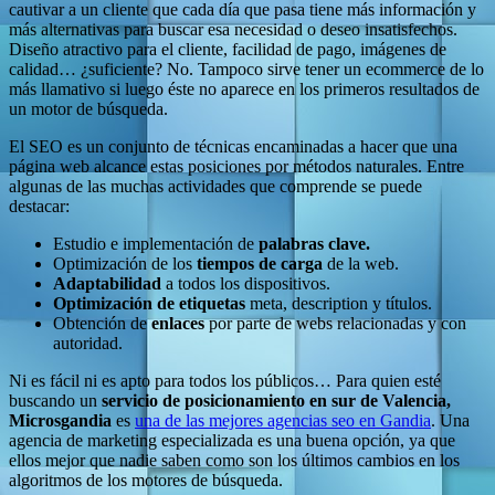
cautivar a un cliente que cada día que pasa tiene más información y
más alternativas para buscar esa necesidad o deseo insatisfechos.
Diseño atractivo para el cliente, facilidad de pago, imágenes de
calidad… ¿suficiente? No. Tampoco sirve tener un ecommerce de lo
más llamativo si luego éste no aparece en los primeros resultados de
un motor de búsqueda.
El SEO es un conjunto de técnicas encaminadas a hacer que una
página web alcance estas posiciones por métodos naturales. Entre
algunas de las muchas actividades que comprende se puede
destacar:
Estudio e implementación de
palabras clave.
Optimización de los
tiempos de carga
de la web.
Adaptabilidad
a todos los dispositivos.
Optimización de etiquetas
meta, description y títulos.
Obtención de
enlaces
por parte de webs relacionadas y con
autoridad.
Ni es fácil ni es apto para todos los públicos… Para quien esté
buscando un
servicio de posicionamiento en sur de Valencia,
Microsgandia
es
una de las mejores agencias seo en Gandia
. Una
agencia de marketing especializada es una buena opción, ya que
ellos mejor que nadie saben como son los últimos cambios en los
algoritmos de los motores de búsqueda.