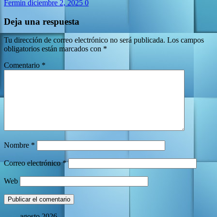
Fermin
diciembre 2, 2025
0
Deja una respuesta
Tu dirección de correo electrónico no será publicada.
Los campos
obligatorios están marcados con
*
Comentario
*
Nombre
*
Correo electrónico
*
Web
agosto 2026