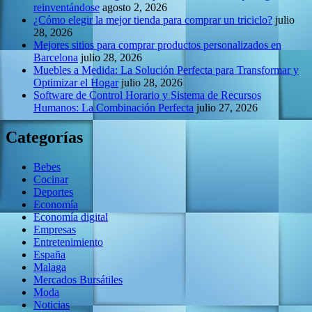
reinventándose
agosto 2, 2026
¿Cómo elegir la mejor tienda para comprar un triciclo?
julio
28, 2026
Mejores sitios para comprar productos personalizados en
Barcelona
julio 28, 2026
Muebles a Medida: La Solución Perfecta para Transformar y
Optimizar el Hogar
julio 28, 2026
Software de Control Horario y Sistema de Recursos
Humanos: La Combinación Perfecta
julio 27, 2026
Categorías
Bebes
Cocinar
Deportes
Economía
Economía digital
Empresas
Entretenimiento
España
Malaga
Mercados Bursátiles
Moda
Noticias