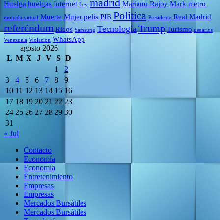
madrid
Huelga
huelgas
Internet
Mariano Rajoy
Mark
metro
Ley
Politica
Muerte
Mujer
pelis
PIB
Real Madrid
moneda virtual
Presidente
referéndum
Trump
Tecnología
Ricos
Turismo
Samsung
usuarios
WhatsApp
Venezuela
Violacion
agosto 2026
L
M
X
J
V
S
D
1
2
3
4
5
6
7
8
9
10
11
12
13
14
15
16
17
18
19
20
21
22
23
24
25
26
27
28
29
30
31
« Jul
Contacto
Economía
Economía
Entretenimiento
Empresas
Empresas
Mercados Bursátiles
Mercados Bursátiles