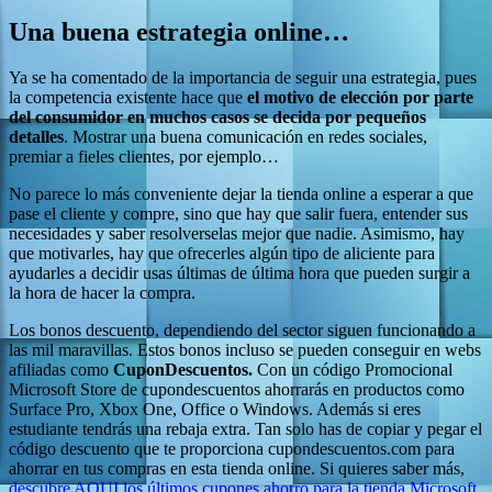
Una buena estrategia online…
Ya se ha comentado de la importancia de seguir una estrategia, pues
la competencia existente hace que
el motivo de elección por parte
del consumidor en muchos casos se decida por pequeños
detalles
. Mostrar una buena comunicación en redes sociales,
premiar a fieles clientes, por ejemplo…
No parece lo más conveniente dejar la tienda online a esperar a que
pase el cliente y compre, sino que hay que salir fuera, entender sus
necesidades y saber resolverselas mejor que nadie. Asimismo, hay
que motivarles, hay que ofrecerles algún tipo de aliciente para
ayudarles a decidir usas últimas de última hora que pueden surgir a
la hora de hacer la compra.
Los bonos descuento, dependiendo del sector siguen funcionando a
las mil maravillas. Estos bonos incluso se pueden conseguir en webs
afiliadas como
CuponDescuentos.
Con un código Promocional
Microsoft Store de cupondescuentos ahorrarás en productos como
Surface Pro, Xbox One, Office o Windows. Además si eres
estudiante tendrás una rebaja extra. Tan solo has de copiar y pegar el
código descuento que te proporciona cupondescuentos.com para
ahorrar en tus compras en esta tienda online. Si quieres saber más,
descubre AQUI los últimos cupones ahorro para la tienda Microsoft