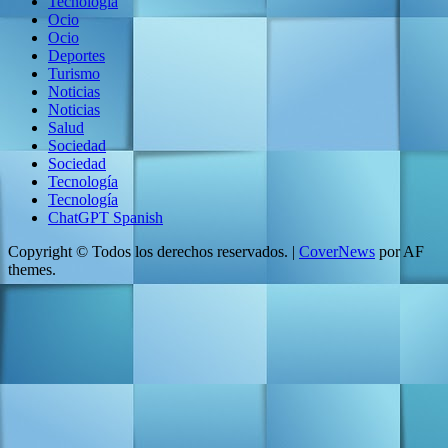
Tecnología
Ocio
Ocio
Deportes
Turismo
Noticias
Noticias
Salud
Sociedad
Sociedad
Tecnología
Tecnología
ChatGPT Spanish
Copyright © Todos los derechos reservados.
|
CoverNews
por AF
themes.