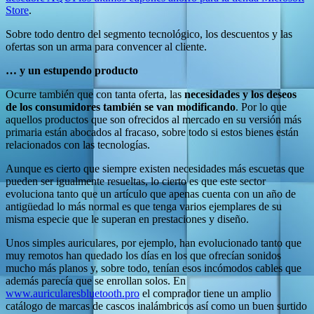
Store
.
Sobre todo dentro del segmento tecnológico, los descuentos y las
ofertas son un arma para convencer al cliente.
… y un estupendo producto
Ocurre también que con tanta oferta, las
necesidades y los deseos
de los consumidores también se van modificando
. Por lo que
aquellos productos que son ofrecidos al mercado en su versión más
primaria están abocados al fracaso, sobre todo si estos bienes están
relacionados con las tecnologías.
Aunque es cierto que siempre existen necesidades más escuetas que
pueden ser igualmente resueltas, lo cierto es que este sector
evoluciona tanto que un artículo que apenas cuenta con un año de
antigüedad lo más normal es que tenga varios ejemplares de su
misma especie que le superan en prestaciones y diseño.
Unos simples auriculares, por ejemplo, han evolucionado tanto que
muy remotos han quedado los días en los que ofrecían sonidos
mucho más planos y, sobre todo, tenían esos incómodos cables que
además parecía que se enrollan solos. En
www.auricularesbluetooth.pro
el comprador tiene un amplio
catálogo de marcas de cascos inalámbricos así como un buen surtido