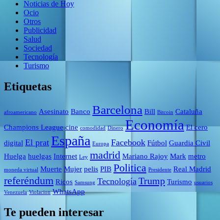
Noticias de Hoy
Ocio
Otros
Publicidad
Salud
Sociedad
Tecnología
Turismo
Etiquetas
Barcelona
Asesinato
Banco
Bill
Cataluña
afroamericano
Bitcoin
Economía
Champions League
cine
El cero
comodidad
Dinero
España
El prat
Facebook
digital
Fútbol
Guardia Civil
Europa
madrid
Huelga
huelgas
Internet
Mariano Rajoy
Mark
metro
Ley
Politica
Muerte
Mujer
pelis
PIB
Real Madrid
moneda virtual
Presidente
referéndum
Trump
Tecnología
Ricos
Turismo
Samsung
usuarios
WhatsApp
Venezuela
Violacion
Te pueden interesar