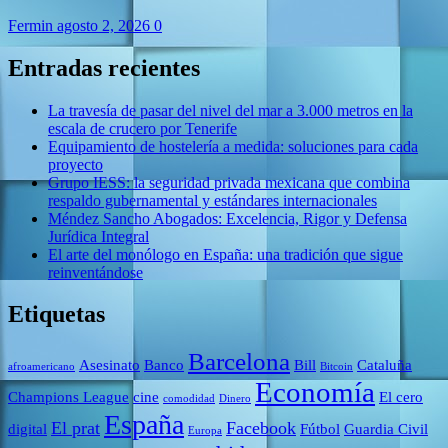
Fermin
agosto 2, 2026
0
Entradas recientes
La travesía de pasar del nivel del mar a 3.000 metros en la
escala de crucero por Tenerife
Equipamiento de hostelería a medida: soluciones para cada
proyecto
Grupo IESS: la seguridad privada mexicana que combina
respaldo gubernamental y estándares internacionales
Méndez Sancho Abogados: Excelencia, Rigor y Defensa
Jurídica Integral
El arte del monólogo en España: una tradición que sigue
reinventándose
Etiquetas
Barcelona
Asesinato
Banco
Bill
Cataluña
afroamericano
Bitcoin
Economía
Champions League
cine
El cero
comodidad
Dinero
España
El prat
Facebook
digital
Fútbol
Guardia Civil
Europa