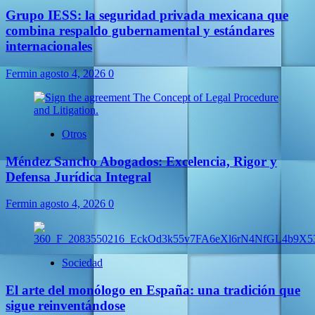
Grupo IESS: la seguridad privada mexicana que
combina respaldo gubernamental y estándares
internacionales
Fermin
agosto 4, 2026
0
Otros
Méndez Sancho Abogados: Excelencia, Rigor y
Defensa Jurídica Integral
Fermin
agosto 4, 2026
0
Sociedad
El arte del monólogo en España: una tradición que
sigue reinventándose