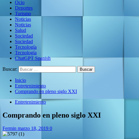
Ocio
Deportes
Turismo
Noticias
Noticias
Salud
Sociedad
Sociedad
Tecnología
Tecnología
ChatGPT Spanish
Buscar:
Inicio
Entretenimiento
Comprando en pleno siglo XXI
Entretenimiento
Comprando en pleno siglo XXI
Fermin
marzo 18, 2019
0