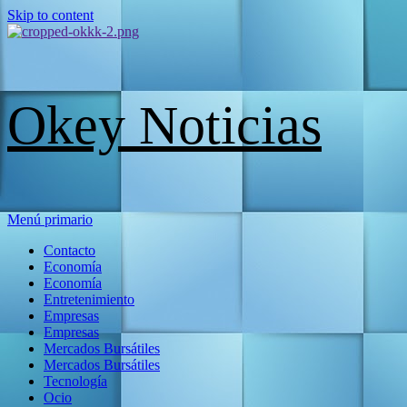
Skip to content
Okey Noticias
Menú primario
Contacto
Economía
Economía
Entretenimiento
Empresas
Empresas
Mercados Bursátiles
Mercados Bursátiles
Tecnología
Ocio