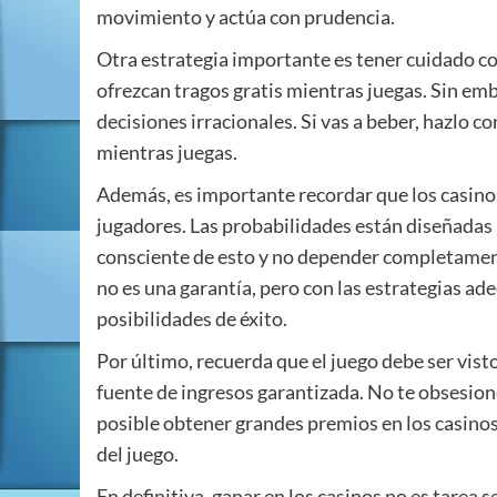
movimiento y actúa con prudencia.
Otra estrategia importante es tener cuidado con
ofrezcan tragos gratis mientras juegas. Sin emb
decisiones irracionales. Si vas a beber, hazlo 
mientras juegas.
Además, es importante recordar que los casino
jugadores. Las probabilidades están diseñadas p
consciente de esto y no depender completament
no es una garantía, pero con las estrategias a
posibilidades de éxito.
Por último, recuerda que el juego debe ser vi
fuente de ingresos garantizada. No te obsesione
posible obtener grandes premios en los casino
del juego.
En definitiva, ganar en los casinos no es tarea 