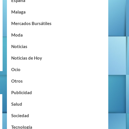
España
Malaga
Mercados Bursátiles
Moda
Noticias
Noticias de Hoy
Ocio
Otros
Publicidad
Salud
Sociedad
Tecnología