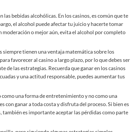
 las bebidas alcohólicas. En los casinos, es común que te
argo, el alcohol puede afectar tu juicio y hacerte tomar
con moderación o mejor aún, evita el alcohol por completo
s siempre tienen una ventaja matemática sobre los
ara favorecer al casino a largo plazo, por lo que debes ser
e de las estrategias. Recuerda que ganar en los casinos
decuadas y una actitud responsable, puedes aumentar tus
sto como una forma de entretenimiento y no como una
s con ganar a toda costa y disfruta del proceso. Si bien es
s, también es importante aceptar las pérdidas como parte
sencilla, pero siguiendo algunas estrategias simples