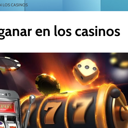
N LOS CASINOS
ganar en los casinos