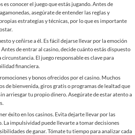
os es conocer el juego que estás jugando. Antes de
ragamonedas, asegúrate de entender las reglas y
propias estrategias y técnicas, por lo que es importante
ostar.
o y ceñirse a él. Es fácil dejarse llevar por la emoción
Antes de entrar al casino, decide cuánto estás dispuesto
 circunstancia. El juego responsable es clave para
bilidad financiera.
promociones y bonos ofrecidos por el casino. Muchos
s de bienvenida, giros gratis o programas de lealtad que
 arriesgar tu propio dinero. Asegúrate de estar atento a
s.
er éxito en los casinos. Evita dejarte llevar por las
 La impulsividad puede llevarte a tomar decisiones
ibilidades de ganar. Tómate tu tiempo para analizar cada