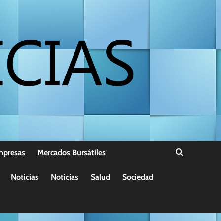
mpresas
Mercados Bursátiles
Noticias
Noticias
Salud
Sociedad