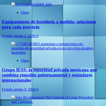
Otros
Equipamiento de hostelería a medida: soluciones
para cada proyecto
Fermin
agosto 4, 2026
0
Otros
Grupo IESS: la seguridad privada mexicana que
combina respaldo gubernamental y estándares
internacionales
Fermin
agosto 4, 2026
0