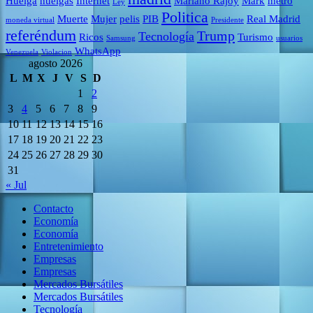
Huelga
huelgas
Internet
Mariano Rajoy
Mark
metro
Ley
Politica
Muerte
Mujer
pelis
PIB
Real Madrid
moneda virtual
Presidente
referéndum
Trump
Tecnología
Ricos
Turismo
Samsung
usuarios
WhatsApp
Venezuela
Violacion
agosto 2026
L
M
X
J
V
S
D
1
2
3
4
5
6
7
8
9
10
11
12
13
14
15
16
17
18
19
20
21
22
23
24
25
26
27
28
29
30
31
« Jul
Contacto
Economía
Economía
Entretenimiento
Empresas
Empresas
Mercados Bursátiles
Mercados Bursátiles
Tecnología