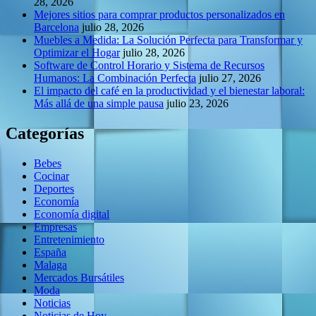
28, 2026
Mejores sitios para comprar productos personalizados en
Barcelona
julio 28, 2026
Muebles a Medida: La Solución Perfecta para Transformar y
Optimizar el Hogar
julio 28, 2026
Software de Control Horario y Sistema de Recursos
Humanos: La Combinación Perfecta
julio 27, 2026
El impacto del café en la productividad y el bienestar laboral:
Más allá de una simple pausa
julio 23, 2026
Categorías
Bebes
Cocinar
Deportes
Economía
Economía digital
Empresas
Entretenimiento
España
Malaga
Mercados Bursátiles
Moda
Noticias
Noticias de Hoy