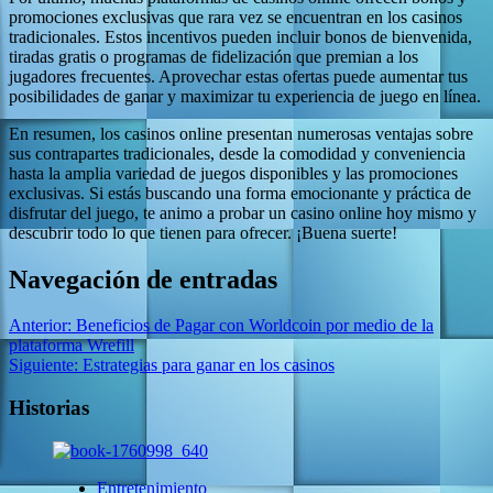
promociones exclusivas que rara vez se encuentran en los casinos
tradicionales. Estos incentivos pueden incluir bonos de bienvenida,
tiradas gratis o programas de fidelización que premian a los
jugadores frecuentes. Aprovechar estas ofertas puede aumentar tus
posibilidades de ganar y maximizar tu experiencia de juego en línea.
En resumen, los casinos online presentan numerosas ventajas sobre
sus contrapartes tradicionales, desde la comodidad y conveniencia
hasta la amplia variedad de juegos disponibles y las promociones
exclusivas. Si estás buscando una forma emocionante y práctica de
disfrutar del juego, te animo a probar un casino online hoy mismo y
descubrir todo lo que tienen para ofrecer. ¡Buena suerte!
Navegación de entradas
Anterior:
Beneficios de Pagar con Worldcoin por medio de la
plataforma Wrefill
Siguiente:
Estrategias para ganar en los casinos
Historias
Entretenimiento