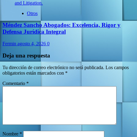
Otros
Méndez Sancho Abogados: Excelencia, Rigor y
Defensa Jurídica Integral
Fermin
agosto 4, 2026
0
Deja una respuesta
Tu dirección de correo electrónico no será publicada.
Los campos
obligatorios están marcados con
*
Comentario
*
Nombre
*