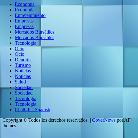
Economía
Economía
Entretenimiento
Empresas
Empresas
Mercados Bursátiles
Mercados Bursátiles
Tecnología
Ocio
Ocio
Deportes
Turismo
Noticias
Noticias
Salud
Sociedad
Sociedad
Tecnología
Tecnología
ChatGPT Spanish
Copyright © Todos los derechos reservados.
|
CoverNews
por AF
themes.