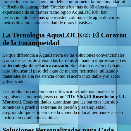
protección contra el agua no debe comprometer la funcionalidad ni
el diseño de la propiedad. Gracias a los más de 35 años de
experiencia de su partner tecnológico AquaLOCK®, han
perfeccionado sistemas que resisten columnas de agua de varios
metros de altura sin necesidad de obras invasivas.
La Tecnología AquaLOCK®: El Corazón
de la Estanqueidad
Lo que diferencia a AguaBarrera de las soluciones convencionales
(como los sacos de arena o las barreras de madera improvisadas) es
su
tecnología de sellado avanzado
. Sus sistemas están diseñados
para bloquear el paso del agua de manera hermética, utilizando
materiales de alta resistencia como el acero inoxidable y el acero
galvanizado.
Los productos cuentan con certificaciones internacionales de
organismos tan prestigiosos como
TÜV Süd, ift Rosenheim y UL
Montreal
. Estas entidades garantizan que las barreras han sido
sometidas a pruebas extremas de presión y estanqueidad,
asegurando que el interior de la vivienda o local permanezca seco
incluso en condiciones críticas.
Soluciones Personalizadas para Cada