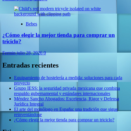
Bebes
¿Cómo elegir la mejor tienda para comprar un
triciclo?
Fermin
julio 28, 2026
0
Entradas recientes
Equipamiento de hostelería a medida: soluciones para cada
proyecto
Grupo IESS: la seguridad privada mexicana que combina
respaldo gubernamental y estándares internacionales
Méndez Sancho Abogados: Excelencia, Rigor y Defensa
Jurídica Integral
El arte del monólogo en España: una tradición que sigue
reinventándose
¿Cómo elegir la mejor tienda para comprar un triciclo?