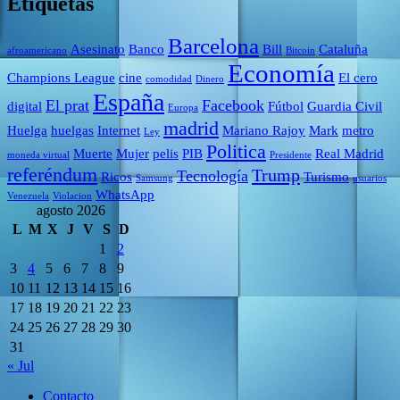
Etiquetas
Barcelona
Asesinato
Banco
Bill
Cataluña
afroamericano
Bitcoin
Economía
Champions League
cine
El cero
comodidad
Dinero
España
El prat
Facebook
digital
Fútbol
Guardia Civil
Europa
madrid
Huelga
huelgas
Internet
Mariano Rajoy
Mark
metro
Ley
Politica
Muerte
Mujer
pelis
PIB
Real Madrid
moneda virtual
Presidente
referéndum
Trump
Tecnología
Ricos
Turismo
Samsung
usuarios
WhatsApp
Venezuela
Violacion
agosto 2026
L
M
X
J
V
S
D
1
2
3
4
5
6
7
8
9
10
11
12
13
14
15
16
17
18
19
20
21
22
23
24
25
26
27
28
29
30
31
« Jul
Contacto