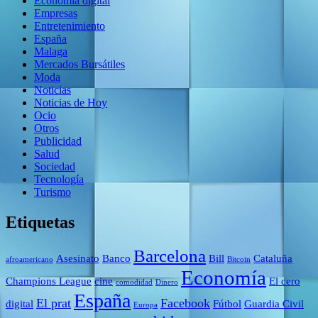
Economía digital
Empresas
Entretenimiento
España
Malaga
Mercados Bursátiles
Moda
Noticias
Noticias de Hoy
Ocio
Otros
Publicidad
Salud
Sociedad
Tecnología
Turismo
Etiquetas
Barcelona
Asesinato
Banco
Bill
Cataluña
afroamericano
Bitcoin
Economía
Champions League
cine
El cero
comodidad
Dinero
España
El prat
Facebook
digital
Fútbol
Guardia Civil
Europa