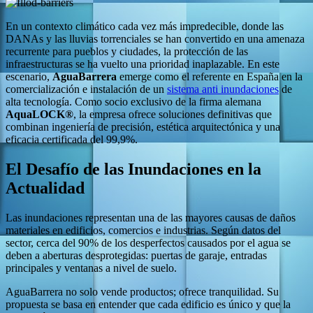
En un contexto climático cada vez más impredecible, donde las
DANAs y las lluvias torrenciales se han convertido en una amenaza
recurrente para pueblos y ciudades, la protección de las
infraestructuras se ha vuelto una prioridad inaplazable. En este
escenario,
AguaBarrera
emerge como el referente en España en la
comercialización e instalación de un
sistema anti inundaciones
de
alta tecnología. Como socio exclusivo de la firma alemana
AquaLOCK®
, la empresa ofrece soluciones definitivas que
combinan ingeniería de precisión, estética arquitectónica y una
eficacia certificada del 99,9%.
El Desafío de las Inundaciones en la
Actualidad
Las inundaciones representan una de las mayores causas de daños
materiales en edificios, comercios e industrias. Según datos del
sector, cerca del 90% de los desperfectos causados por el agua se
deben a aberturas desprotegidas: puertas de garaje, entradas
principales y ventanas a nivel de suelo.
AguaBarrera no solo vende productos; ofrece tranquilidad. Su
propuesta se basa en entender que cada edificio es único y que la