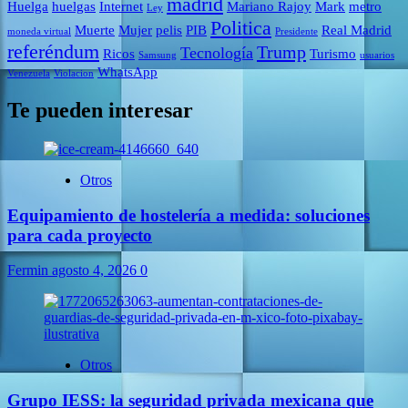
madrid
Huelga
huelgas
Internet
Mariano Rajoy
Mark
metro
Ley
Politica
Muerte
Mujer
pelis
PIB
Real Madrid
moneda virtual
Presidente
referéndum
Trump
Tecnología
Ricos
Turismo
Samsung
usuarios
WhatsApp
Venezuela
Violacion
Te pueden interesar
Otros
Equipamiento de hostelería a medida: soluciones
para cada proyecto
Fermin
agosto 4, 2026
0
Otros
Grupo IESS: la seguridad privada mexicana que