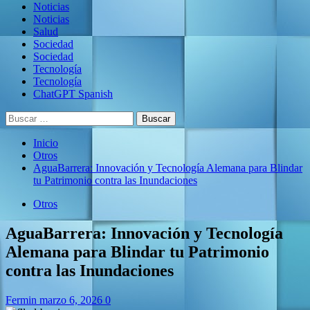
Noticias
Noticias
Salud
Sociedad
Sociedad
Tecnología
Tecnología
ChatGPT Spanish
Buscar:
Inicio
Otros
AguaBarrera: Innovación y Tecnología Alemana para Blindar
tu Patrimonio contra las Inundaciones
Otros
AguaBarrera: Innovación y Tecnología
Alemana para Blindar tu Patrimonio
contra las Inundaciones
Fermin
marzo 6, 2026
0