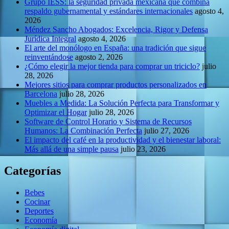
Grupo IESS: la seguridad privada mexicana que combina
respaldo gubernamental y estándares internacionales
agosto 4,
2026
Méndez Sancho Abogados: Excelencia, Rigor y Defensa
Jurídica Integral
agosto 4, 2026
El arte del monólogo en España: una tradición que sigue
reinventándose
agosto 2, 2026
¿Cómo elegir la mejor tienda para comprar un triciclo?
julio
28, 2026
Mejores sitios para comprar productos personalizados en
Barcelona
julio 28, 2026
Muebles a Medida: La Solución Perfecta para Transformar y
Optimizar el Hogar
julio 28, 2026
Software de Control Horario y Sistema de Recursos
Humanos: La Combinación Perfecta
julio 27, 2026
El impacto del café en la productividad y el bienestar laboral:
Más allá de una simple pausa
julio 23, 2026
Categorías
Bebes
Cocinar
Deportes
Economía