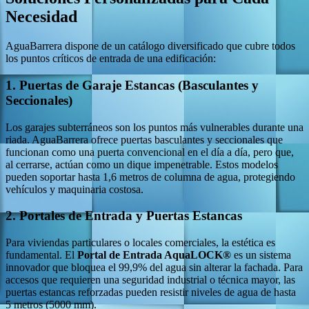
Necesidad
AguaBarrera dispone de un catálogo diversificado que cubre todos
los puntos críticos de entrada de una edificación:
1. Puertas de Garaje Estancas (Basculantes y
Seccionales)
Los garajes subterráneos son los puntos más vulnerables durante una
riada. AguaBarrera ofrece puertas basculantes y seccionales que
funcionan como una puerta convencional en el día a día, pero que,
al cerrarse, actúan como un dique impenetrable. Estos modelos
pueden soportar hasta 1,6 metros de columna de agua, protegiendo
vehículos y maquinaria costosa.
2. Portales de Entrada y Puertas Estancas
Para viviendas particulares o locales comerciales, la estética es
fundamental. El
Portal de Entrada AquaLOCK®
es un sistema
innovador que bloquea el 99,9% del agua sin alterar la fachada. Para
accesos que requieren una seguridad industrial o técnica mayor, las
puertas estancas reforzadas pueden resistir niveles de agua de hasta
5 metros (5000 mm).