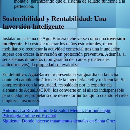
montaje, garantizando que el sistema de sellado funcione a la
perfección.
Sostenibilidad y Rentabilidad: Una
Inversión Inteligente
Instalar un sistema de AguaBarrera debe verse como una
inversión
inteligente
. El coste de reparar los daños estructurales, reponer
mobiliario o recuperar la actividad comercial tras una inundación
supera con creces la inversión en protección preventiva. Además, al
ser sistemas duraderos (con garantía de 5 años y materiales
anticorrosivos), la propiedad se revaloriza.
En definitiva, AguaBarrera representa la vanguardia en la lucha
contra el cambio climático desde la ingeniería civil y residencial. Su
compromiso con la seguridad, respaldado por la experiencia
alemana de AquaLOCK®, los convierte en el aliado indispensable
para cualquier propietario que desee dormir tranquilo cuando el cielo
empieza a oscurecer.
Navegación
Anterior:
La Revolución de la Salud Mental: Por qué elegir
Psicología Online en Español
de
Siguiente:
Donde hacerse tratamientos dentales en Santa Cruz
entradas