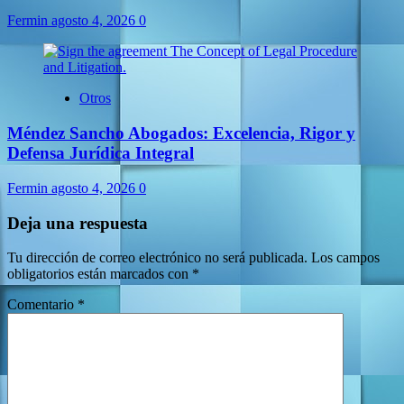
Fermin
agosto 4, 2026
0
Otros
Méndez Sancho Abogados: Excelencia, Rigor y
Defensa Jurídica Integral
Fermin
agosto 4, 2026
0
Deja una respuesta
Tu dirección de correo electrónico no será publicada.
Los campos
obligatorios están marcados con
*
Comentario
*