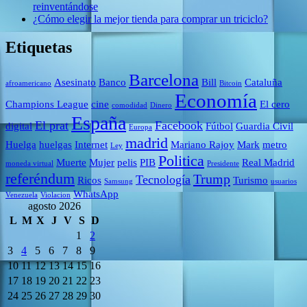
reinventándose
¿Cómo elegir la mejor tienda para comprar un triciclo?
Etiquetas
Barcelona
Asesinato
Banco
Bill
Cataluña
afroamericano
Bitcoin
Economía
Champions League
cine
El cero
comodidad
Dinero
España
El prat
Facebook
digital
Fútbol
Guardia Civil
Europa
madrid
Huelga
huelgas
Internet
Mariano Rajoy
Mark
metro
Ley
Politica
Muerte
Mujer
pelis
PIB
Real Madrid
moneda virtual
Presidente
referéndum
Trump
Tecnología
Ricos
Turismo
Samsung
usuarios
WhatsApp
Venezuela
Violacion
agosto 2026
L
M
X
J
V
S
D
1
2
3
4
5
6
7
8
9
10
11
12
13
14
15
16
17
18
19
20
21
22
23
24
25
26
27
28
29
30