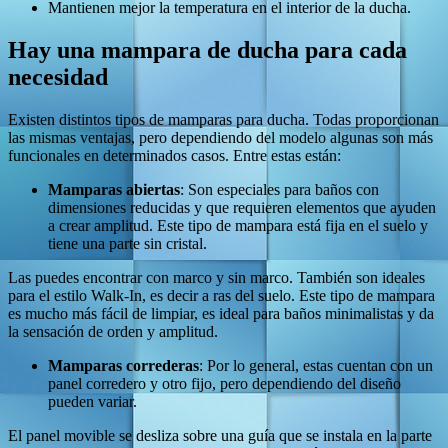
Mantienen mejor la temperatura en el interior de la ducha.
Hay una mampara de ducha para cada
necesidad
Existen distintos tipos de mamparas para ducha. Todas proporcionan
las mismas ventajas, pero dependiendo del modelo algunas son más
funcionales en determinados casos. Entre estas están:
Mamparas abiertas
: Son especiales para baños con
dimensiones reducidas y que requieren elementos que ayuden
a crear amplitud. Este tipo de mampara está fija en el suelo y
tiene una parte sin cristal.
Las puedes encontrar con marco y sin marco. También son ideales
para el estilo Walk-In, es decir a ras del suelo. Este tipo de mampara
es mucho más fácil de limpiar, es ideal para baños minimalistas y da
la sensación de orden y amplitud.
Mamparas correderas
: Por lo general, estas cuentan con un
panel corredero y otro fijo, pero dependiendo del diseño
pueden variar.
El panel movible se desliza sobre una guía que se instala en la parte