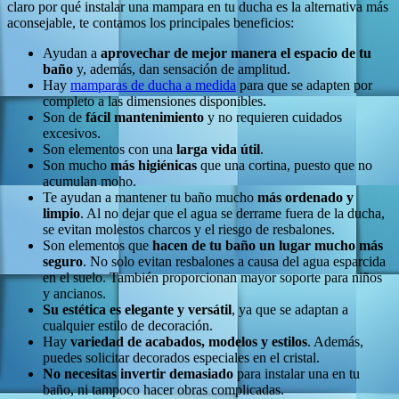
claro por qué instalar una mampara en tu ducha es la alternativa más
aconsejable, te contamos los principales beneficios:
Ayudan a
aprovechar de mejor manera el espacio de tu
baño
y, además, dan sensación de amplitud.
Hay
mamparas de ducha a medida
para que se adapten por
completo a las dimensiones disponibles.
Son de
fácil mantenimiento
y no requieren cuidados
excesivos.
Son elementos con una
larga
vida útil
.
Son mucho
más higiénicas
que una cortina, puesto que no
acumulan moho.
Te ayudan a mantener tu baño mucho
más ordenado y
limpio
. Al no dejar que el agua se derrame fuera de la ducha,
se evitan molestos charcos y el riesgo de resbalones.
Son elementos que
hacen de tu baño un lugar mucho más
seguro
. No solo evitan resbalones a causa del agua esparcida
en el suelo. También proporcionan mayor soporte para niños
y ancianos.
Su estética es elegante y versátil
, ya que se adaptan a
cualquier estilo de decoración.
Hay
variedad de acabados, modelos y estilos
. Además,
puedes solicitar decorados especiales en el cristal.
No necesitas invertir demasiado
para instalar una en tu
baño, ni tampoco hacer obras complicadas.