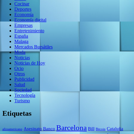
Cocinar
Deportes
Economía
Economía digital
Empresas
Entretenimiento
España
Malaga
Mercados Bursátiles
Moda
Noticias
Noticias de Hoy
Ocio
Otros
Publicidad
Salud
Sociedad
Tecnología
Turismo
Etiquetas
Barcelona
Asesinato
Banco
Bill
Cataluña
afroamericano
Bitcoin