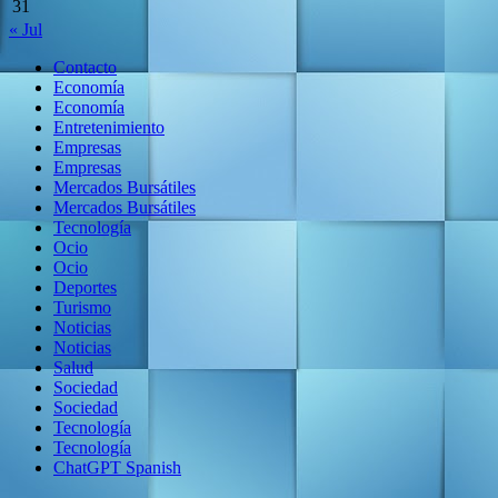
31
« Jul
Contacto
Economía
Economía
Entretenimiento
Empresas
Empresas
Mercados Bursátiles
Mercados Bursátiles
Tecnología
Ocio
Ocio
Deportes
Turismo
Noticias
Noticias
Salud
Sociedad
Sociedad
Tecnología
Tecnología
ChatGPT Spanish