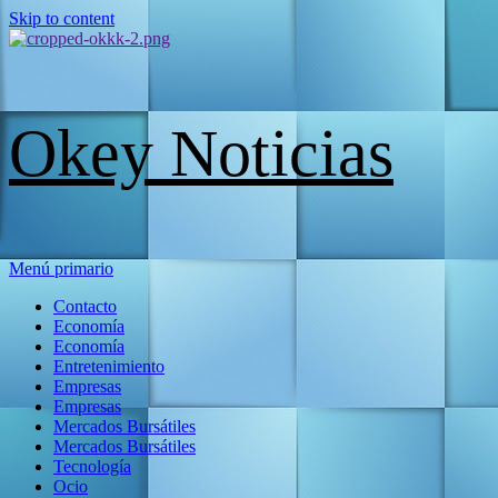
Skip to content
Okey Noticias
Menú primario
Contacto
Economía
Economía
Entretenimiento
Empresas
Empresas
Mercados Bursátiles
Mercados Bursátiles
Tecnología
Ocio