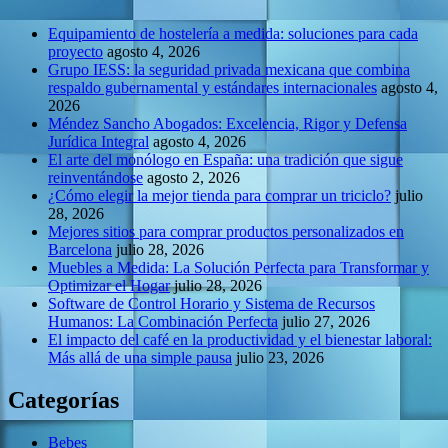
Equipamiento de hostelería a medida: soluciones para cada
proyecto
agosto 4, 2026
Grupo IESS: la seguridad privada mexicana que combina
respaldo gubernamental y estándares internacionales
agosto 4,
2026
Méndez Sancho Abogados: Excelencia, Rigor y Defensa
Jurídica Integral
agosto 4, 2026
El arte del monólogo en España: una tradición que sigue
reinventándose
agosto 2, 2026
¿Cómo elegir la mejor tienda para comprar un triciclo?
julio
28, 2026
Mejores sitios para comprar productos personalizados en
Barcelona
julio 28, 2026
Muebles a Medida: La Solución Perfecta para Transformar y
Optimizar el Hogar
julio 28, 2026
Software de Control Horario y Sistema de Recursos
Humanos: La Combinación Perfecta
julio 27, 2026
El impacto del café en la productividad y el bienestar laboral:
Más allá de una simple pausa
julio 23, 2026
Categorías
Bebes