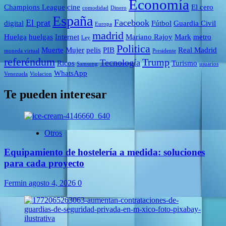
Economía
Champions League
cine
El cero
comodidad
Dinero
España
El prat
Facebook
digital
Fútbol
Guardia Civil
Europa
madrid
Huelga
huelgas
Internet
Mariano Rajoy
Mark
metro
Ley
Politica
Muerte
Mujer
pelis
PIB
Real Madrid
moneda virtual
Presidente
referéndum
Trump
Tecnología
Ricos
Turismo
Samsung
usuarios
WhatsApp
Venezuela
Violacion
Te pueden interesar
Otros
Equipamiento de hostelería a medida: soluciones
para cada proyecto
Fermin
agosto 4, 2026
0