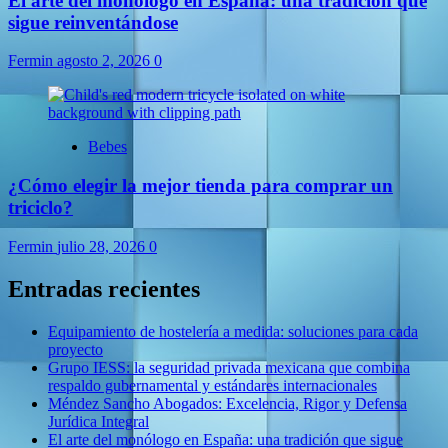
El arte del monólogo en España: una tradición que
sigue reinventándose
Fermin
agosto 2, 2026
0
Bebes
¿Cómo elegir la mejor tienda para comprar un
triciclo?
Fermin
julio 28, 2026
0
Entradas recientes
Equipamiento de hostelería a medida: soluciones para cada
proyecto
Grupo IESS: la seguridad privada mexicana que combina
respaldo gubernamental y estándares internacionales
Méndez Sancho Abogados: Excelencia, Rigor y Defensa
Jurídica Integral
El arte del monólogo en España: una tradición que sigue