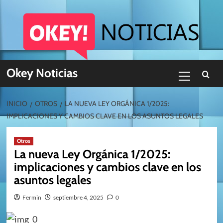
Skip
to
content
Menú
Okey Noticias
primario
INICIO
OTROS
LA NUEVA LEY ORGÁNICA 1/2025:
IMPLICACIONES Y CAMBIOS CLAVE EN LOS ASUNTOS LEGALES
Otros
La nueva Ley Orgánica 1/2025:
implicaciones y cambios clave en los
asuntos legales
Fermin
septiembre 4, 2025
0