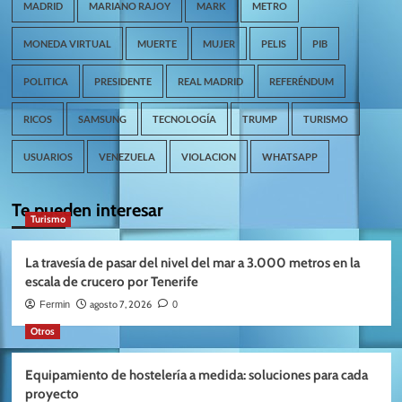
MADRID
MARIANO RAJOY
MARK
METRO
MONEDA VIRTUAL
MUERTE
MUJER
PELIS
PIB
POLITICA
PRESIDENTE
REAL MADRID
REFERÉNDUM
RICOS
SAMSUNG
TECNOLOGÍA
TRUMP
TURISMO
USUARIOS
VENEZUELA
VIOLACION
WHATSAPP
Te pueden interesar
Turismo
La travesía de pasar del nivel del mar a 3.000 metros en la
escala de crucero por Tenerife
agosto 7, 2026
Fermin
0
Otros
Equipamiento de hostelería a medida: soluciones para cada
proyecto