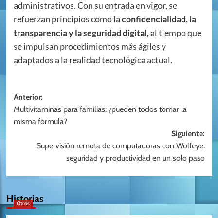
administrativos. Con su entrada en vigor, se
refuerzan principios como la
confidencialidad, la
transparencia y la seguridad digital,
al tiempo que
se impulsan procedimientos más ágiles y
adaptados a la realidad tecnológica actual.
Navegación
Anterior:
Multivitaminas para familias: ¿pueden todos tomar la
de
misma fórmula?
entradas
Siguiente:
Supervisión remota de computadoras con Wolfeye:
seguridad y productividad en un solo paso
Historias
Otros