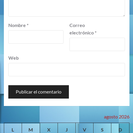
Nombre
*
Correo
electrónico
*
Web
agosto 2026
L
M
X
J
V
S
D