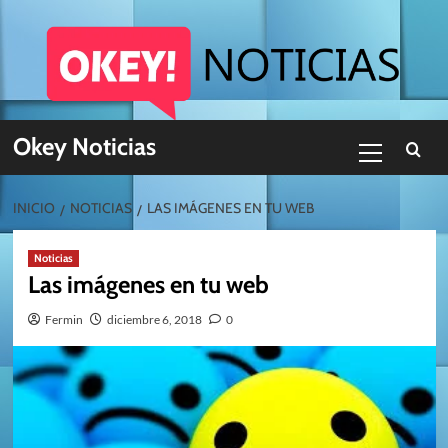
Skip
to
content
Menú
Okey Noticias
primario
INICIO
NOTICIAS
LAS IMÁGENES EN TU WEB
Noticias
Las imágenes en tu web
Fermin
diciembre 6, 2018
0