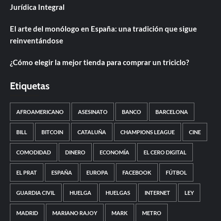
Jurídica Integral
El arte del monólogo en España: una tradición que sigue
reinventándose
¿Cómo elegir la mejor tienda para comprar un triciclo?
Etiquetas
AFROAMERICANO
ASESINATO
BANCO
BARCELONA
BILL
BITCOIN
CATALUÑA
CHAMPIONS LEAGUE
CINE
COMODIDAD
DINERO
ECONOMÍA
EL CERO DIGITAL
EL PRAT
ESPAÑA
EUROPA
FACEBOOK
FÚTBOL
GUARDIA CIVIL
HUELGA
HUELGAS
INTERNET
LEY
MADRID
MARIANO RAJOY
MARK
METRO