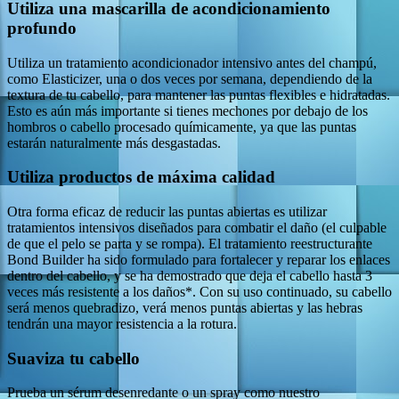
Utiliza una mascarilla de acondicionamiento
profundo
Utiliza un tratamiento acondicionador intensivo antes del champú,
como Elasticizer, una o dos veces por semana, dependiendo de la
textura de tu cabello, para mantener las puntas flexibles e hidratadas.
Esto es aún más importante si tienes mechones por debajo de los
hombros o cabello procesado químicamente, ya que las puntas
estarán naturalmente más desgastadas.
Utiliza productos de máxima calidad
Otra forma eficaz de reducir las puntas abiertas es utilizar
tratamientos intensivos diseñados para combatir el daño (el culpable
de que el pelo se parta y se rompa). El tratamiento reestructurante
Bond Builder ha sido formulado para fortalecer y reparar los enlaces
dentro del cabello, y se ha demostrado que deja el cabello hasta 3
veces más resistente a los daños*. Con su uso continuado, su cabello
será menos quebradizo, verá menos puntas abiertas y las hebras
tendrán una mayor resistencia a la rotura.
Suaviza tu cabello
Prueba un sérum desenredante o un spray como nuestro