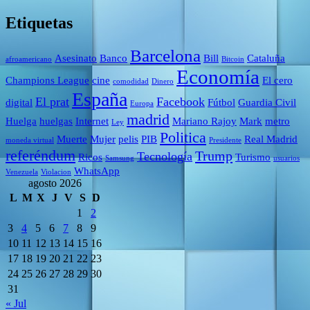
Etiquetas
Barcelona
Asesinato
Banco
Bill
Cataluña
afroamericano
Bitcoin
Economía
Champions League
cine
El cero
comodidad
Dinero
España
El prat
Facebook
digital
Fútbol
Guardia Civil
Europa
madrid
Huelga
huelgas
Internet
Mariano Rajoy
Mark
metro
Ley
Politica
Muerte
Mujer
pelis
PIB
Real Madrid
moneda virtual
Presidente
referéndum
Trump
Tecnología
Ricos
Turismo
Samsung
usuarios
WhatsApp
Venezuela
Violacion
agosto 2026
L
M
X
J
V
S
D
1
2
3
4
5
6
7
8
9
10
11
12
13
14
15
16
17
18
19
20
21
22
23
24
25
26
27
28
29
30
31
« Jul