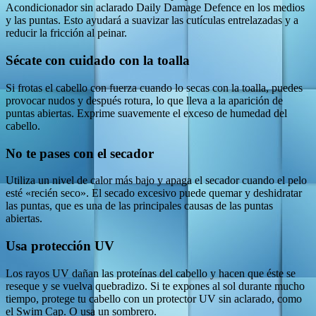
Acondicionador sin aclarado Daily Damage Defence en los medios
y las puntas. Esto ayudará a suavizar las cutículas entrelazadas y a
reducir la fricción al peinar.
Sécate con cuidado con la toalla
Si frotas el cabello con fuerza cuando lo secas con la toalla, puedes
provocar nudos y después rotura, lo que lleva a la aparición de
puntas abiertas. Exprime suavemente el exceso de humedad del
cabello.
No te pases con el secador
Utiliza un nivel de calor más bajo y apaga el secador cuando el pelo
esté «recién seco». El secado excesivo puede quemar y deshidratar
las puntas, que es una de las principales causas de las puntas
abiertas.
Usa protección UV
Los rayos UV dañan las proteínas del cabello y hacen que éste se
reseque y se vuelva quebradizo. Si te expones al sol durante mucho
tiempo, protege tu cabello con un protector UV sin aclarado, como
el Swim Cap. O usa un sombrero.