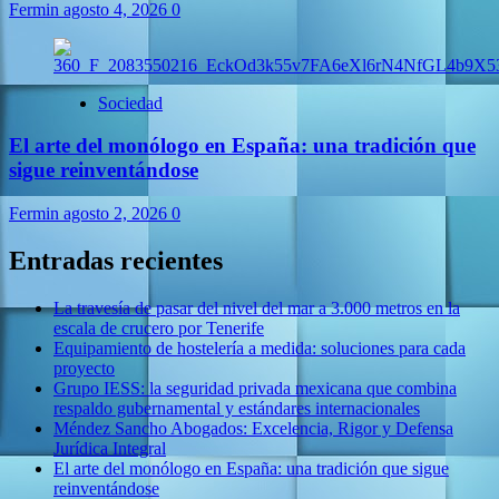
Fermin
agosto 4, 2026
0
Sociedad
El arte del monólogo en España: una tradición que
sigue reinventándose
Fermin
agosto 2, 2026
0
Entradas recientes
La travesía de pasar del nivel del mar a 3.000 metros en la
escala de crucero por Tenerife
Equipamiento de hostelería a medida: soluciones para cada
proyecto
Grupo IESS: la seguridad privada mexicana que combina
respaldo gubernamental y estándares internacionales
Méndez Sancho Abogados: Excelencia, Rigor y Defensa
Jurídica Integral
El arte del monólogo en España: una tradición que sigue
reinventándose