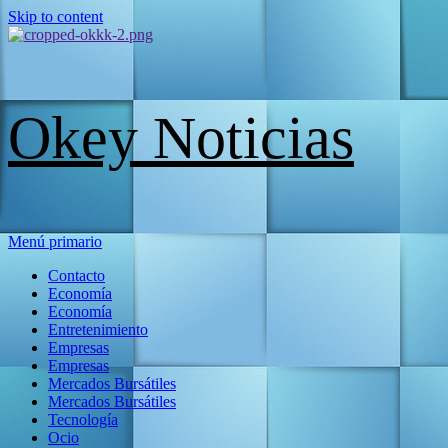
Skip to content
Okey Noticias
Menú primario
Contacto
Economía
Economía
Entretenimiento
Empresas
Empresas
Mercados Bursátiles
Mercados Bursátiles
Tecnología
Ocio