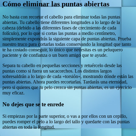
Cómo eliminar las puntas abiertas
No basta con recortar el cabello para eliminar todas las puntas
abiertas. Tu cabello tiene diferentes longitudes a lo largo de la
cabeza (debido a las diferentes fases de crecimiento de cada
folículo), por lo que si cortas las puntas a medio centímetro,
simplemente expondrás la siguiente capa de puntas abiertas. Prueba
nuestro truco para cortarlas todas conservando la longitud que tanto
te ha costado conseguir, lo único que necesitas es un peluquero
paciente y de confianza o un buen amigo que te ayude.
Separa tu cabello en pequeñas secciones y retuércelo desde las
puntas como si fuera un sacacorchos. Los distintos largos
sobresaldrán a lo largo de cada «torsión», mostrando dónde están las
puntas abiertas. Ahora puedes recortarlas. Tardarás una eternidad,
pero si quieres que tu pelo crezca sin puntas abiertas, es un ejercicio
muy eficaz.
No dejes que se te enrede
Si empiezas por la parte superior, o vas a por ellos con un cepillo,
puedes romper el pelo a lo largo del tallo y quedarte con las puntas
abiertas en toda la longitud.