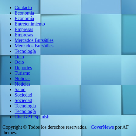
Contacto
Economía
Economía
Entretenimiento
Empresas
Empresas
Mercados Bursátiles
Mercados Bursátiles
Tecnología
Ocio
Ocio
Deportes
Turismo
Noticias
Noticias
Salud
Sociedad
Sociedad
Tecnología
Tecnología
ChatGPT Spanish
Copyright © Todos los derechos reservados.
|
CoverNews
por AF
themes.