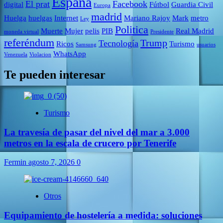
España
El prat
Facebook
digital
Fútbol
Guardia Civil
Europa
madrid
Huelga
huelgas
Internet
Mariano Rajoy
Mark
metro
Ley
Politica
Muerte
Mujer
pelis
PIB
Real Madrid
moneda virtual
Presidente
referéndum
Trump
Tecnología
Ricos
Turismo
Samsung
usuarios
WhatsApp
Venezuela
Violacion
Te pueden interesar
Turismo
La travesía de pasar del nivel del mar a 3.000
metros en la escala de crucero por Tenerife
Fermin
agosto 7, 2026
0
Otros
Equipamiento de hostelería a medida: soluciones