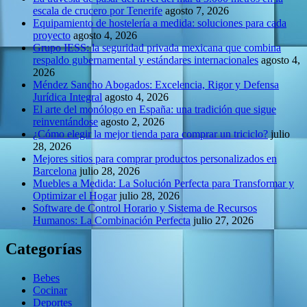
escala de crucero por Tenerife
agosto 7, 2026
Equipamiento de hostelería a medida: soluciones para cada
proyecto
agosto 4, 2026
Grupo IESS: la seguridad privada mexicana que combina
respaldo gubernamental y estándares internacionales
agosto 4,
2026
Méndez Sancho Abogados: Excelencia, Rigor y Defensa
Jurídica Integral
agosto 4, 2026
El arte del monólogo en España: una tradición que sigue
reinventándose
agosto 2, 2026
¿Cómo elegir la mejor tienda para comprar un triciclo?
julio
28, 2026
Mejores sitios para comprar productos personalizados en
Barcelona
julio 28, 2026
Muebles a Medida: La Solución Perfecta para Transformar y
Optimizar el Hogar
julio 28, 2026
Software de Control Horario y Sistema de Recursos
Humanos: La Combinación Perfecta
julio 27, 2026
Categorías
Bebes
Cocinar
Deportes