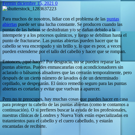
Fermin
diciembre 15, 2021
0
Para muchos de nosotros, lidiar con el problema de las
puntas
abiertas
puede ser una lucha constante. Se producen cuando las
puntas de las hebras se deshidratan y/o se dañan debido a la
intemperie y a los procesos químicos, y luego se debilitan hasta el
punto de fracturarse. Las puntas abiertas pueden hacer que tu
cabello se vea encrespado y sin brillo y, lo que es peor, a veces
pueden extenderse por el tallo del cabello y hacer que se rompan.
Entonces, ¿qué hacer? Por desgracia, no se pueden reparar las
puntas abiertas. Puedes enmascararlas con acondicionadores sin
aclarado o bálsamos alisadores que las cerrarán temporalmente, pero
después de un cierto número de lavados o de un determinado
cepillado, se despegarán. El único remedio seguro para las puntas
abiertas es cortarlas y evitar que vuelvan a aparecer.
Pero no te preocupes, hay muchas cosas que puedes hacer en casa
para proteger tu cabello de las puntas abiertas (como te contamos a
continuación). O si prefieres buscar la ayuda de los profesionales,
nuestras clínicas de Londres y Nueva York están especializadas en
tratamientos para el cabello y el cuero cabelludo, y estarán
encantadas de recibirte.