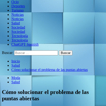
Ocio
Deportes
Turismo
Noticias
Noticias
Salud
Sociedad
Sociedad
Tecnología
Tecnología
ChatGPT Spanish
Buscar:
Inicio
Salud
Cómo solucionar el problema de las puntas abiertas
Moda
Salud
Cómo solucionar el problema de las
puntas abiertas