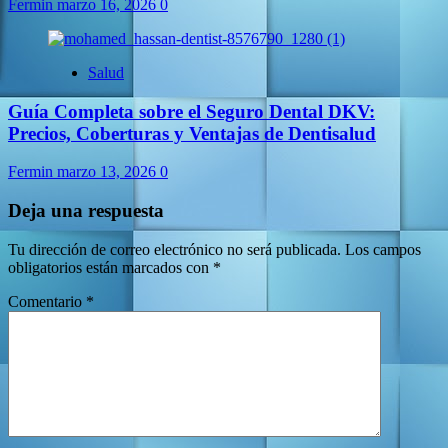
Fermin
marzo 16, 2026
0
Salud
Guía Completa sobre el Seguro Dental DKV:
Precios, Coberturas y Ventajas de Dentisalud
Fermin
marzo 13, 2026
0
Deja una respuesta
Tu dirección de correo electrónico no será publicada.
Los campos
obligatorios están marcados con
*
Comentario
*