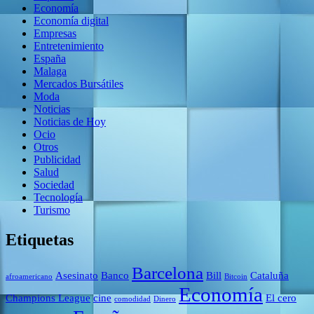
Economía
Economía digital
Empresas
Entretenimiento
España
Malaga
Mercados Bursátiles
Moda
Noticias
Noticias de Hoy
Ocio
Otros
Publicidad
Salud
Sociedad
Tecnología
Turismo
Etiquetas
Barcelona
Asesinato
Banco
Bill
Cataluña
afroamericano
Bitcoin
Economía
Champions League
cine
El cero
comodidad
Dinero