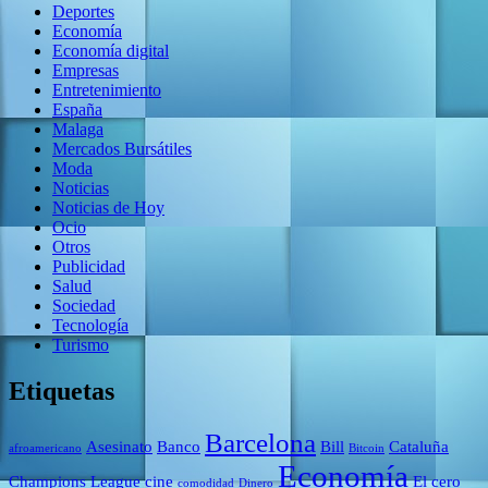
Deportes
Economía
Economía digital
Empresas
Entretenimiento
España
Malaga
Mercados Bursátiles
Moda
Noticias
Noticias de Hoy
Ocio
Otros
Publicidad
Salud
Sociedad
Tecnología
Turismo
Etiquetas
Barcelona
Asesinato
Banco
Bill
Cataluña
afroamericano
Bitcoin
Economía
Champions League
cine
El cero
comodidad
Dinero