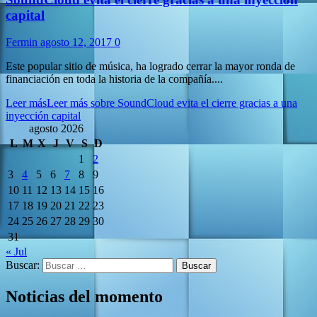
capital
Fermin
agosto 12, 2017
0
Este popular sitio de música, ha logrado cerrar la mayor ronda de
financiación en toda la historia de la compañía....
Leer más
Leer más sobre SoundCloud evita el cierre gracias a una
inyección capital
agosto 2026
L
M
X
J
V
S
D
1
2
3
4
5
6
7
8
9
10
11
12
13
14
15
16
17
18
19
20
21
22
23
24
25
26
27
28
29
30
31
« Jul
Buscar:
Noticias del momento