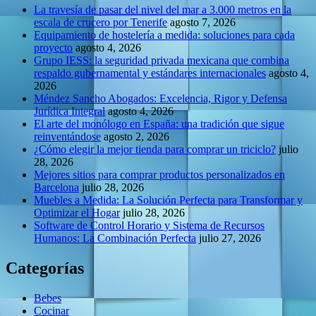
La travesía de pasar del nivel del mar a 3.000 metros en la
escala de crucero por Tenerife
agosto 7, 2026
Equipamiento de hostelería a medida: soluciones para cada
proyecto
agosto 4, 2026
Grupo IESS: la seguridad privada mexicana que combina
respaldo gubernamental y estándares internacionales
agosto 4,
2026
Méndez Sancho Abogados: Excelencia, Rigor y Defensa
Jurídica Integral
agosto 4, 2026
El arte del monólogo en España: una tradición que sigue
reinventándose
agosto 2, 2026
¿Cómo elegir la mejor tienda para comprar un triciclo?
julio
28, 2026
Mejores sitios para comprar productos personalizados en
Barcelona
julio 28, 2026
Muebles a Medida: La Solución Perfecta para Transformar y
Optimizar el Hogar
julio 28, 2026
Software de Control Horario y Sistema de Recursos
Humanos: La Combinación Perfecta
julio 27, 2026
Categorías
Bebes
Cocinar