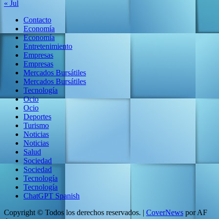
« Jul
Contacto
Economía
Economía
Entretenimiento
Empresas
Empresas
Mercados Bursátiles
Mercados Bursátiles
Tecnología
Ocio
Ocio
Deportes
Turismo
Noticias
Noticias
Salud
Sociedad
Sociedad
Tecnología
Tecnología
ChatGPT Spanish
Copyright © Todos los derechos reservados.
|
CoverNews
por AF