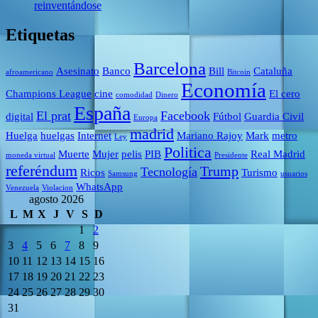
reinventándose
Etiquetas
Barcelona
Asesinato
Banco
Bill
Cataluña
afroamericano
Bitcoin
Economía
Champions League
cine
El cero
comodidad
Dinero
España
El prat
Facebook
digital
Fútbol
Guardia Civil
Europa
madrid
Huelga
huelgas
Internet
Mariano Rajoy
Mark
metro
Ley
Politica
Muerte
Mujer
pelis
PIB
Real Madrid
moneda virtual
Presidente
referéndum
Trump
Tecnología
Ricos
Turismo
Samsung
usuarios
WhatsApp
Venezuela
Violacion
agosto 2026
L
M
X
J
V
S
D
1
2
3
4
5
6
7
8
9
10
11
12
13
14
15
16
17
18
19
20
21
22
23
24
25
26
27
28
29
30
31