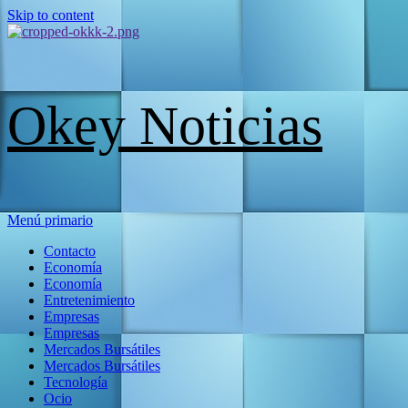
Skip to content
Okey Noticias
Menú primario
Contacto
Economía
Economía
Entretenimiento
Empresas
Empresas
Mercados Bursátiles
Mercados Bursátiles
Tecnología
Ocio