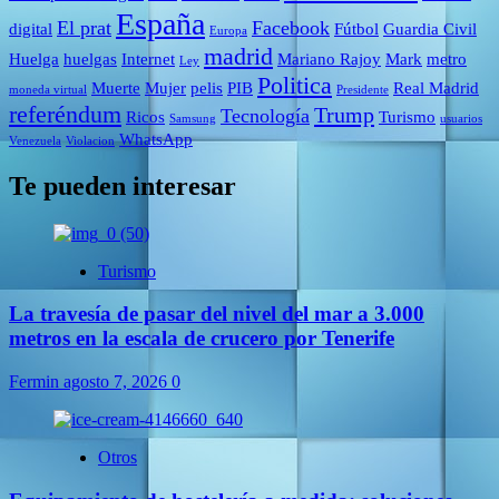
España
El prat
Facebook
digital
Fútbol
Guardia Civil
Europa
madrid
Huelga
huelgas
Internet
Mariano Rajoy
Mark
metro
Ley
Politica
Muerte
Mujer
pelis
PIB
Real Madrid
moneda virtual
Presidente
referéndum
Trump
Tecnología
Ricos
Turismo
Samsung
usuarios
WhatsApp
Venezuela
Violacion
Te pueden interesar
Turismo
La travesía de pasar del nivel del mar a 3.000
metros en la escala de crucero por Tenerife
Fermin
agosto 7, 2026
0
Otros