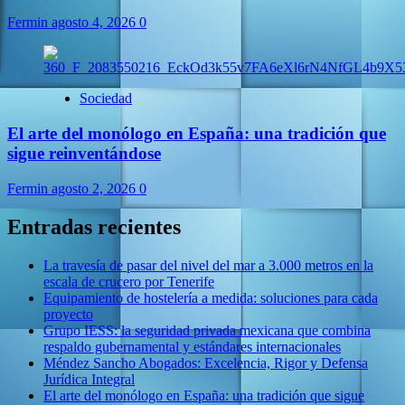
Fermin
agosto 4, 2026
0
Sociedad
El arte del monólogo en España: una tradición que
sigue reinventándose
Fermin
agosto 2, 2026
0
Entradas recientes
La travesía de pasar del nivel del mar a 3.000 metros en la
escala de crucero por Tenerife
Equipamiento de hostelería a medida: soluciones para cada
proyecto
Grupo IESS: la seguridad privada mexicana que combina
respaldo gubernamental y estándares internacionales
Méndez Sancho Abogados: Excelencia, Rigor y Defensa
Jurídica Integral
El arte del monólogo en España: una tradición que sigue