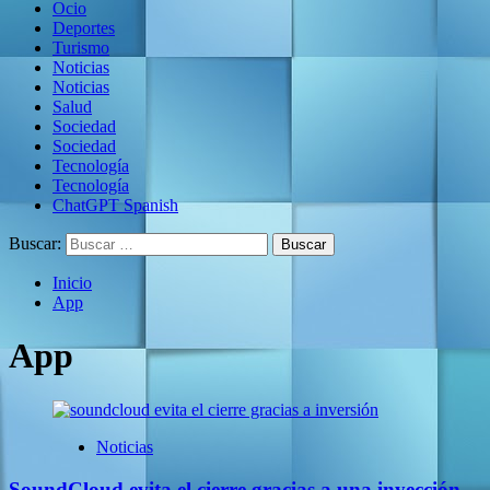
Ocio
Deportes
Turismo
Noticias
Noticias
Salud
Sociedad
Sociedad
Tecnología
Tecnología
ChatGPT Spanish
Buscar:
Inicio
App
App
Noticias
SoundCloud evita el cierre gracias a una inyección