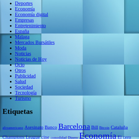
Deportes
Economía
Economía digital
Empresas
Entretenimiento
España
Malaga
Mercados Bursátiles
Moda
Noticias
Noticias de Hoy
Ocio
Otros
Publicidad
Salud
Sociedad
Tecnología
Turismo
Etiquetas
Barcelona
Asesinato
Banco
Bill
Cataluña
afroamericano
Bitcoin
Economía
Champions League
cine
El cero
comodidad
Dinero