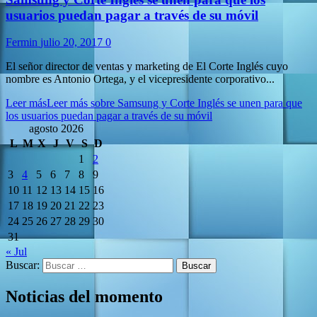
usuarios puedan pagar a través de su móvil
Fermin
julio 20, 2017
0
El señor director de ventas y marketing de El Corte Inglés cuyo
nombre es Antonio Ortega, y el vicepresidente corporativo...
Leer más
Leer más sobre Samsung y Corte Inglés se unen para que
los usuarios puedan pagar a través de su móvil
agosto 2026
L
M
X
J
V
S
D
1
2
3
4
5
6
7
8
9
10
11
12
13
14
15
16
17
18
19
20
21
22
23
24
25
26
27
28
29
30
31
« Jul
Buscar:
Noticias del momento