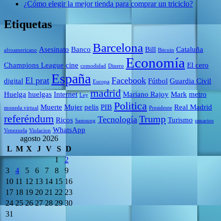
¿Cómo elegir la mejor tienda para comprar un triciclo?
Etiquetas
Barcelona
Asesinato
Banco
Bill
Cataluña
afroamericano
Bitcoin
Economía
Champions League
cine
El cero
comodidad
Dinero
España
El prat
Facebook
digital
Fútbol
Guardia Civil
Europa
madrid
Huelga
huelgas
Internet
Mariano Rajoy
Mark
metro
Ley
Politica
Muerte
Mujer
pelis
PIB
Real Madrid
moneda virtual
Presidente
referéndum
Trump
Tecnología
Ricos
Turismo
Samsung
usuarios
WhatsApp
Venezuela
Violacion
agosto 2026
L
M
X
J
V
S
D
1
2
3
4
5
6
7
8
9
10
11
12
13
14
15
16
17
18
19
20
21
22
23
24
25
26
27
28
29
30
31