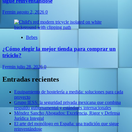
sigue reinventándose
Fermin
agosto 2, 2026
0
Bebes
¿Cómo elegir la mejor tienda para comprar un
triciclo?
Fermin
julio 28, 2026
0
Entradas recientes
Equipamiento de hostelería a medida: soluciones para cada
proyecto
Grupo IESS: la seguridad privada mexicana que combina
respaldo gubernamental y estándares internacionales
Méndez Sancho Abogados: Excelencia, Rigor y Defensa
Jurídica Integral
El arte del monólogo en España: una tradición que sigue
reinventándose