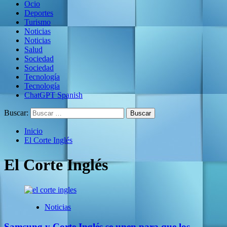
Ocio
Deportes
Turismo
Noticias
Noticias
Salud
Sociedad
Sociedad
Tecnología
Tecnología
ChatGPT Spanish
Buscar:
Inicio
El Corte Inglés
El Corte Inglés
Noticias
Samsung y Corte Inglés se unen para que los