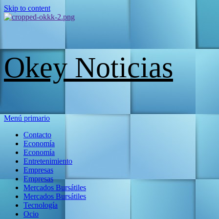
Skip to content
Okey Noticias
Menú primario
Contacto
Economía
Economía
Entretenimiento
Empresas
Empresas
Mercados Bursátiles
Mercados Bursátiles
Tecnología
Ocio