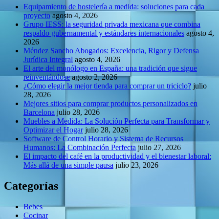
Equipamiento de hostelería a medida: soluciones para cada
proyecto
agosto 4, 2026
Grupo IESS: la seguridad privada mexicana que combina
respaldo gubernamental y estándares internacionales
agosto 4,
2026
Méndez Sancho Abogados: Excelencia, Rigor y Defensa
Jurídica Integral
agosto 4, 2026
El arte del monólogo en España: una tradición que sigue
reinventándose
agosto 2, 2026
¿Cómo elegir la mejor tienda para comprar un triciclo?
julio
28, 2026
Mejores sitios para comprar productos personalizados en
Barcelona
julio 28, 2026
Muebles a Medida: La Solución Perfecta para Transformar y
Optimizar el Hogar
julio 28, 2026
Software de Control Horario y Sistema de Recursos
Humanos: La Combinación Perfecta
julio 27, 2026
El impacto del café en la productividad y el bienestar laboral:
Más allá de una simple pausa
julio 23, 2026
Categorías
Bebes
Cocinar