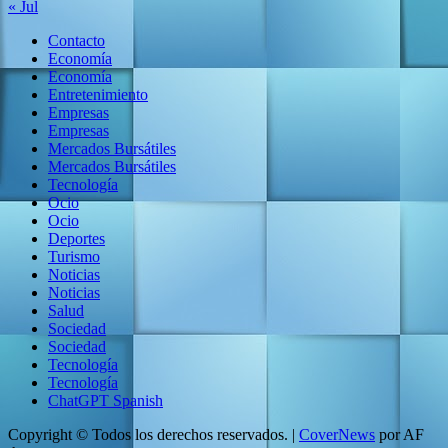
« Jul
Contacto
Economía
Economía
Entretenimiento
Empresas
Empresas
Mercados Bursátiles
Mercados Bursátiles
Tecnología
Ocio
Ocio
Deportes
Turismo
Noticias
Noticias
Salud
Sociedad
Sociedad
Tecnología
Tecnología
ChatGPT Spanish
Copyright © Todos los derechos reservados.
|
CoverNews
por AF