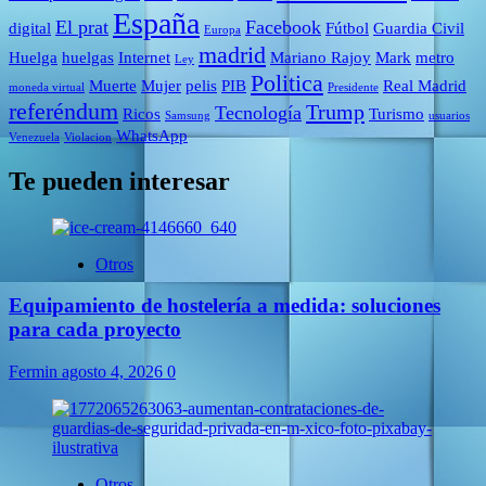
España
El prat
Facebook
digital
Fútbol
Guardia Civil
Europa
madrid
Huelga
huelgas
Internet
Mariano Rajoy
Mark
metro
Ley
Politica
Muerte
Mujer
pelis
PIB
Real Madrid
moneda virtual
Presidente
referéndum
Trump
Tecnología
Ricos
Turismo
Samsung
usuarios
WhatsApp
Venezuela
Violacion
Te pueden interesar
Otros
Equipamiento de hostelería a medida: soluciones
para cada proyecto
Fermin
agosto 4, 2026
0
Otros