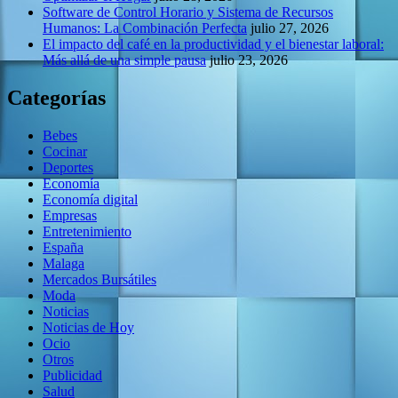
Software de Control Horario y Sistema de Recursos
Humanos: La Combinación Perfecta
julio 27, 2026
El impacto del café en la productividad y el bienestar laboral:
Más allá de una simple pausa
julio 23, 2026
Categorías
Bebes
Cocinar
Deportes
Economía
Economía digital
Empresas
Entretenimiento
España
Malaga
Mercados Bursátiles
Moda
Noticias
Noticias de Hoy
Ocio
Otros
Publicidad
Salud