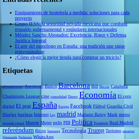
Equipamiento de hostelería a medida: soluciones para cada
proyecto
Grupo IESS: la seguridad privada mexicana que combina
respaldo gubernamental y estándares internacionales
Méndez Sancho Abogados: Excelencia, Rigor y Defensa
Jurídica Integral
El arte del monólogo en España: una tradición que sigue
reinventándose
¿Cómo elegir la mejor tienda para comprar un triciclo?
Etiquetas
Barcelona
Asesinato
Banco
Bill
Cataluña
afroamericano
Bitcoin
Economía
Champions League
cine
El cero
comodidad
Dinero
España
El prat
Facebook
digital
Fútbol
Guardia Civil
Europa
madrid
Huelga
huelgas
Internet
Mariano Rajoy
Mark
metro
Ley
Politica
Muerte
Mujer
pelis
PIB
Real Madrid
moneda virtual
Presidente
referéndum
Trump
Tecnología
Ricos
Turismo
Samsung
usuarios
WhatsApp
Venezuela
Violacion