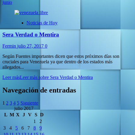
junio
Noticias de Hoy
Sera Verdad o Mentira
Fermin
julio 27, 2017
0
Según Fuentes importantes dicen que estos próximos días son
cruciales para Venezuela ya que dentro de los estados más
allegados...
Leer más
Leer más sobre Sera Verdad o Mentira
Navegación de entradas
1
2
3
4
5
Siguiente
julio 2017
L
M
X
J
V
S
D
1
2
3
4
5
6
7
8
9
10
11
12
13
14
15
16