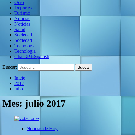
Ocio
Deportes
Turismo
Noticias
Noticias
Salud
Sociedad
Sociedad
Tecnología
Tecnología
ChatGPT Spanish
Buscar:
Inicio
2017
julio
Mes:
julio 2017
Noticias de Hoy