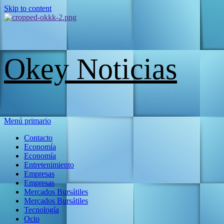
Skip to content
Okey Noticias
Menú primario
Contacto
Economía
Economía
Entretenimiento
Empresas
Empresas
Mercados Bursátiles
Mercados Bursátiles
Tecnología
Ocio