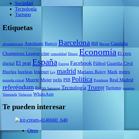
Sociedad
Tecnología
Turismo
Etiquetas
Barcelona
Asesinato
Banco
Bill
Cataluña
afroamericano
Bitcoin
Economía
Champions League
cine
El cero
comodidad
Dinero
España
El prat
Facebook
digital
Fútbol
Guardia Civil
Europa
madrid
Huelga
huelgas
Internet
Mariano Rajoy
Mark
metro
Ley
Politica
Muerte
Mujer
pelis
PIB
Real Madrid
moneda virtual
Presidente
referéndum
Trump
Tecnología
Ricos
Turismo
Samsung
usuarios
WhatsApp
Venezuela
Violacion
Te pueden interesar
Otros