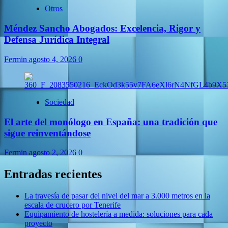
Otros
Méndez Sancho Abogados: Excelencia, Rigor y
Defensa Jurídica Integral
Fermin
agosto 4, 2026
0
Sociedad
El arte del monólogo en España: una tradición que
sigue reinventándose
Fermin
agosto 2, 2026
0
Entradas recientes
La travesía de pasar del nivel del mar a 3.000 metros en la
escala de crucero por Tenerife
Equipamiento de hostelería a medida: soluciones para cada
proyecto