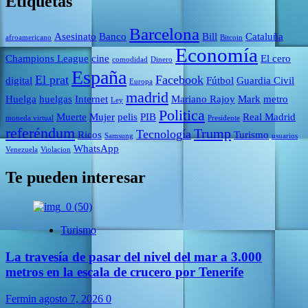
Etiquetas
Barcelona
Asesinato
Banco
Bill
Cataluña
afroamericano
Bitcoin
Economía
Champions League
cine
El cero
comodidad
Dinero
España
El prat
Facebook
digital
Fútbol
Guardia Civil
Europa
madrid
Huelga
huelgas
Internet
Mariano Rajoy
Mark
metro
Ley
Politica
Muerte
Mujer
pelis
PIB
Real Madrid
moneda virtual
Presidente
referéndum
Trump
Tecnología
Ricos
Turismo
Samsung
usuarios
WhatsApp
Venezuela
Violacion
Te pueden interesar
Turismo
La travesía de pasar del nivel del mar a 3.000
metros en la escala de crucero por Tenerife
Fermin
agosto 7, 2026
0