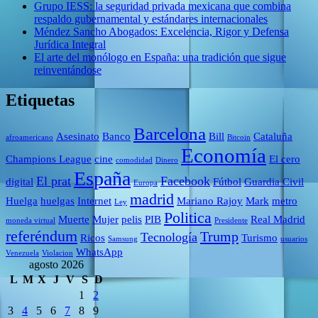
Grupo IESS: la seguridad privada mexicana que combina
respaldo gubernamental y estándares internacionales
Méndez Sancho Abogados: Excelencia, Rigor y Defensa
Jurídica Integral
El arte del monólogo en España: una tradición que sigue
reinventándose
Etiquetas
Barcelona
Asesinato
Banco
Bill
Cataluña
afroamericano
Bitcoin
Economía
Champions League
cine
El cero
comodidad
Dinero
España
El prat
Facebook
digital
Fútbol
Guardia Civil
Europa
madrid
Huelga
huelgas
Internet
Mariano Rajoy
Mark
metro
Ley
Politica
Muerte
Mujer
pelis
PIB
Real Madrid
moneda virtual
Presidente
referéndum
Trump
Tecnología
Ricos
Turismo
Samsung
usuarios
WhatsApp
Venezuela
Violacion
agosto 2026
L
M
X
J
V
S
D
1
2
3
4
5
6
7
8
9