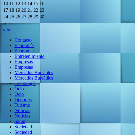
10
11
12
13
14
15
16
17
18
19
20
21
22
23
24
25
26
27
28
29
30
31
« Jul
Contacto
Economía
Economía
Entretenimiento
Empresas
Empresas
Mercados Bursátiles
Mercados Bursátiles
Tecnología
Ocio
Ocio
Deportes
Turismo
Noticias
Noticias
Salud
Sociedad
Sociedad