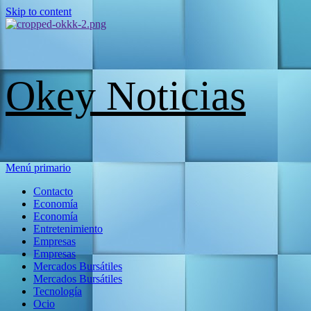
Skip to content
Okey Noticias
Menú primario
Contacto
Economía
Economía
Entretenimiento
Empresas
Empresas
Mercados Bursátiles
Mercados Bursátiles
Tecnología
Ocio