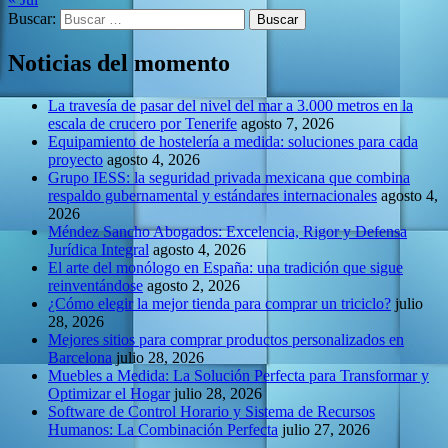
Buscar:
Noticias del momento
La travesía de pasar del nivel del mar a 3.000 metros en la
escala de crucero por Tenerife
agosto 7, 2026
Equipamiento de hostelería a medida: soluciones para cada
proyecto
agosto 4, 2026
Grupo IESS: la seguridad privada mexicana que combina
respaldo gubernamental y estándares internacionales
agosto 4,
2026
Méndez Sancho Abogados: Excelencia, Rigor y Defensa
Jurídica Integral
agosto 4, 2026
El arte del monólogo en España: una tradición que sigue
reinventándose
agosto 2, 2026
¿Cómo elegir la mejor tienda para comprar un triciclo?
julio
28, 2026
Mejores sitios para comprar productos personalizados en
Barcelona
julio 28, 2026
Muebles a Medida: La Solución Perfecta para Transformar y
Optimizar el Hogar
julio 28, 2026
Software de Control Horario y Sistema de Recursos
Humanos: La Combinación Perfecta
julio 27, 2026