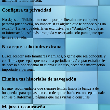
manipular tu información.
Configura tu privacidad
No dejes en “Pública” tu cuenta porque literalmente cualquier
persona puede verla, no importa si es alguien que te conoce o es un
extraño. Tienes que dejarla en exclusiva para “Amigos” ya que así
tu información está más protegida y reservada solo para gente que
tienes agregada.
No aceptes solicitudes extrañas
Busca aceptar solo familiares y amigos, o gente que sea conocida y
confiable, que sepas que no van a perjudicarte. Aceptar extraños les
da acceso a poder dañar tu cuenta e incluso, acceder a información
importarte y personal.
Elimina tus historiales de navegación
Es muy recomendable que siempre tengas limpia la bandeja de
búsquedas para que así, en caso de que te hackeen, no sepan cuáles
son las plataformas y páginas que más visitas o consultas.
Mejora tu contraseña