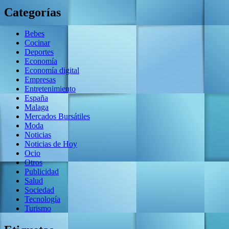
Categorías
Bebes
Cocinar
Deportes
Economía
Economía digital
Empresas
Entretenimiento
España
Malaga
Mercados Bursátiles
Moda
Noticias
Noticias de Hoy
Ocio
Otros
Publicidad
Salud
Sociedad
Tecnología
Turismo