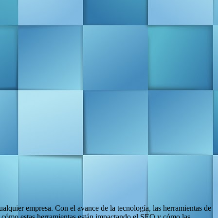
ualquier empresa. Con el avance de la tecnología, las herramientas de
emos cómo estas herramientas están impactando el SEO y cómo las