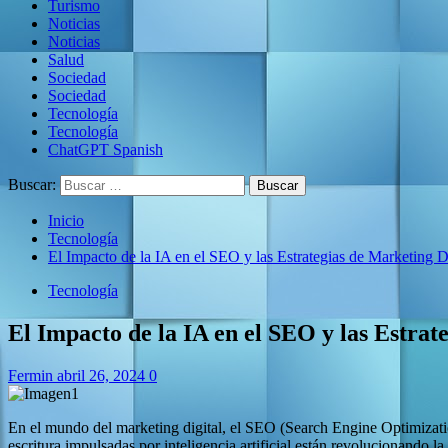
Turismo
Noticias
Noticias
Salud
Sociedad
Sociedad
Tecnología
Tecnología
ChatGPT Spanish
Buscar:
Inicio
Tecnología
El Impacto de la IA en el SEO y las Estrategias de Marketing D
Tecnología
El Impacto de la IA en el SEO y las Estrat
Fermin
abril 26, 2024
0
En el mundo del marketing digital, el SEO (Search Engine Optimization
escritura impulsadas por inteligencia artificial están revolucionando