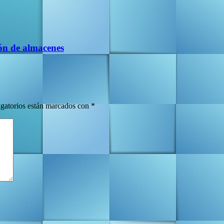
ión de almacenes
gatorios están marcados con
*