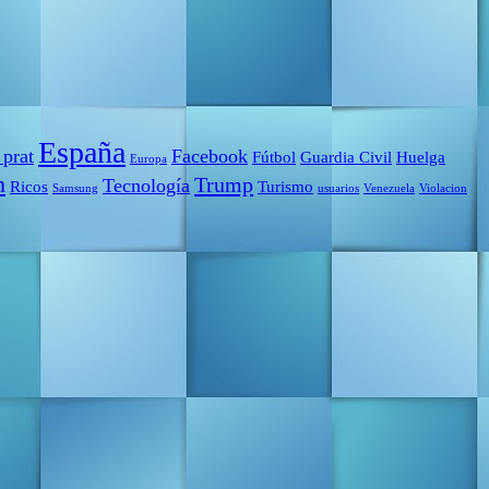
España
 prat
Facebook
Fútbol
Guardia Civil
Huelga
Europa
m
Trump
Tecnología
Ricos
Turismo
Samsung
usuarios
Venezuela
Violacion