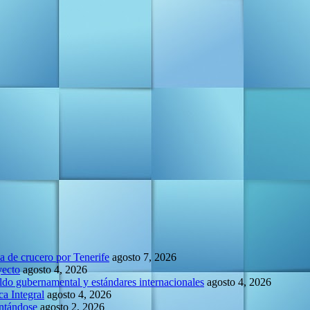
la de crucero por Tenerife
agosto 7, 2026
yecto
agosto 4, 2026
do gubernamental y estándares internacionales
agosto 4, 2026
a Integral
agosto 4, 2026
entándose
agosto 2, 2026