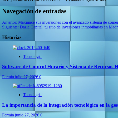
Navegación de entradas
Anterior:
Maximice sus inversiones con el avanzado sistema de come
Siguiente:
Dazia Capital, tu sitio de inversiones inmobiliarias en Madr
Historias
Tecnología
Software de Control Horario y Sistema de Recursos
Fermin
julio 27, 2026
0
Tecnología
La importancia de la integración tecnológica en la g
Fermin
junio 27, 2026
0