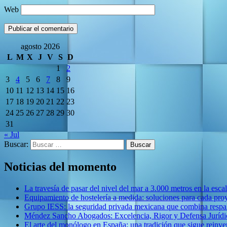
Web
agosto 2026
L
M
X
J
V
S
D
1
2
3
4
5
6
7
8
9
10
11
12
13
14
15
16
17
18
19
20
21
22
23
24
25
26
27
28
29
30
31
« Jul
Buscar:
Noticias del momento
La travesía de pasar del nivel del mar a 3.000 metros en la esca
Equipamiento de hostelería a medida: soluciones para cada pro
Grupo IESS: la seguridad privada mexicana que combina respal
Méndez Sancho Abogados: Excelencia, Rigor y Defensa Jurídic
El arte del monólogo en España: una tradición que sigue reinv