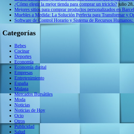
¿Cómo elegir la mejor tienda para comprar un triciclo?
julio 28
Mejores sitios para comprar productos personalizados en Barce
Muebles a Medida: La Solución Perfecta para Transformar y O
Software de Control Horario y Sistema de Recursos Humanos:
Categorías
Bebes
Cocinar
Deportes
Economía
Economía digital
Empresas
Entretenimiento
España
Malaga
Mercados Bursátiles
Moda
Noticias
Noticias de Hoy
Ocio
Otros
Publicidad
Salud