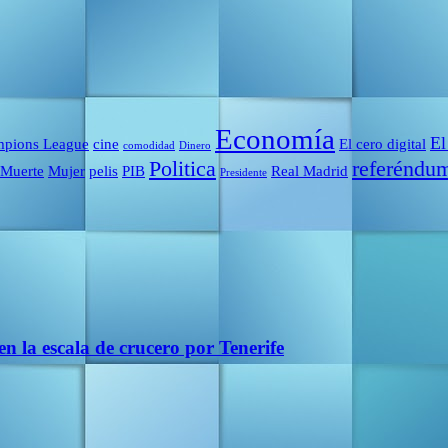
Economía
El
pions League
cine
El cero digital
comodidad
Dinero
Politica
referéndu
Muerte
Mujer
pelis
PIB
Real Madrid
Presidente
en la escala de crucero por Tenerife