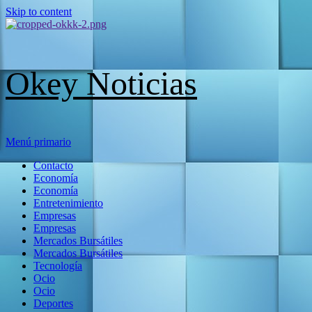
Skip to content
Okey Noticias
Menú primario
Contacto
Economía
Economía
Entretenimiento
Empresas
Empresas
Mercados Bursátiles
Mercados Bursátiles
Tecnología
Ocio
Ocio
Deportes