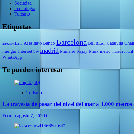
Sociedad
Tecnología
Turismo
Etiquetas
Barcelona
Asesinato
Banco
Bill
Cataluña
Cham
afroamericano
Bitcoin
madrid
huelgas
Internet
Mariano Rajoy
Mark
metro
Ley
moneda virtual
WhatsApp
Te pueden interesar
Turismo
La travesía de pasar del nivel del mar a 3.000 metros 
Fermin
agosto 7, 2026
0