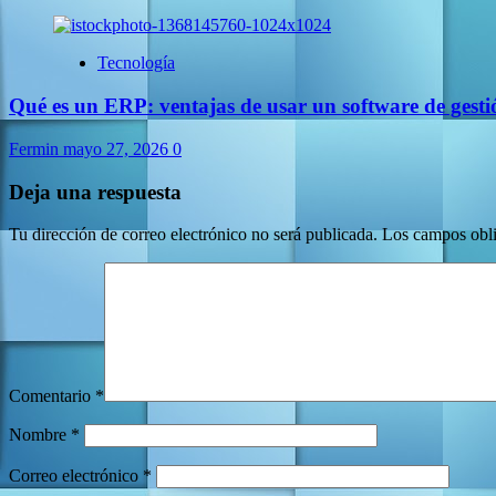
Tecnología
Qué es un ERP: ventajas de usar un software de gest
Fermin
mayo 27, 2026
0
Deja una respuesta
Tu dirección de correo electrónico no será publicada.
Los campos obli
Comentario
*
Nombre
*
Correo electrónico
*