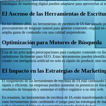
estrategias de marketing digital pueden adaptarse para aprovechar al
El Ascenso de las Herramientas de Escritu
En los últimos años, las herramientas de escritura de IA han ganado p
procesamiento de lenguaje natural para generar contenido original en 
amplia gama de contenido con una calidad sorprendente.
Optimización para Motores de Búsqueda
Una de las principales preocupaciones para cualquier contenido en lín
optimizarse fácilmente para SEO. Estas herramientas pueden identificar
creado con inteligencia artificial no solo es rápido de producir, sino
El Impacto en las Estrategias de Marketing
El surgimiento de las herramientas de escritura de IA está cambiando 
rápida y eficiente, las empresas pueden aumentar su presencia en lín
resultados de búsqueda y aumentar el tráfico orgánico a su sitio web.
En resumen, las herramientas de escritura de IA están transformando l
estas herramientas están cambiando el juego para las estrategias de mar
web y alcanzar el éxito en el competitivo mundo digital de hoy.