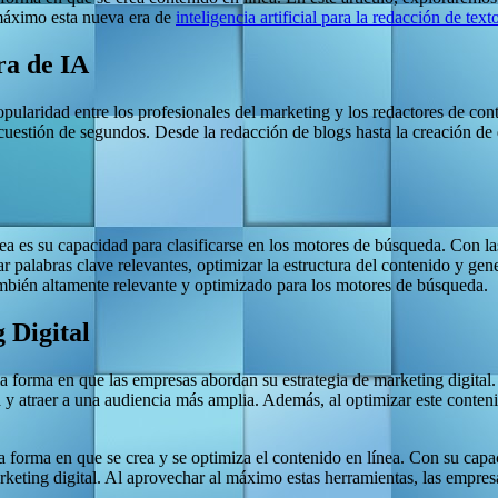
 máximo esta nueva era de
inteligencia artificial para la redacción de text
ra de IA
opularidad entre los profesionales del marketing y los redactores de con
cuestión de segundos. Desde la redacción de blogs hasta la creación de
ea es su capacidad para clasificarse en los motores de búsqueda. Con l
 palabras clave relevantes, optimizar la estructura del contenido y gen
 también altamente relevante y optimizado para los motores de búsqueda.
 Digital
la forma en que las empresas abordan su estrategia de marketing digital
ea y atraer a una audiencia más amplia. Además, al optimizar este cont
a forma en que se crea y se optimiza el contenido en línea. Con su cap
keting digital. Al aprovechar al máximo estas herramientas, las empresas