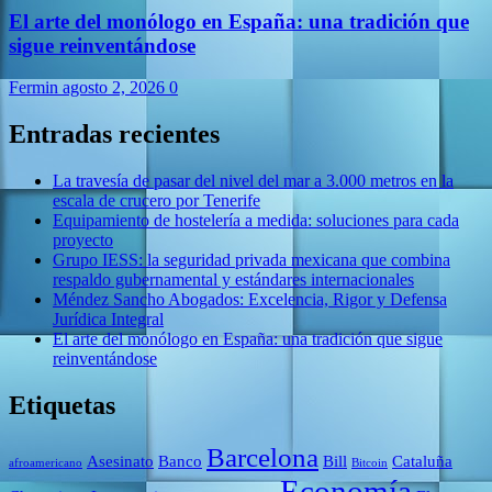
El arte del monólogo en España: una tradición que
sigue reinventándose
Fermin
agosto 2, 2026
0
Entradas recientes
La travesía de pasar del nivel del mar a 3.000 metros en la
escala de crucero por Tenerife
Equipamiento de hostelería a medida: soluciones para cada
proyecto
Grupo IESS: la seguridad privada mexicana que combina
respaldo gubernamental y estándares internacionales
Méndez Sancho Abogados: Excelencia, Rigor y Defensa
Jurídica Integral
El arte del monólogo en España: una tradición que sigue
reinventándose
Etiquetas
Barcelona
Asesinato
Banco
Bill
Cataluña
afroamericano
Bitcoin
Economía