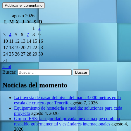
agosto 2026
L
M
X
J
V
S
D
1
2
3
4
5
6
7
8
9
10
11
12
13
14
15
16
17
18
19
20
21
22
23
24
25
26
27
28
29
30
31
« Jul
Buscar:
Noticias del momento
La travesía de pasar del nivel del mar a 3.000 metros en la
escala de crucero por Tenerife
agosto 7, 2026
Equipamiento de hostelería a medida: soluciones para cada
proyecto
agosto 4, 2026
Grupo IESS: la seguridad privada mexicana que combina
respaldo gubernamental y estándares internacionales
agosto 4,
2026