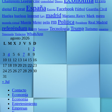
Champions League
cine
El cero
comodidad
Dinero
España
El prat
Facebook
digital
Fútbol
Guardia Civil
Europa
madrid
Huelga
huelgas
Internet
Mariano Rajoy
Mark
metro
Ley
Politica
Muerte
Mujer
pelis
PIB
Real Madrid
moneda virtual
Presidente
referéndum
Trump
Tecnología
Ricos
Turismo
Samsung
usuarios
WhatsApp
Venezuela
Violacion
agosto 2026
L
M
X
J
V
S
D
1
2
3
4
5
6
7
8
9
10
11
12
13
14
15
16
17
18
19
20
21
22
23
24
25
26
27
28
29
30
31
« Jul
Contacto
Economía
Economía
Entretenimiento
Empresas