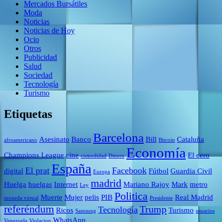
Mercados Bursátiles
Moda
Noticias
Noticias de Hoy
Ocio
Otros
Publicidad
Salud
Sociedad
Tecnología
Turismo
Etiquetas
Barcelona
Asesinato
Banco
Bill
Cataluña
afroamericano
Bitcoin
Economía
Champions League
cine
El cero
comodidad
Dinero
España
El prat
Facebook
digital
Fútbol
Guardia Civil
Europa
madrid
Huelga
huelgas
Internet
Mariano Rajoy
Mark
metro
Ley
Politica
Muerte
Mujer
pelis
PIB
Real Madrid
moneda virtual
Presidente
referéndum
Trump
Tecnología
Ricos
Turismo
Samsung
usuarios
WhatsApp
Venezuela
Violacion