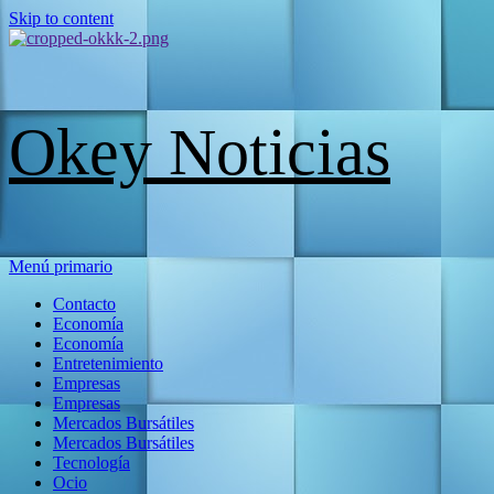
Skip to content
Okey Noticias
Menú primario
Contacto
Economía
Economía
Entretenimiento
Empresas
Empresas
Mercados Bursátiles
Mercados Bursátiles
Tecnología
Ocio