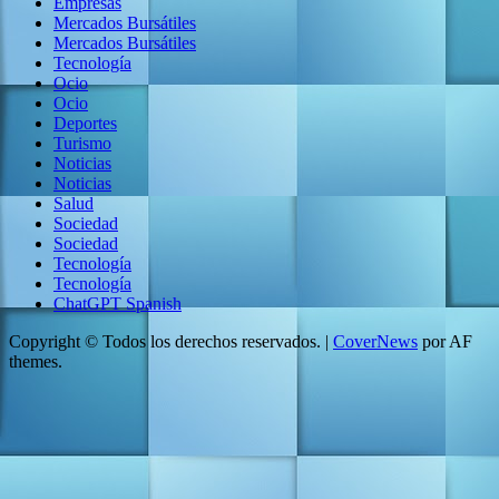
Empresas
Mercados Bursátiles
Mercados Bursátiles
Tecnología
Ocio
Ocio
Deportes
Turismo
Noticias
Noticias
Salud
Sociedad
Sociedad
Tecnología
Tecnología
ChatGPT Spanish
Copyright © Todos los derechos reservados.
|
CoverNews
por AF
themes.