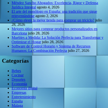
Méndez Sancho Abogados: Excelencia, Rigor y Defensa
Jurídica Integral
agosto 4, 2026
El arte del monólogo en España: una tradición que sigue
reinventándose
agosto 2, 2026
¿Cómo elegir la mejor tienda para comprar un triciclo?
julio
28, 2026
Mejores sitios para comprar productos personalizados en
Barcelona
julio 28, 2026
Muebles a Medida: La Solución Perfecta para Transformar y
Optimizar el Hogar
julio 28, 2026
Software de Control Horario y Sistema de Recursos
Humanos: La Combinación Perfecta
julio 27, 2026
Categorías
Bebes
Cocinar
Deportes
Economía
Economía digital
Empresas
Entretenimiento
España
Malaga