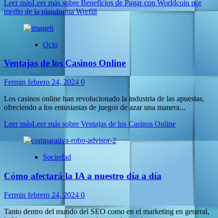
Leer más
Leer más sobre Beneficios de Pagar con Worldcoin por
medio de la plataforma Wrefill
Ocio
Ventajas de los Casinos Online
Fermin
febrero 24, 2024
0
Los casinos online han revolucionado la industria de las apuestas,
ofreciendo a los entusiastas de juegos de azar una manera...
Leer más
Leer más sobre Ventajas de los Casinos Online
Sociedad
Cómo afectará la IA a nuestro día a día
Fermin
febrero 24, 2024
0
Tanto dentro del mundo del SEO como en el marketing en general,