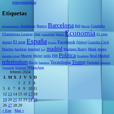
reinventándose
Etiquetas
Barcelona
Asesinato
Banco
Bill
Cataluña
afroamericano
Bitcoin
Economía
Champions League
cine
El cero
comodidad
Dinero
España
El prat
Facebook
digital
Fútbol
Guardia Civil
Europa
madrid
Huelga
huelgas
Internet
Mariano Rajoy
Mark
metro
Ley
Politica
Muerte
Mujer
pelis
PIB
Real Madrid
moneda virtual
Presidente
referéndum
Trump
Tecnología
Ricos
Turismo
Samsung
usuarios
WhatsApp
Venezuela
Violacion
febrero 2024
L
M
X
J
V
S
D
1
2
3
4
5
6
7
8
9
10
11
12
13
14
15
16
17
18
19
20
21
22
23
24
25
26
27
28
29
« Ene
Mar »