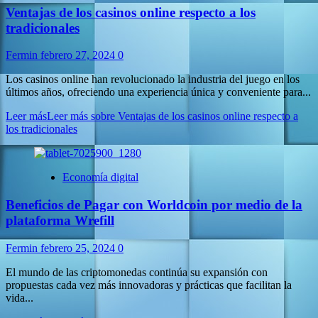
Ventajas de los casinos online respecto a los
tradicionales
Fermin
febrero 27, 2024
0
Los casinos online han revolucionado la industria del juego en los
últimos años, ofreciendo una experiencia única y conveniente para...
Leer más
Leer más sobre Ventajas de los casinos online respecto a
los tradicionales
Economía digital
Beneficios de Pagar con Worldcoin por medio de la
plataforma Wrefill
Fermin
febrero 25, 2024
0
El mundo de las criptomonedas continúa su expansión con
propuestas cada vez más innovadoras y prácticas que facilitan la
vida...