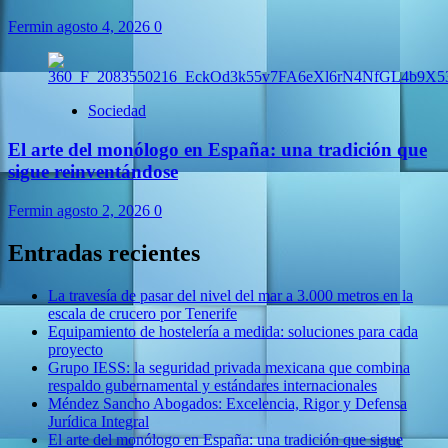
Fermin
agosto 4, 2026
0
Sociedad
El arte del monólogo en España: una tradición que
sigue reinventándose
Fermin
agosto 2, 2026
0
Entradas recientes
La travesía de pasar del nivel del mar a 3.000 metros en la
escala de crucero por Tenerife
Equipamiento de hostelería a medida: soluciones para cada
proyecto
Grupo IESS: la seguridad privada mexicana que combina
respaldo gubernamental y estándares internacionales
Méndez Sancho Abogados: Excelencia, Rigor y Defensa
Jurídica Integral
El arte del monólogo en España: una tradición que sigue