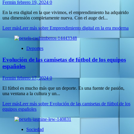
Fermin
febrero 19, 2024
0
En la era digital en la que vivimos, el emprendimiento ha adquirido
una dimensión completamente nueva. Con el auge del...
Leer más
Leer más sobre Emprendimiento digital en la era moderna
Deportes
Evolución de las camisetas de fútbol de los equipos
españoles
Fermin
febrero 17, 2024
0
El fútbol es mucho más que un deporte. Es una fuente de pasión,
una ventana a la cultura y un...
Leer más
Leer más sobre Evolución de las camisetas de fútbol de los
equipos españoles
Sociedad