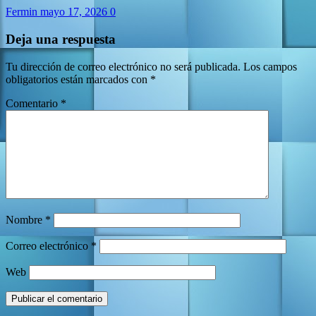
Fermin
mayo 17, 2026
0
Deja una respuesta
Tu dirección de correo electrónico no será publicada.
Los campos
obligatorios están marcados con
*
Comentario
*
Nombre
*
Correo electrónico
*
Web