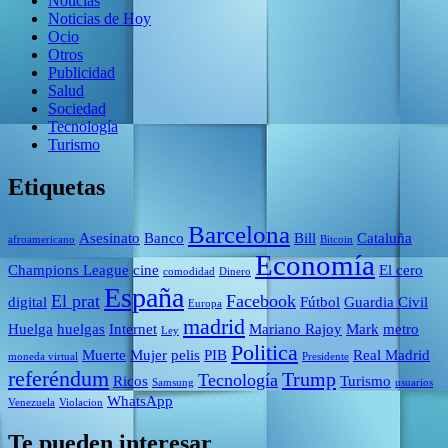
Noticias
Noticias de Hoy
Ocio
Otros
Publicidad
Salud
Sociedad
Tecnología
Turismo
Etiquetas
Barcelona
Asesinato
Banco
Bill
Cataluña
afroamericano
Bitcoin
Economía
Champions League
cine
El cero
comodidad
Dinero
España
El prat
Facebook
digital
Fútbol
Guardia Civil
Europa
madrid
Huelga
huelgas
Internet
Mariano Rajoy
Mark
metro
Ley
Politica
Muerte
Mujer
pelis
PIB
Real Madrid
moneda virtual
Presidente
referéndum
Trump
Tecnología
Ricos
Turismo
Samsung
usuarios
WhatsApp
Venezuela
Violacion
Te pueden interesar