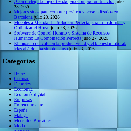
¿Cómo elegir la mejor tienda para comprar un triciclo?
julio
28, 2026
Mejores sitios para comprar productos personalizados en
Barcelona
julio 28, 2026
Muebles a Medida: La Solución Perfecta para Transformar y
Optimizar el Hogar
julio 28, 2026
Software de Control Horario y Sistema de Recursos
Humanos: La Combinación Perfecta
julio 27, 2026
El impacto del café en la productividad y el bienestar laboral:
Más allá de una simple pausa
julio 23, 2026
Categorías
Bebes
Cocinar
Deportes
Economía
Economía digital
Empresas
Entretenimiento
España
Malaga
Mercados Bursátiles
Moda