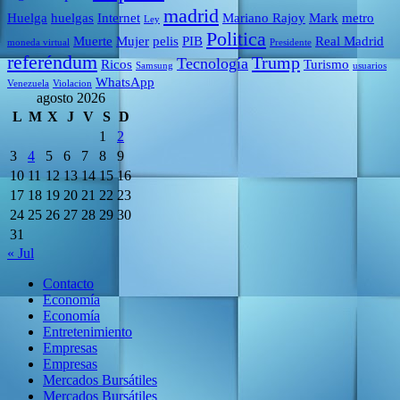
madrid
Huelga
huelgas
Internet
Mariano Rajoy
Mark
metro
Ley
Politica
Muerte
Mujer
pelis
PIB
Real Madrid
moneda virtual
Presidente
referéndum
Trump
Tecnología
Ricos
Turismo
Samsung
usuarios
WhatsApp
Venezuela
Violacion
agosto 2026
L
M
X
J
V
S
D
1
2
3
4
5
6
7
8
9
10
11
12
13
14
15
16
17
18
19
20
21
22
23
24
25
26
27
28
29
30
31
« Jul
Contacto
Economía
Economía
Entretenimiento
Empresas
Empresas
Mercados Bursátiles
Mercados Bursátiles