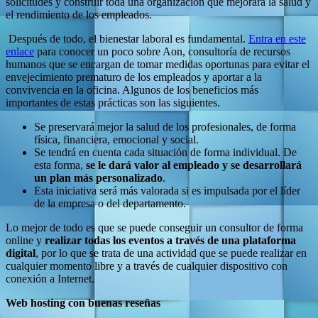
solicitudes y construir toda una organización que mejorará la salud y
el rendimiento de los empleados.
Después de todo, el bienestar laboral es fundamental.
Entra en este
enlace
para conocer un poco sobre Aon, consultoría de recursos
humanos que se encargan de tomar medidas oportunas para evitar el
envejecimiento prematuro de los empleados y aportar a la
convivencia en la oficina. Algunos de los beneficios más
importantes de estas prácticas son las siguientes.
Se preservará mejor la salud de los profesionales, de forma
física, financiera, emocional y social.
Se tendrá en cuenta cada situación de forma individual. De
esta forma,
se le dará valor al empleado y se desarrollará
un plan más personalizado
.
Esta iniciativa será más valorada si es impulsada por el líder
de la empresa o del departamento.
Lo mejor de todo es que se puede conseguir un consultor de forma
online y
realizar todas los eventos a través de una plataforma
digital
, por lo que se trata de una actividad que se puede realizar en
cualquier momento libre y a través de cualquier dispositivo con
conexión a Internet.
Web hosting con buenas reseñas