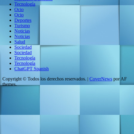
Tecnología
Ocio
Ocio
Deportes
Turismo
Noticias
Noticias
Salud
Sociedad
Sociedad
Tecnología
Tecnología
ChatGPT Spanish
Copyright © Todos los derechos reservados.
|
CoverNews
por AF
themes.