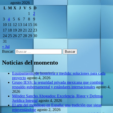
agosto 2026
L
M
X
J
V
S
D
1
2
3
4
5
6
7
8
9
10
11
12
13
14
15
16
17
18
19
20
21
22
23
24
25
26
27
28
29
30
31
« Jul
Buscar:
Noticias del momento
Equipamiento de hostelería a medida: soluciones para cada
proyecto
agosto 4, 2026
Grupo IESS: la seguridad privada mexicana que combina
respaldo gubernamental y estándares internacionales
agosto 4,
2026
Méndez Sancho Abogados: Excelencia, Rigor y Defensa
Jurídica Integral
agosto 4, 2026
El arte del monólogo en España: una tradición que sigue
reinventándose
agosto 2, 2026