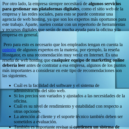
Por otro lado, la empresa siempre necesitará de
algunos servicios
para gestionar sus plataformas digitales
, como el sitio web de la
empresa y las redes sociales, para esto se puede contratar una
agencia de web hosting, ya que son los expertos más oportunos para
este trabajo. Aparte, suelen contar con un repertorio de herramientas
y recursos digitales que serán de mucha ayuda para la oficina y la
empresa en general.
Pero para esto es necesario que los empleados tengan en cuenta la
opinión
de algunos expertos en la materia, por ejemplo, la reseña
Hostgator, es una recomendación muy veráz en Internet. Es una
reseña de web hosting que
cualquier equipo de marketing online
debería leer
antes de contratar a esa empresa, algunos de los puntos
más importantes a considerar en este tipo de recomendaciones son
las siguientes.
Cuál es la facilidad del software y el sistema de
administración del sitio web.
Si los precios son variados y ajustados a las necesidades de la
oficina.
Cuál es su nivel de rendimiento y estabilidad con respecto a
otras opciones.
La atención al cliente y el soporte técnico también deben ser
sometidos a evaluación.
También es importante revisar si
contienen un sistema de