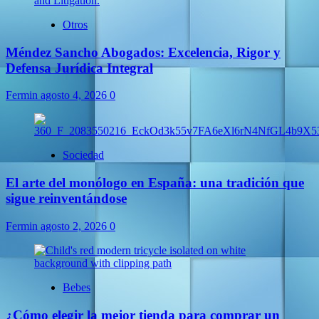
Otros
Méndez Sancho Abogados: Excelencia, Rigor y
Defensa Jurídica Integral
Fermin
agosto 4, 2026
0
Sociedad
El arte del monólogo en España: una tradición que
sigue reinventándose
Fermin
agosto 2, 2026
0
Bebes
¿Cómo elegir la mejor tienda para comprar un