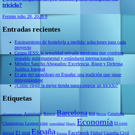
triciclo?
Fermin
julio 28, 2026
0
Entradas recientes
Equipamiento de hostelería a medida: soluciones para cada
proyecto
Grupo IESS: la seguridad privada mexicana que combina
respaldo gubernamental y estándares internacionales
Méndez Sancho Abogados: Excelencia, Rigor y Defensa
Jurídica Integral
El arte del monólogo en España: una tradición que sigue
reinventándose
¿Cómo elegir la mejor tienda para comprar un triciclo?
Etiquetas
Barcelona
Asesinato
Banco
Bill
Cataluña
afroamericano
Bitcoin
Economía
Champions League
cine
El cero
comodidad
Dinero
España
El prat
Facebook
digital
Fútbol
Guardia Civil
Europa