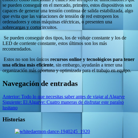
se pueden conseguir en el mercado, primero, estos dispositivos son
capaces de generar una tensión continua de salida estabilizada, algo
que evita que las variaciones de tensión de red estropeen los
ordenadores y otras máquinas eléctricas, o presenten una
sobrecargas y cortocircuitos.
Se pueden conseguir dos tipos, los de voltaje constante y los de
LED de corriente constante, estos últimos son los más
recomendados.
Estos no son los únicos
recursos online y tecnológicos para tener
una oficina más eficiente
, sin embargo, ayudarán a tener una
organización más oportuna y optimizada para el trabajo en equipo.
Navegación de entradas
Anterior:
Todo lo que necesitas saber antes de viajar al Algarve
Siguiente:
El Algarve: Cuatro maneras de disfrutar este paraíso
lusitano
Historias