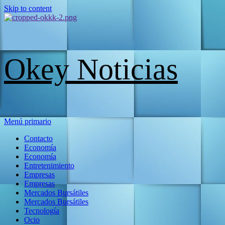
Skip to content
Okey Noticias
Menú primario
Contacto
Economía
Economía
Entretenimiento
Empresas
Empresas
Mercados Bursátiles
Mercados Bursátiles
Tecnología
Ocio