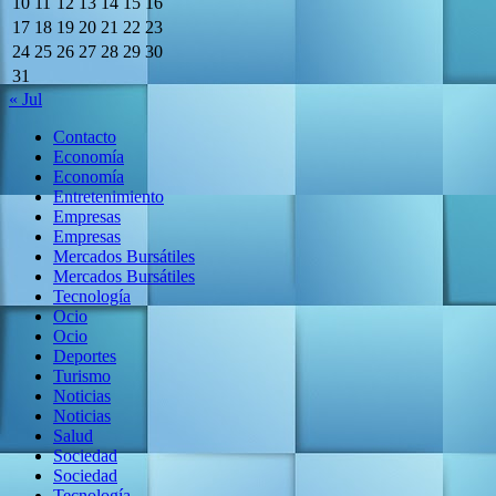
10
11
12
13
14
15
16
17
18
19
20
21
22
23
24
25
26
27
28
29
30
31
« Jul
Contacto
Economía
Economía
Entretenimiento
Empresas
Empresas
Mercados Bursátiles
Mercados Bursátiles
Tecnología
Ocio
Ocio
Deportes
Turismo
Noticias
Noticias
Salud
Sociedad
Sociedad
Tecnología