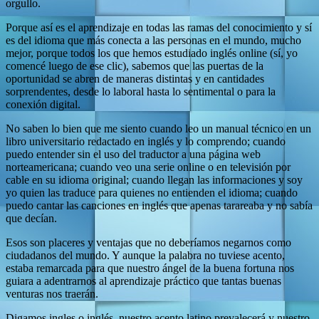
orgullo.
Porque así es el aprendizaje en todas las ramas del conocimiento y sí
es del idioma que más conecta a las personas en el mundo, mucho
mejor, porque todos los que hemos estudiado inglés online (sí, yo
comencé luego de ese clic), sabemos que las puertas de la
oportunidad se abren de maneras distintas y en cantidades
sorprendentes, desde lo laboral hasta lo sentimental o para la
conexión digital.
No saben lo bien que me siento cuando leo un manual técnico en un
libro universitario redactado en inglés y lo comprendo; cuando
puedo entender sin el uso del traductor a una página web
norteamericana; cuando veo una serie online o en televisión por
cable en su idioma original; cuando llegan las informaciones y soy
yo quien las traduce para quienes no entienden el idioma; cuando
puedo cantar las canciones en inglés que apenas tarareaba y no sabía
que decían.
Esos son placeres y ventajas que no deberíamos negarnos como
ciudadanos del mundo. Y aunque la palabra no tuviese acento,
estaba remarcada para que nuestro ángel de la buena fortuna nos
guiara a adentrarnos al aprendizaje práctico que tantas buenas
venturas nos traerán.
Digamos ingles o inglés, nuestro acento latino prevalecerá y nuestro