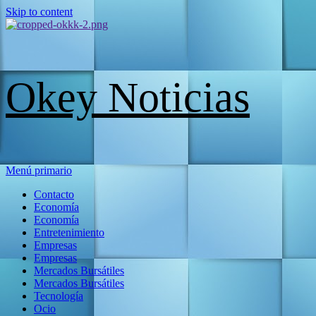
Skip to content
Okey Noticias
Menú primario
Contacto
Economía
Economía
Entretenimiento
Empresas
Empresas
Mercados Bursátiles
Mercados Bursátiles
Tecnología
Ocio