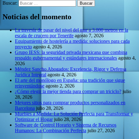
Buscar:
Noticias del momento
La travesía de pasar del nivel del mar a 3.000 metros en la
escala de crucero por Tenerife
agosto 7, 2026
Equipamiento de hostelería a medida: soluciones para cada
proyecto
agosto 4, 2026
Grupo IESS: la seguridad privada mexicana que combina
respaldo gubernamental y estándares internacionales
agosto 4,
2026
Méndez Sancho Abogados: Excelencia, Rigor y Defensa
Jurídica Integral
agosto 4, 2026
El arte del monólogo en España: una tradición que sigue
reinventándose
agosto 2, 2026
¿Cómo elegir la mejor tienda para comprar un triciclo?
julio
28, 2026
Mejores sitios para comprar productos personalizados en
Barcelona
julio 28, 2026
Muebles a Medida: La Solución Perfecta para Transformar y
Optimizar el Hogar
julio 28, 2026
Software de Control Horario y Sistema de Recursos
Humanos: La Combinación Perfecta
julio 27, 2026