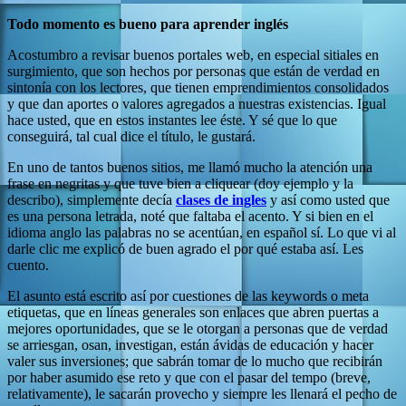
Todo momento es bueno para aprender inglés
Acostumbro a revisar buenos portales web, en especial sitiales en
surgimiento, que son hechos por personas que están de verdad en
sintonía con los lectores, que tienen emprendimientos consolidados
y que dan aportes o valores agregados a nuestras existencias. Igual
hace usted, que en estos instantes lee éste. Y sé que lo que
conseguirá, tal cual dice el título, le gustará.
En uno de tantos buenos sitios, me llamó mucho la atención una
frase en negritas y que tuve bien a cliquear (doy ejemplo y la
describo), simplemente decía
clases de ingles
y así como usted que
es una persona letrada, noté que faltaba el acento. Y si bien en el
idioma anglo las palabras no se acentúan, en español sí. Lo que vi al
darle clic me explicó de buen agrado el por qué estaba así. Les
cuento.
El asunto está escrito así por cuestiones de las keywords o meta
etiquetas, que en líneas generales son enlaces que abren puertas a
mejores oportunidades, que se le otorgan a personas que de verdad
se arriesgan, osan, investigan, están ávidas de educación y hacer
valer sus inversiones; que sabrán tomar de lo mucho que recibirán
por haber asumido ese reto y que con el pasar del tempo (breve,
relativamente), le sacarán provecho y siempre les llenará el pecho de