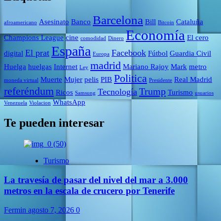
Barcelona
Asesinato
Banco
Bill
Cataluña
afroamericano
Bitcoin
Economía
Champions League
cine
El cero
comodidad
Dinero
España
El prat
Facebook
digital
Fútbol
Guardia Civil
Europa
madrid
Huelga
huelgas
Internet
Mariano Rajoy
Mark
metro
Ley
Politica
Muerte
Mujer
pelis
PIB
Real Madrid
moneda virtual
Presidente
referéndum
Trump
Tecnología
Ricos
Turismo
Samsung
usuarios
WhatsApp
Venezuela
Violacion
Te pueden interesar
Turismo
La travesía de pasar del nivel del mar a 3.000
metros en la escala de crucero por Tenerife
Fermin
agosto 7, 2026
0