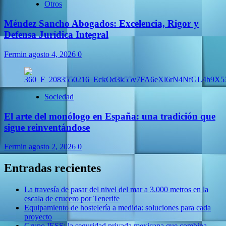
Otros
Méndez Sancho Abogados: Excelencia, Rigor y
Defensa Jurídica Integral
Fermin
agosto 4, 2026
0
Sociedad
El arte del monólogo en España: una tradición que
sigue reinventándose
Fermin
agosto 2, 2026
0
Entradas recientes
La travesía de pasar del nivel del mar a 3.000 metros en la
escala de crucero por Tenerife
Equipamiento de hostelería a medida: soluciones para cada
proyecto
Grupo IESS: la seguridad privada mexicana que combina