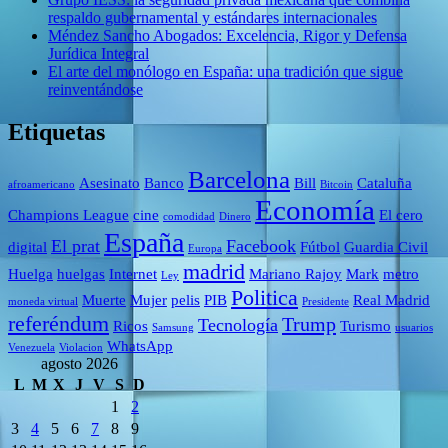
respaldo gubernamental y estándares internacionales
Méndez Sancho Abogados: Excelencia, Rigor y Defensa
Jurídica Integral
El arte del monólogo en España: una tradición que sigue
reinventándose
Etiquetas
Barcelona
Asesinato
Banco
Bill
Cataluña
afroamericano
Bitcoin
Economía
Champions League
cine
El cero
comodidad
Dinero
España
El prat
Facebook
digital
Fútbol
Guardia Civil
Europa
madrid
Huelga
huelgas
Internet
Mariano Rajoy
Mark
metro
Ley
Politica
Muerte
Mujer
pelis
PIB
Real Madrid
moneda virtual
Presidente
referéndum
Trump
Tecnología
Ricos
Turismo
Samsung
usuarios
WhatsApp
Venezuela
Violacion
agosto 2026
L
M
X
J
V
S
D
1
2
3
4
5
6
7
8
9