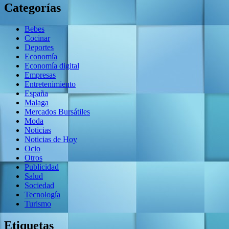
Categorías
Bebes
Cocinar
Deportes
Economía
Economía digital
Empresas
Entretenimiento
España
Malaga
Mercados Bursátiles
Moda
Noticias
Noticias de Hoy
Ocio
Otros
Publicidad
Salud
Sociedad
Tecnología
Turismo
Etiquetas