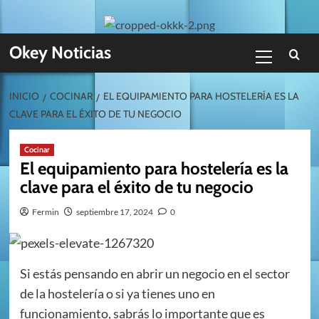
Skip
to
content
Menú
Okey Noticias
primario
INICIO
COCINAR
EL EQUIPAMIENTO PARA HOSTELERÍA ES LA
CLAVE PARA EL ÉXITO DE TU NEGOCIO
Cocinar
El equipamiento para hostelería es la
clave para el éxito de tu negocio
Fermin
septiembre 17, 2024
0
Si estás pensando en abrir un negocio en el sector
de la hostelería o si ya tienes uno en
funcionamiento, sabrás lo importante que es