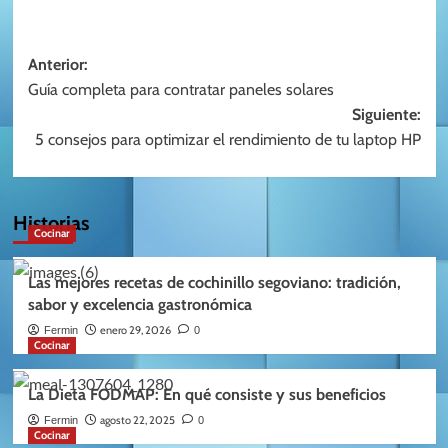
Navegación
Anterior:
Guía completa para contratar paneles solares
de
Siguiente:
entradas
5 consejos para optimizar el rendimiento de tu laptop HP
Historias
Cocinar
Las mejores recetas de cochinillo segoviano: tradición,
sabor y excelencia gastronómica
enero 29, 2026
Fermin
0
Cocinar
La Dieta FODMAP: En qué consiste y sus beneficios
agosto 22, 2025
Fermin
0
Cocinar