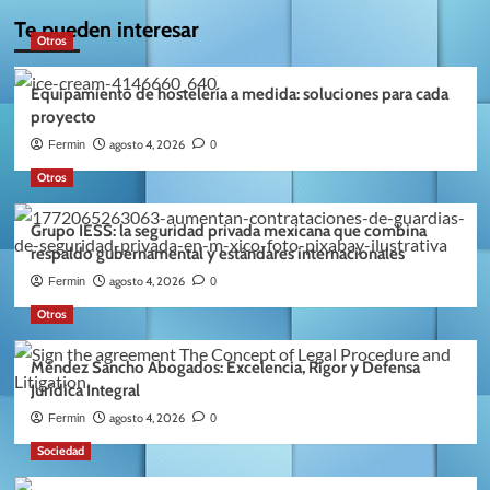
Te pueden interesar
Otros
Equipamiento de hostelería a medida: soluciones para cada
proyecto
agosto 4, 2026
Fermin
0
Otros
Grupo IESS: la seguridad privada mexicana que combina
respaldo gubernamental y estándares internacionales
agosto 4, 2026
Fermin
0
Otros
Méndez Sancho Abogados: Excelencia, Rigor y Defensa
Jurídica Integral
agosto 4, 2026
Fermin
0
Sociedad