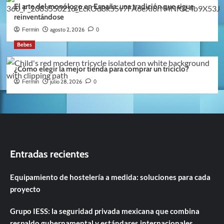
El arte del monólogo en España: una tradición que sigue
reinventándose
agosto 2, 2026
Fermin
0
Bebes
¿Cómo elegir la mejor tienda para comprar un triciclo?
julio 28, 2026
Fermin
0
Entradas recientes
Equipamiento de hostelería a medida: soluciones para cada
proyecto
Grupo IESS: la seguridad privada mexicana que combina
respaldo gubernamental y estándares internacionales