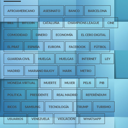
AFROAMERICANO
ASESINATO
BANCO
BARCELONA
BILL
BITCOIN
CATALUÑA
CHAMPIONS LEAGUE
CINE
COMODIDAD
DINERO
ECONOMÍA
EL CERO DIGITAL
EL PRAT
ESPAÑA
EUROPA
FACEBOOK
FÚTBOL
GUARDIA CIVIL
HUELGA
HUELGAS
INTERNET
LEY
MADRID
MARIANO RAJOY
MARK
METRO
MONEDA VIRTUAL
MUERTE
MUJER
PELIS
PIB
POLITICA
PRESIDENTE
REAL MADRID
REFERÉNDUM
RICOS
SAMSUNG
TECNOLOGÍA
TRUMP
TURISMO
USUARIOS
VENEZUELA
VIOLACION
WHATSAPP