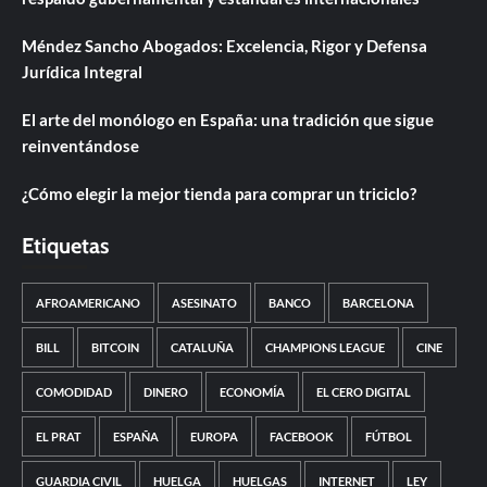
Méndez Sancho Abogados: Excelencia, Rigor y Defensa
Jurídica Integral
El arte del monólogo en España: una tradición que sigue
reinventándose
¿Cómo elegir la mejor tienda para comprar un triciclo?
Etiquetas
AFROAMERICANO
ASESINATO
BANCO
BARCELONA
BILL
BITCOIN
CATALUÑA
CHAMPIONS LEAGUE
CINE
COMODIDAD
DINERO
ECONOMÍA
EL CERO DIGITAL
EL PRAT
ESPAÑA
EUROPA
FACEBOOK
FÚTBOL
GUARDIA CIVIL
HUELGA
HUELGAS
INTERNET
LEY