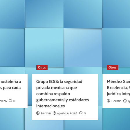
Otros
Otros
ostelería a
Grupo IESS: la seguridad
Méndez San
s para cada
privada mexicana que
Excelencia, 
combina respaldo
Jurídica Inte
gubernamental y estándares
 2026
a
0
Fermin
internacionales
agosto 4, 2026
Fermin
0