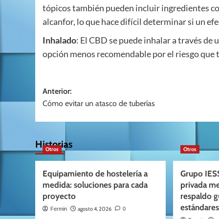
tópicos también pueden incluir ingredientes co
alcanfor, lo que hace difícil determinar si un e
Inhalado
: El CBD se puede inhalar a través de 
opción menos recomendable por el riesgo que t
Navegación
Anterior:
Cómo evitar un atasco de tuberías
de
entradas
Historias
Otros
Otros
Equipamiento de hostelería a
Grupo IESS
medida: soluciones para cada
privada m
proyecto
respaldo 
estándares
agosto 4, 2026
Fermin
0