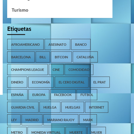
Turismo
Etiquetas
AFROAMERICANO
ASESINATO
BANCO
BARCELONA
BILL
BITCOIN
CATALUÑA
CHAMPIONS LEAGUE
CINE
COMODIDAD
DINERO
ECONOMÍA
EL CERO DIGITAL
EL PRAT
ESPAÑA
EUROPA
FACEBOOK
FÚTBOL
GUARDIA CIVIL
HUELGA
HUELGAS
INTERNET
LEY
MADRID
MARIANO RAJOY
MARK
METRO
MONEDA VIRTUAL
MUERTE
MUJER