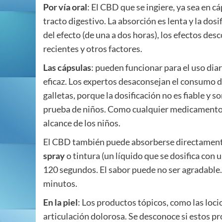
Por vía oral
: El CBD que se ingiere, ya sea en c
tracto digestivo. La absorción es lenta y la dos
del efecto (de una a dos horas), los efectos de
recientes y otros factores.
Las cápsulas
: pueden funcionar para el uso dia
eficaz. Los expertos desaconsejan el consumo 
galletas, porque la dosificación no es fiable y 
prueba de niños. Como cualquier medicamento, l
alcance de los niños.
El CBD también puede absorberse directament
spray
o tintura (un líquido que se dosifica con 
120 segundos. El sabor puede no ser agradable.
minutos.
En la piel
: Los productos tópicos, como las locio
articulación dolorosa. Se desconoce si estos p