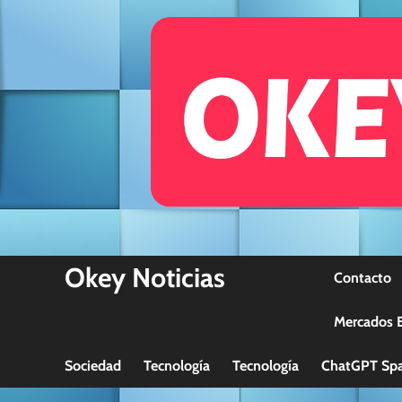
Skip
to
content
Okey Noticias
Contacto
Mercados B
Sociedad
Tecnología
Tecnología
ChatGPT Spa