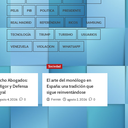
PELIS
PIB
POLITICA
PRESIDENTE
REAL MADRID
REFERÉNDUM
RICOS
SAMSUNG
TECNOLOGÍA
TRUMP
TURISMO
USUARIOS
VENEZUELA
VIOLACION
WHATSAPP
Sociedad
cho Abogados:
El arte del monólogo en
Rigor y Defensa
España: una tradición que
gral
sigue reinventándose
gosto 4, 2026
agosto 2, 2026
0
Fermin
0