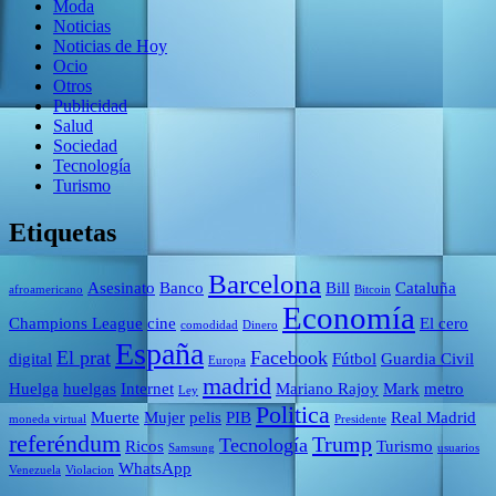
Moda
Noticias
Noticias de Hoy
Ocio
Otros
Publicidad
Salud
Sociedad
Tecnología
Turismo
Etiquetas
Barcelona
Asesinato
Banco
Bill
Cataluña
afroamericano
Bitcoin
Economía
Champions League
cine
El cero
comodidad
Dinero
España
El prat
Facebook
digital
Fútbol
Guardia Civil
Europa
madrid
Huelga
huelgas
Internet
Mariano Rajoy
Mark
metro
Ley
Politica
Muerte
Mujer
pelis
PIB
Real Madrid
moneda virtual
Presidente
referéndum
Trump
Tecnología
Ricos
Turismo
Samsung
usuarios
WhatsApp
Venezuela
Violacion