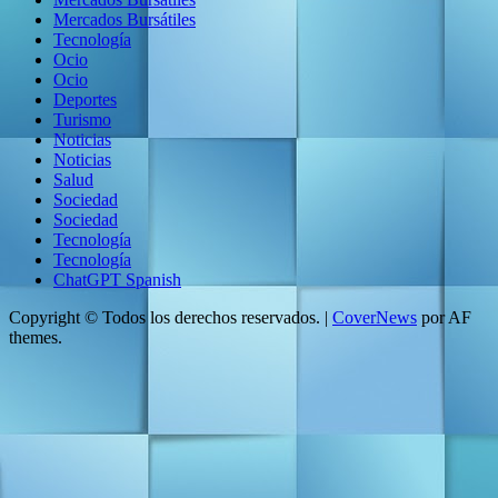
Mercados Bursátiles
Tecnología
Ocio
Ocio
Deportes
Turismo
Noticias
Noticias
Salud
Sociedad
Sociedad
Tecnología
Tecnología
ChatGPT Spanish
Copyright © Todos los derechos reservados.
|
CoverNews
por AF
themes.