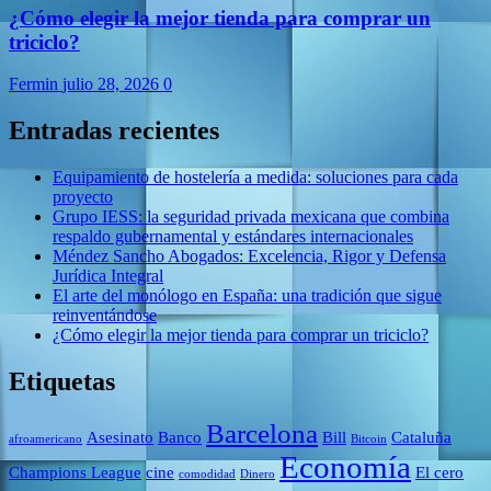
¿Cómo elegir la mejor tienda para comprar un
triciclo?
Fermin
julio 28, 2026
0
Entradas recientes
Equipamiento de hostelería a medida: soluciones para cada
proyecto
Grupo IESS: la seguridad privada mexicana que combina
respaldo gubernamental y estándares internacionales
Méndez Sancho Abogados: Excelencia, Rigor y Defensa
Jurídica Integral
El arte del monólogo en España: una tradición que sigue
reinventándose
¿Cómo elegir la mejor tienda para comprar un triciclo?
Etiquetas
Barcelona
Asesinato
Banco
Bill
Cataluña
afroamericano
Bitcoin
Economía
Champions League
cine
El cero
comodidad
Dinero