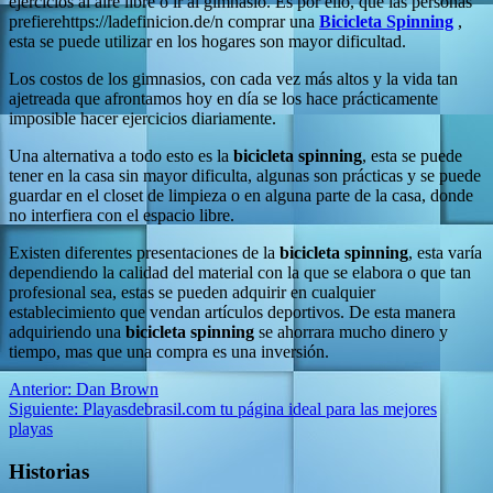
ejercicios al aire libre o ir al gimnasio. Es por ello, que las personas
prefierehttps://ladefinicion.de/n comprar una
Bicicleta Spinning
,
esta se puede utilizar en los hogares son mayor dificultad.
Los costos de los gimnasios, con cada vez más altos y la vida tan
ajetreada que afrontamos hoy en día se los hace prácticamente
imposible hacer ejercicios diariamente.
Una alternativa a todo esto es la
bicicleta spinning
, esta se puede
tener en la casa sin mayor dificulta, algunas son prácticas y se puede
guardar en el closet de limpieza o en alguna parte de la casa, donde
no interfiera con el espacio libre.
Existen diferentes presentaciones de la
bicicleta spinning
, esta varía
dependiendo la calidad del material con la que se elabora o que tan
profesional sea, estas se pueden adquirir en cualquier
establecimiento que vendan artículos deportivos. De esta manera
adquiriendo una
bicicleta spinning
se ahorrara mucho dinero y
tiempo, mas que una compra es una inversión.
Navegación
Anterior:
Dan Brown
Siguiente:
Playasdebrasil.com tu página ideal para las mejores
de
playas
entradas
Historias