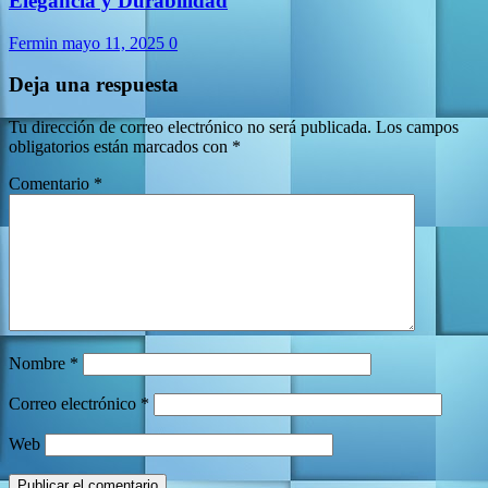
Elegancia y Durabilidad
Fermin
mayo 11, 2025
0
Deja una respuesta
Tu dirección de correo electrónico no será publicada.
Los campos
obligatorios están marcados con
*
Comentario
*
Nombre
*
Correo electrónico
*
Web