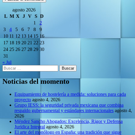
agosto 2026
L
M
X
J
V
S
D
1
2
3
4
5
6
7
8
9
10
11
12
13
14
15
16
17
18
19
20
21
22
23
24
25
26
27
28
29
30
31
« Jul
Buscar:
Noticias del momento
Equipamiento de hostelería a medida: soluciones para cada
proyecto
agosto 4, 2026
Grupo IESS: la seguridad privada mexicana que combina
respaldo gubernamental y estándares internacionales
agosto 4,
2026
Méndez Sancho Abogados: Excelencia, Rigor y Defensa
Jurídica Integral
agosto 4, 2026
El arte del monólogo en España: una tradición que sigue