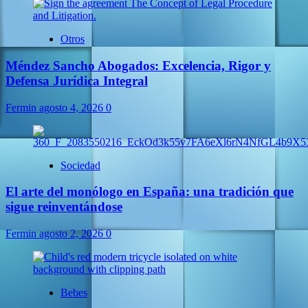
Otros
Méndez Sancho Abogados: Excelencia, Rigor y
Defensa Jurídica Integral
Fermin
agosto 4, 2026
0
Sociedad
El arte del monólogo en España: una tradición que
sigue reinventándose
Fermin
agosto 2, 2026
0
Bebes