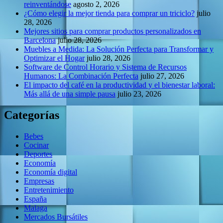
reinventándose
agosto 2, 2026
¿Cómo elegir la mejor tienda para comprar un triciclo?
julio
28, 2026
Mejores sitios para comprar productos personalizados en
Barcelona
julio 28, 2026
Muebles a Medida: La Solución Perfecta para Transformar y
Optimizar el Hogar
julio 28, 2026
Software de Control Horario y Sistema de Recursos
Humanos: La Combinación Perfecta
julio 27, 2026
El impacto del café en la productividad y el bienestar laboral:
Más allá de una simple pausa
julio 23, 2026
Categorías
Bebes
Cocinar
Deportes
Economía
Economía digital
Empresas
Entretenimiento
España
Malaga
Mercados Bursátiles