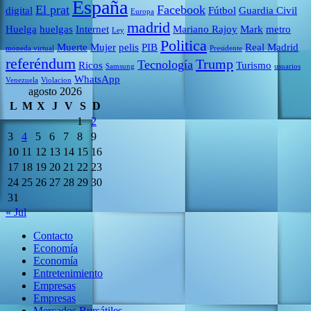
España
El prat
Facebook
digital
Fútbol
Guardia Civil
Europa
madrid
Huelga
huelgas
Internet
Mariano Rajoy
Mark
metro
Ley
Politica
Muerte
Mujer
pelis
PIB
Real Madrid
moneda virtual
Presidente
referéndum
Trump
Tecnología
Ricos
Turismo
Samsung
usuarios
WhatsApp
Venezuela
Violacion
agosto 2026
L
M
X
J
V
S
D
1
2
3
4
5
6
7
8
9
10
11
12
13
14
15
16
17
18
19
20
21
22
23
24
25
26
27
28
29
30
31
« Jul
Contacto
Economía
Economía
Entretenimiento
Empresas
Empresas
Mercados Bursátiles