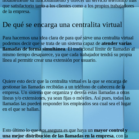
notablemente su funcionamiento y ofrecer un servicio telefónico más
que satisfactorio tanto a los clientes como a los propios trabajadores
de la empresa.
De qué se encarga una centralita virtual
Para hacernos una idea clara de para qué sirve una centralita virtual
podemos decir que se trata de un sistema capaz de
atender varias
llamadas de forma simultánea
. El tradicional límite de llamadas al
mismo tiempo desaparece, ya que cada trabajador tendrá su propia
línea al permitir crear una extensión por usuario.
Quiere esto decir que la centralita virtual es la que se encarga de
gestionar las llamadas recibidas a un teléfono de cabecera de la
empresa. Un sistema que organiza y desvía estas llamadas a otras
líneas y/o extensiones, ya sean fijas o móviles. Así pues, todas las
llamadas las pueden responder los empleados sea cual sea el lugar
en el que se hallan.
Esto último lo que nos asegura es que haya un
mayor control y
una mejor distribución de las llamadas en la empresa
, con la