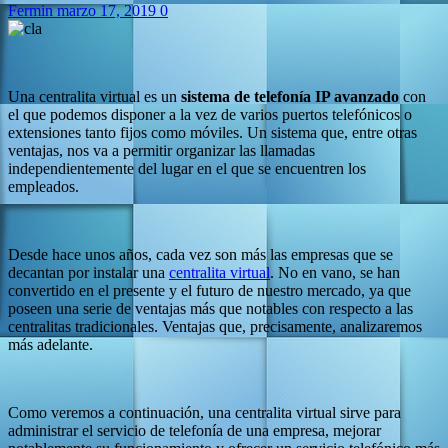
Fermin
marzo 17, 2019
0
Una centralita virtual es un
sistema de telefonía IP avanzado
con
el que podemos disponer a la vez de varios puertos telefónicos o
extensiones tanto fijos como móviles. Un sistema que, entre otras
ventajas, nos va a permitir organizar las llamadas
independientemente del lugar en el que se encuentren los
empleados.
Desde hace unos años, cada vez son más las empresas que se
decantan por instalar una
centralita virtual
. No en vano, se han
convertido en el presente y el futuro de nuestro mercado, ya que
poseen una serie de ventajas más que notables con respecto a las
centralitas tradicionales. Ventajas que, precisamente, analizaremos
más adelante.
Como veremos a continuación, una centralita virtual sirve para
administrar el servicio de telefonía de una empresa, mejorar