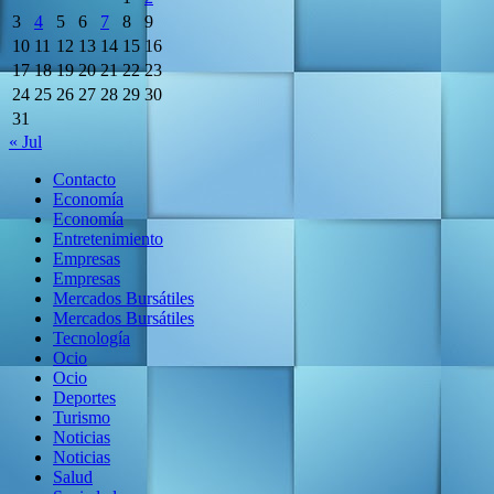
3
4
5
6
7
8
9
10
11
12
13
14
15
16
17
18
19
20
21
22
23
24
25
26
27
28
29
30
31
« Jul
Contacto
Economía
Economía
Entretenimiento
Empresas
Empresas
Mercados Bursátiles
Mercados Bursátiles
Tecnología
Ocio
Ocio
Deportes
Turismo
Noticias
Noticias
Salud