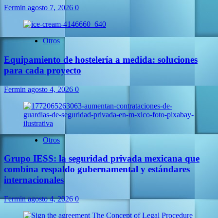
Fermin
agosto 7, 2026
0
Otros
Equipamiento de hostelería a medida: soluciones
para cada proyecto
Fermin
agosto 4, 2026
0
Otros
Grupo IESS: la seguridad privada mexicana que
combina respaldo gubernamental y estándares
internacionales
Fermin
agosto 4, 2026
0