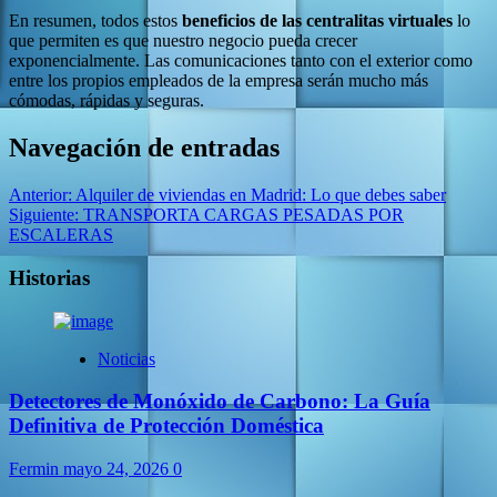
En resumen, todos estos
beneficios de las centralitas virtuales
lo
que permiten es que nuestro negocio pueda crecer
exponencialmente. Las comunicaciones tanto con el exterior como
entre los propios empleados de la empresa serán mucho más
cómodas, rápidas y seguras.
Navegación de entradas
Anterior:
Alquiler de viviendas en Madrid: Lo que debes saber
Siguiente:
TRANSPORTA CARGAS PESADAS POR
ESCALERAS
Historias
Noticias
Detectores de Monóxido de Carbono: La Guía
Definitiva de Protección Doméstica
Fermin
mayo 24, 2026
0