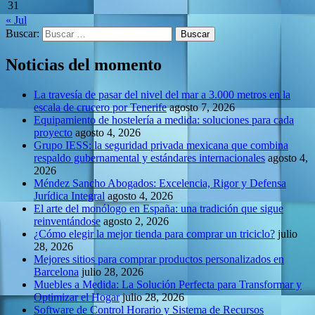
31
« Jul
Buscar:
Noticias del momento
La travesía de pasar del nivel del mar a 3.000 metros en la
escala de crucero por Tenerife
agosto 7, 2026
Equipamiento de hostelería a medida: soluciones para cada
proyecto
agosto 4, 2026
Grupo IESS: la seguridad privada mexicana que combina
respaldo gubernamental y estándares internacionales
agosto 4,
2026
Méndez Sancho Abogados: Excelencia, Rigor y Defensa
Jurídica Integral
agosto 4, 2026
El arte del monólogo en España: una tradición que sigue
reinventándose
agosto 2, 2026
¿Cómo elegir la mejor tienda para comprar un triciclo?
julio
28, 2026
Mejores sitios para comprar productos personalizados en
Barcelona
julio 28, 2026
Muebles a Medida: La Solución Perfecta para Transformar y
Optimizar el Hogar
julio 28, 2026
Software de Control Horario y Sistema de Recursos