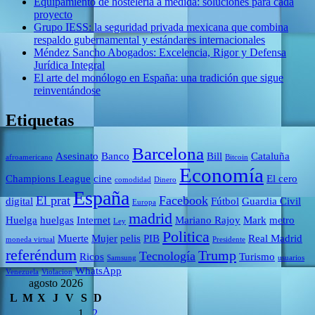
Equipamiento de hostelería a medida: soluciones para cada
proyecto
Grupo IESS: la seguridad privada mexicana que combina
respaldo gubernamental y estándares internacionales
Méndez Sancho Abogados: Excelencia, Rigor y Defensa
Jurídica Integral
El arte del monólogo en España: una tradición que sigue
reinventándose
Etiquetas
Barcelona
Asesinato
Banco
Bill
Cataluña
afroamericano
Bitcoin
Economía
Champions League
cine
El cero
comodidad
Dinero
España
El prat
Facebook
digital
Fútbol
Guardia Civil
Europa
madrid
Huelga
huelgas
Internet
Mariano Rajoy
Mark
metro
Ley
Politica
Muerte
Mujer
pelis
PIB
Real Madrid
moneda virtual
Presidente
referéndum
Trump
Tecnología
Ricos
Turismo
Samsung
usuarios
WhatsApp
Venezuela
Violacion
agosto 2026
L
M
X
J
V
S
D
1
2