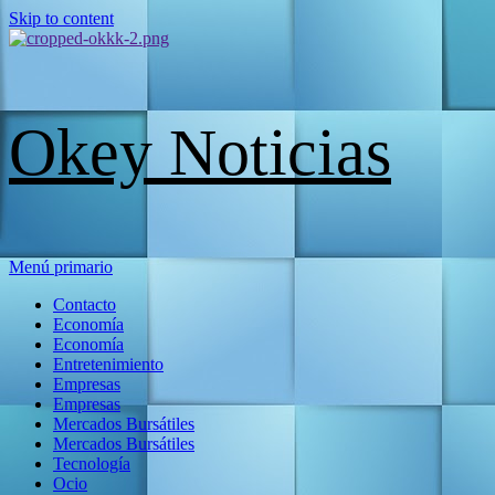
Skip to content
Okey Noticias
Menú primario
Contacto
Economía
Economía
Entretenimiento
Empresas
Empresas
Mercados Bursátiles
Mercados Bursátiles
Tecnología
Ocio