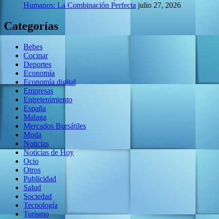
Humanos: La Combinación Perfecta
julio 27, 2026
Categorías
Bebes
Cocinar
Deportes
Economía
Economía digital
Empresas
Entretenimiento
España
Malaga
Mercados Bursátiles
Moda
Noticias
Noticias de Hoy
Ocio
Otros
Publicidad
Salud
Sociedad
Tecnología
Turismo