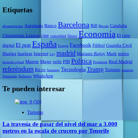
Etiquetas
Barcelona
Asesinato
Banco
Bill
Cataluña
afroamericano
Bitcoin
Economía
Champions League
cine
El cero
comodidad
Dinero
España
El prat
Facebook
digital
Fútbol
Guardia Civil
Europa
madrid
Huelga
huelgas
Internet
Mariano Rajoy
Mark
metro
Ley
Politica
Muerte
Mujer
pelis
PIB
Real Madrid
moneda virtual
Presidente
referéndum
Trump
Tecnología
Ricos
Turismo
Samsung
usuarios
WhatsApp
Venezuela
Violacion
Te pueden interesar
Turismo
La travesía de pasar del nivel del mar a 3.000
metros en la escala de crucero por Tenerife