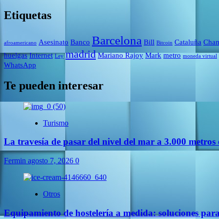
Etiquetas
Barcelona
Asesinato
Banco
Bill
Cataluña
Cham
afroamericano
Bitcoin
madrid
huelgas
Internet
Mariano Rajoy
Mark
metro
Ley
moneda virtual
WhatsApp
Te pueden interesar
Turismo
La travesía de pasar del nivel del mar a 3.000 metros 
Fermin
agosto 7, 2026
0
Otros
Equipamiento de hostelería a medida: soluciones par