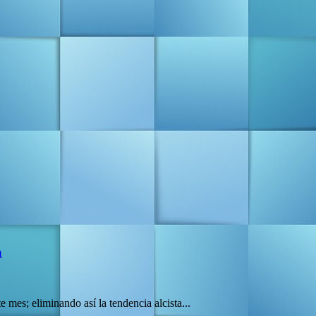
a
 mes; eliminando así la tendencia alcista...