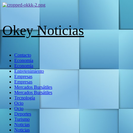
Skip
to
content
Okey Noticias
Menú
Contacto
primario
Economía
Economía
Entretenimiento
Empresas
Empresas
Mercados Bursátiles
Mercados Bursátiles
Tecnología
Ocio
Ocio
Deportes
Turismo
Noticias
Noticias