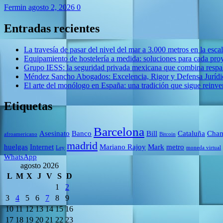
Fermin
agosto 2, 2026
0
Entradas recientes
La travesía de pasar del nivel del mar a 3.000 metros en la esca
Equipamiento de hostelería a medida: soluciones para cada pro
Grupo IESS: la seguridad privada mexicana que combina respal
Méndez Sancho Abogados: Excelencia, Rigor y Defensa Jurídic
El arte del monólogo en España: una tradición que sigue reinv
Etiquetas
Barcelona
Asesinato
Banco
Bill
Cataluña
Cham
afroamericano
Bitcoin
madrid
huelgas
Internet
Mariano Rajoy
Mark
metro
Ley
moneda virtual
WhatsApp
agosto 2026
L
M
X
J
V
S
D
1
2
3
4
5
6
7
8
9
10
11
12
13
14
15
16
17
18
19
20
21
22
23