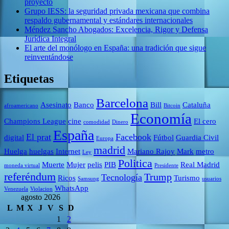
proyecto
Grupo IESS: la seguridad privada mexicana que combina
respaldo gubernamental y estándares internacionales
Méndez Sancho Abogados: Excelencia, Rigor y Defensa
Jurídica Integral
El arte del monólogo en España: una tradición que sigue
reinventándose
Etiquetas
Barcelona
Asesinato
Banco
Bill
Cataluña
afroamericano
Bitcoin
Economía
Champions League
cine
El cero
comodidad
Dinero
España
El prat
Facebook
digital
Fútbol
Guardia Civil
Europa
madrid
Huelga
huelgas
Internet
Mariano Rajoy
Mark
metro
Ley
Politica
Muerte
Mujer
pelis
PIB
Real Madrid
moneda virtual
Presidente
referéndum
Trump
Tecnología
Ricos
Turismo
Samsung
usuarios
WhatsApp
Venezuela
Violacion
agosto 2026
L
M
X
J
V
S
D
1
2