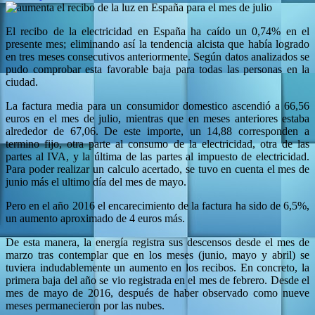
El recibo de la electricidad en España ha caído un 0,74% en el
presente mes; eliminando así la tendencia alcista que había logrado
en tres meses consecutivos anteriormente. Según datos analizados se
pudo comprobar esta favorable baja para todas las personas en la
ciudad.
La factura media para un consumidor domestico ascendió a 66,56
euros en el mes de julio, mientras que en meses anteriores estaba
alrededor de 67,06. De este importe, un 14,88 corresponden a
termino fijo, otra parte al consumo de la electricidad, otra de las
partes al IVA, y la última de las partes al impuesto de electricidad.
Para poder realizar un calculo acertado, se tuvo en cuenta el mes de
junio más el ultimo día del mes de mayo.
Pero en el año 2016 el encarecimiento de la factura ha sido de 6,5%,
un aumento aproximado de 4 euros más.
De esta manera, la energía registra sus descensos desde el mes de
marzo tras contemplar que en los meses (junio, mayo y abril) se
tuviera indudablemente un aumento en los recibos. En concreto, la
primera baja del año se vio registrada en el mes de febrero. Desde el
mes de mayo de 2016, después de haber observado como nueve
meses permanecieron por las nubes.