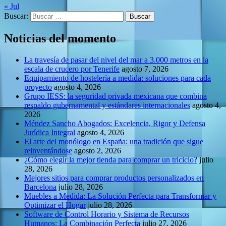
« Jul
Buscar:
Noticias del momento
La travesía de pasar del nivel del mar a 3.000 metros en la
escala de crucero por Tenerife
agosto 7, 2026
Equipamiento de hostelería a medida: soluciones para cada
proyecto
agosto 4, 2026
Grupo IESS: la seguridad privada mexicana que combina
respaldo gubernamental y estándares internacionales
agosto 4,
2026
Méndez Sancho Abogados: Excelencia, Rigor y Defensa
Jurídica Integral
agosto 4, 2026
El arte del monólogo en España: una tradición que sigue
reinventándose
agosto 2, 2026
¿Cómo elegir la mejor tienda para comprar un triciclo?
julio
28, 2026
Mejores sitios para comprar productos personalizados en
Barcelona
julio 28, 2026
Muebles a Medida: La Solución Perfecta para Transformar y
Optimizar el Hogar
julio 28, 2026
Software de Control Horario y Sistema de Recursos
Humanos: La Combinación Perfecta
julio 27, 2026