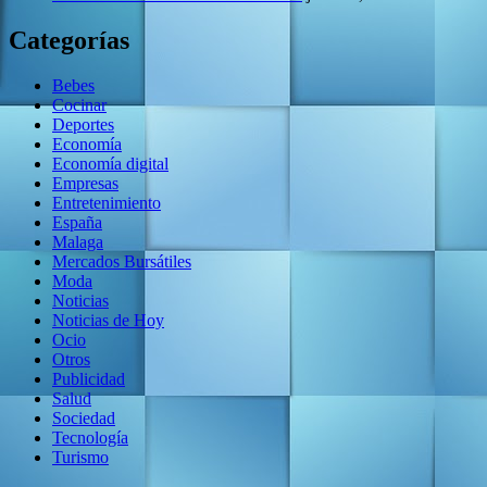
Categorías
Bebes
Cocinar
Deportes
Economía
Economía digital
Empresas
Entretenimiento
España
Malaga
Mercados Bursátiles
Moda
Noticias
Noticias de Hoy
Ocio
Otros
Publicidad
Salud
Sociedad
Tecnología
Turismo