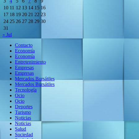
3
4
5
6
7
8
9
10
11
12
13
14
15
16
17
18
19
20
21
22
23
24
25
26
27
28
29
30
31
« Jul
Contacto
Economía
Economía
Entretenimiento
Empresas
Empresas
Mercados Bursátiles
Mercados Bursátiles
Tecnología
Ocio
Ocio
Deportes
Turismo
Noticias
Noticias
Salud
Sociedad