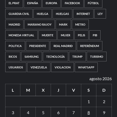
EL PRAT
ESPAÑA
EUROPA
FACEBOOK
FÚTBOL
GUARDIA CIVIL
HUELGA
HUELGAS
INTERNET
LEY
MADRID
MARIANO RAJOY
MARK
METRO
MONEDA VIRTUAL
MUERTE
MUJER
PELIS
PIB
POLITICA
PRESIDENTE
REAL MADRID
REFERÉNDUM
RICOS
SAMSUNG
TECNOLOGÍA
TRUMP
TURISMO
USUARIOS
VENEZUELA
VIOLACION
WHATSAPP
agosto 2026
L
M
X
J
V
S
D
1
2
3
4
5
6
7
8
9