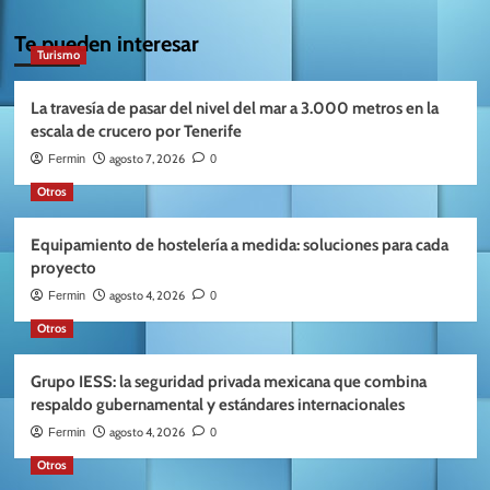
Te pueden interesar
Turismo
La travesía de pasar del nivel del mar a 3.000 metros en la
escala de crucero por Tenerife
agosto 7, 2026
Fermin
0
Otros
Equipamiento de hostelería a medida: soluciones para cada
proyecto
agosto 4, 2026
Fermin
0
Otros
Grupo IESS: la seguridad privada mexicana que combina
respaldo gubernamental y estándares internacionales
agosto 4, 2026
Fermin
0
Otros