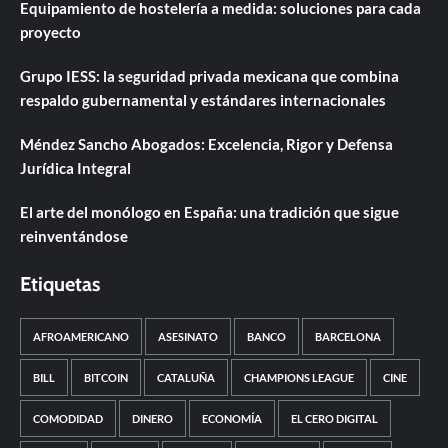
Equipamiento de hostelería a medida: soluciones para cada
proyecto
Grupo IESS: la seguridad privada mexicana que combina
respaldo gubernamental y estándares internacionales
Méndez Sancho Abogados: Excelencia, Rigor y Defensa
Jurídica Integral
El arte del monólogo en España: una tradición que sigue
reinventándose
Etiquetas
AFROAMERICANO
ASESINATO
BANCO
BARCELONA
BILL
BITCOIN
CATALUÑA
CHAMPIONS LEAGUE
CINE
COMODIDAD
DINERO
ECONOMÍA
EL CERO DIGITAL