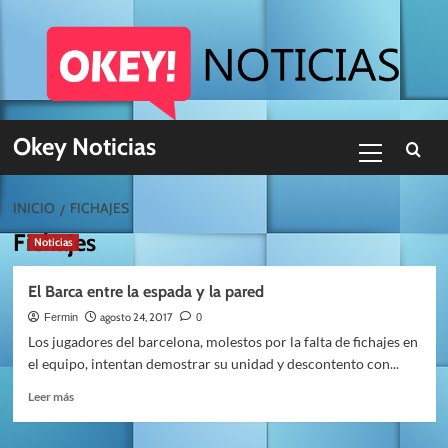
Skip
to
content
Menú
Okey Noticias
primario
INICIO
FICHAJES
Fichajes
Noticias
El Barca entre la espada y la pared
agosto 24, 2017
Fermin
0
Los jugadores del barcelona, molestos por la falta de fichajes en
el equipo, intentan demostrar su unidad y descontento con...
Leer
Leer más
más
sobre