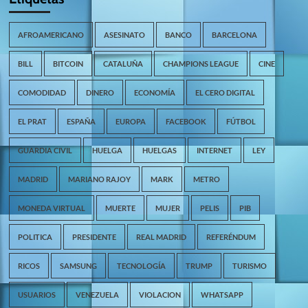
AFROAMERICANO
ASESINATO
BANCO
BARCELONA
BILL
BITCOIN
CATALUÑA
CHAMPIONS LEAGUE
CINE
COMODIDAD
DINERO
ECONOMÍA
EL CERO DIGITAL
EL PRAT
ESPAÑA
EUROPA
FACEBOOK
FÚTBOL
GUARDIA CIVIL
HUELGA
HUELGAS
INTERNET
LEY
MADRID
MARIANO RAJOY
MARK
METRO
MONEDA VIRTUAL
MUERTE
MUJER
PELIS
PIB
POLITICA
PRESIDENTE
REAL MADRID
REFERÉNDUM
RICOS
SAMSUNG
TECNOLOGÍA
TRUMP
TURISMO
USUARIOS
VENEZUELA
VIOLACION
WHATSAPP