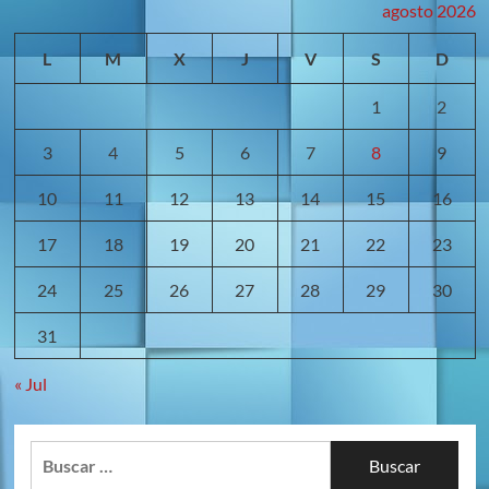
El
agosto 2026
Barca
entre
L
M
X
J
V
S
D
la
espada
1
2
y
la
pared
3
4
5
6
7
8
9
10
11
12
13
14
15
16
17
18
19
20
21
22
23
24
25
26
27
28
29
30
31
« Jul
Buscar: