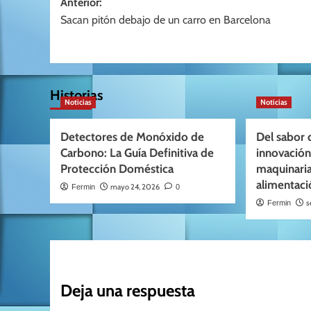
Navegación
Anterior:
Sacan pitón debajo de un carro en Barcelona
de
entradas
Historias
Noticias
Noticias
Detectores de Monóxido de
Del sabor 
Carbono: La Guía Definitiva de
innovación:
Protección Doméstica
maquinaria
alimentaci
mayo 24, 2026
Fermin
0
s
Fermin
Deja una respuesta