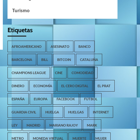
Turismo
Etiquetas
AFROAMERICANO
ASESINATO
BANCO
BARCELONA
BILL
BITCOIN
CATALUÑA
CHAMPIONS LEAGUE
CINE
COMODIDAD
DINERO
ECONOMÍA
EL CERO DIGITAL
EL PRAT
ESPAÑA
EUROPA
FACEBOOK
FÚTBOL
GUARDIA CIVIL
HUELGA
HUELGAS
INTERNET
LEY
MADRID
MARIANO RAJOY
MARK
METRO
MONEDA VIRTUAL
MUERTE
MUJER