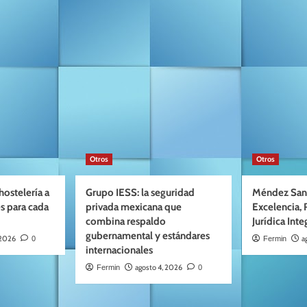
Otros
Otros
ostelería a
Grupo IESS: la seguridad
Méndez San
s para cada
privada mexicana que
Excelencia, 
combina respaldo
Jurídica Inte
gubernamental y estándares
 2026
a
0
Fermin
internacionales
agosto 4, 2026
Fermin
0