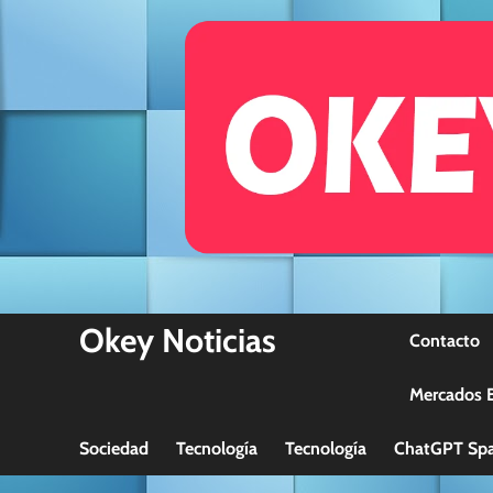
Skip
to
content
Okey Noticias
Contacto
Mercados B
Sociedad
Tecnología
Tecnología
ChatGPT Spa