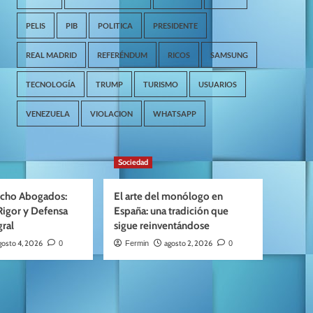
PELIS
PIB
POLITICA
PRESIDENTE
REAL MADRID
REFERÉNDUM
RICOS
SAMSUNG
TECNOLOGÍA
TRUMP
TURISMO
USUARIOS
VENEZUELA
VIOLACION
WHATSAPP
Sociedad
cho Abogados:
El arte del monólogo en
Rigor y Defensa
España: una tradición que
gral
sigue reinventándose
gosto 4, 2026
agosto 2, 2026
0
Fermin
0