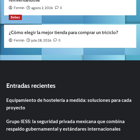
agosto 2, 2026
Fermin
0
Bebes
¿Cómo elegir la mejor tienda para comprar un triciclo?
julio 28, 2026
Fermin
0
Entradas recientes
Equipamiento de hostelería a medida: soluciones para cada
proyecto
Grupo IESS: la seguridad privada mexicana que combina
respaldo gubernamental y estándares internacionales