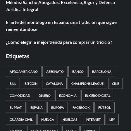
Méndez Sancho Abogados: Excelencia, Rigor y Defensa
Jurídica Integral
El arte del monólogo en España: una tradición que sigue
reinventándose
¿Cómo elegir la mejor tienda para comprar un triciclo?
Etiquetas
AFROAMERICANO
ASESINATO
BANCO
BARCELONA
BILL
BITCOIN
CATALUÑA
CHAMPIONS LEAGUE
CINE
COMODIDAD
DINERO
ECONOMÍA
EL CERO DIGITAL
EL PRAT
ESPAÑA
EUROPA
FACEBOOK
FÚTBOL
GUARDIA CIVIL
HUELGA
HUELGAS
INTERNET
LEY