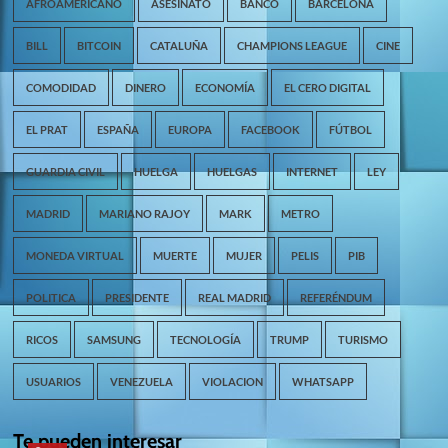
AFROAMERICANO
ASESINATO
BANCO
BARCELONA
BILL
BITCOIN
CATALUÑA
CHAMPIONS LEAGUE
CINE
COMODIDAD
DINERO
ECONOMÍA
EL CERO DIGITAL
EL PRAT
ESPAÑA
EUROPA
FACEBOOK
FÚTBOL
GUARDIA CIVIL
HUELGA
HUELGAS
INTERNET
LEY
MADRID
MARIANO RAJOY
MARK
METRO
MONEDA VIRTUAL
MUERTE
MUJER
PELIS
PIB
POLITICA
PRESIDENTE
REAL MADRID
REFERÉNDUM
RICOS
SAMSUNG
TECNOLOGÍA
TRUMP
TURISMO
USUARIOS
VENEZUELA
VIOLACION
WHATSAPP
Te pueden interesar