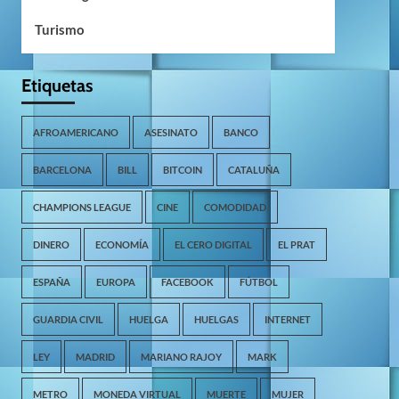
Turismo
Etiquetas
AFROAMERICANO
ASESINATO
BANCO
BARCELONA
BILL
BITCOIN
CATALUÑA
CHAMPIONS LEAGUE
CINE
COMODIDAD
DINERO
ECONOMÍA
EL CERO DIGITAL
EL PRAT
ESPAÑA
EUROPA
FACEBOOK
FÚTBOL
GUARDIA CIVIL
HUELGA
HUELGAS
INTERNET
LEY
MADRID
MARIANO RAJOY
MARK
METRO
MONEDA VIRTUAL
MUERTE
MUJER