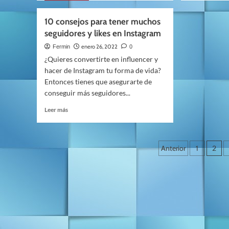
sobre
sobre
Qué
¿Por
10 consejos para tener muchos
es,
qué
seguidores y likes en Instagram
cómo
la
funciona,
gamifi
enero 26, 2022
Fermin
0
ventajas
es
¿Quieres convertirte en influencer y
y
tan
hacer de Instagram tu forma de vida?
desventajas
positi
Entonces tienes que asegurarte de
del
en
conseguir más seguidores...
Marketing
la
Digital
relaci
Leer
Leer más
con
más
los
sobre
client
10
Navegació
consejos
Anterior
1
2
para
de
tener
muchos
entradas
seguidores
y
likes
en
Instagram