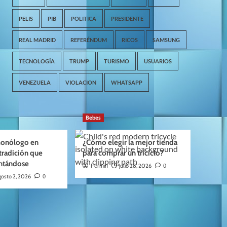
PELIS
PIB
POLITICA
PRESIDENTE
REAL MADRID
REFERÉNDUM
RICOS
SAMSUNG
TECNOLOGÍA
TRUMP
TURISMO
USUARIOS
VENEZUELA
VIOLACION
WHATSAPP
Bebes
 monólogo en
¿Cómo elegir la mejor tienda
tradición que
para comprar un triciclo?
entándose
julio 28, 2026
Fermin
0
gosto 2, 2026
0