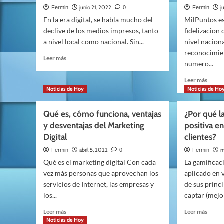
nueva
para
junio 21, 2022
j
Fermin
0
Fermin
visión
optimizar
En la era digital, se habla mucho del
MilPuntos es
para
y
declive de los medios impresos, tanto
fidelizacion 
el
modernizar
a nivel local como nacional. Sin...
nivel nacion
lidera
la
reconocimien
gestión
Leer
Leer más
empresarial
numero...
más
sobre
Leer
Leer más
La
más
Noticias de Hoy
Noticias de Ho
Noción:
sobre
periódico
La
Qué es, cómo funciona, ventajas
¿Por qué l
digital
fideli
de
y desventajas del Marketing
positiva en
del
noticias
Digital
clientes?
client
de
como
abril 5, 2022
m
Fermin
0
Fermin
Málaga
punta
y
Qué es el marketing digital Con cada
La gamificac
de
Marbella
vez más personas que aprovechan los
aplicado en 
lanza
para
servicios de Internet, las empresas y
de sus princ
crece
los...
captar (mejor
Leer
Leer
Leer más
Leer más
más
más
Noticias de Hoy