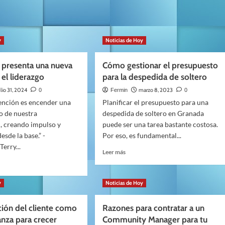
y
Noticias de Hoy
y presenta una nueva
Cómo gestionar el presupuesto
 el liderazgo
para la despedida de soltero
ulio 31, 2024
marzo 8, 2023
0
Fermin
0
ención es encender una
Planificar el presupuesto para una
o de nuestra
despedida de soltero en Granada
, creando impulso y
puede ser una tarea bastante costosa.
sde la base.” -
Por eso, es fundamental...
erry...
Leer
Leer más
más
sobre
Cómo
y
Noticias de Hoy
gestionar
el
ación del cliente como
Razones para contratar a un
presupuesto
nta
para
anza para crecer
Community Manager para tu