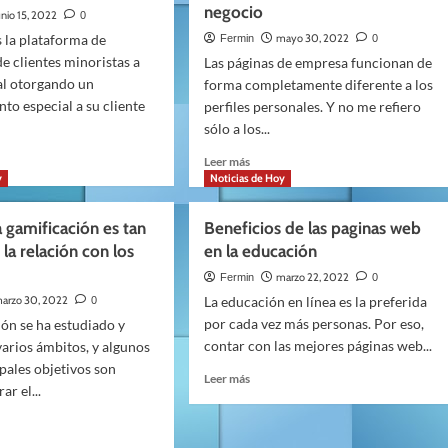
la
negocio
unio 15, 2022
0
despedida
 la plataforma de
mayo 30, 2022
Fermin
0
de
de clientes minoristas a
soltero
Las páginas de empresa funcionan de
al otorgando un
zgo
forma completamente diferente a los
to especial a su cliente
perfiles personales. Y no me refiero
sólo a los...
Leer
Leer más
más
y
Noticias de Hoy
sobre
Razones
a gamificación es tan
Beneficios de las paginas web
zación
para
 la relación con los
en la educación
contratar
e
a
marzo 22, 2022
Fermin
0
un
arzo 30, 2022
La educación en línea es la preferida
0
Community
por cada vez más personas. Por eso,
ión se ha estudiado y
Manager
contar con las mejores páginas web...
varios ámbitos, y algunos
para
ipales objetivos son
tu
Leer
Leer más
r
negocio
ar el...
más
sobre
Beneficios