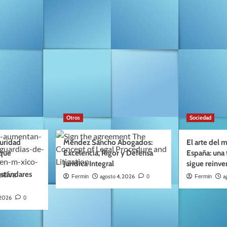
Otros
Sociedad
guridad
Méndez Sancho Abogados:
El arte del
 que
Excelencia, Rigor y Defensa
España: una 
Jurídica Integral
sigue reinv
estándares
agosto 4, 2026
a
Fermin
0
Fermin
 2026
0