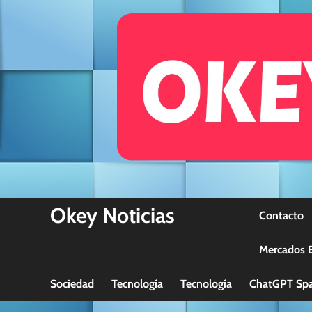
Skip
to
content
Okey Noticias
Contacto
Mercados B
Sociedad
Tecnología
Tecnología
ChatGPT Spa