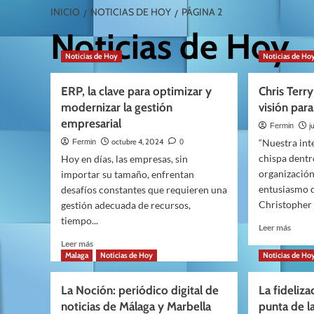
INICIO
NOTICIAS DE HOY
PÁGINA 2
Noticias de Hoy
Noticias de Hoy
Noticias de Ho
ERP, la clave para optimizar y
Chris Terr
modernizar la gestión
visión para
empresarial
j
Fermin
octubre 4, 2024
“Nuestra int
Fermin
0
chispa dentr
Hoy en días, las empresas, sin
organización
importar su tamaño, enfrentan
entusiasmo de
desafíos constantes que requieren una
Christopher T
gestión adecuada de recursos,
tiempo...
Leer
Leer más
más
Leer
Leer más
sobre
más
Malaga
Noticias de Hoy
Noticias de Ho
Chris
sobre
Terry
ERP,
La Noción: periódico digital de
La fideliz
prese
la
noticias de Málaga y Marbella
punta de l
una
clave