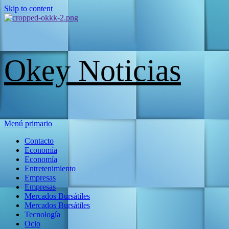
Skip to content
Okey Noticias
Menú primario
Contacto
Economía
Economía
Entretenimiento
Empresas
Empresas
Mercados Bursátiles
Mercados Bursátiles
Tecnología
Ocio