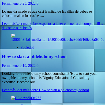
Fermin
enero 25, 2022
0
Lo que da miedo es que casi la mitad de las sillas de bebes se
colocan mal en los coches....
Leer más
Leer más sobre Aspectos a tener en cuenta al comprar sillas
de coche para bebés
Sociedad
How to start a phlebotomy school
Fermin
enero 19, 2022
0
Looking for a Phlebotomy school consultant? 'How to start your
own phlebotomy school' is Dignity Educational Consulting
expertise. Become our...
Leer más
Leer más sobre How to start a phlebotomy school