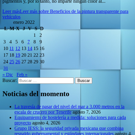
pigmentos y, por lo tanto, no imparte ningún color al...
Leer más
Leer más sobre Beneficios de la pintura transparente para
vehículos
enero 2022
L
M
X
J
V
S
D
1
2
3
4
5
6
7
8
9
10
11
12
13
14
15
16
17
18
19
20
21
22
23
24
25
26
27
28
29
30
31
« Dic
Feb »
Buscar:
Noticias del momento
La travesía de pasar del nivel del mar a 3.000 metros en la
escala de crucero por Tenerife
agosto 7, 2026
Equipamiento de hostelería a medida: soluciones para cada
proyecto
agosto 4, 2026
Grupo IESS: la seguridad privada mexicana que combina
respaldo gubernamental y estándares internacionales
agosto 4,