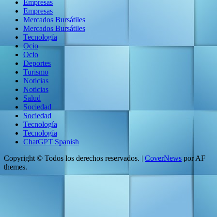
Empresas
Empresas
Mercados Bursátiles
Mercados Bursátiles
Tecnología
Ocio
Ocio
Deportes
Turismo
Noticias
Noticias
Salud
Sociedad
Sociedad
Tecnología
Tecnología
ChatGPT Spanish
Copyright © Todos los derechos reservados.
|
CoverNews
por AF
themes.