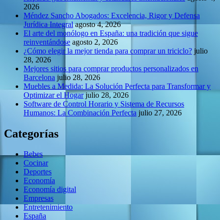
2026
Méndez Sancho Abogados: Excelencia, Rigor y Defensa
Jurídica Integral
agosto 4, 2026
El arte del monólogo en España: una tradición que sigue
reinventándose
agosto 2, 2026
¿Cómo elegir la mejor tienda para comprar un triciclo?
julio
28, 2026
Mejores sitios para comprar productos personalizados en
Barcelona
julio 28, 2026
Muebles a Medida: La Solución Perfecta para Transformar y
Optimizar el Hogar
julio 28, 2026
Software de Control Horario y Sistema de Recursos
Humanos: La Combinación Perfecta
julio 27, 2026
Categorías
Bebes
Cocinar
Deportes
Economía
Economía digital
Empresas
Entretenimiento
España