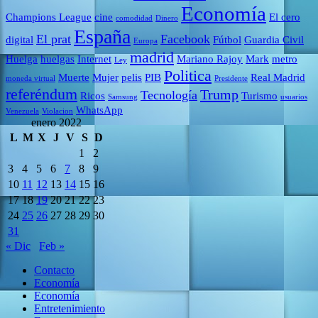
Economía
Champions League
cine
El cero
comodidad
Dinero
España
El prat
Facebook
digital
Fútbol
Guardia Civil
Europa
madrid
Huelga
huelgas
Internet
Mariano Rajoy
Mark
metro
Ley
Politica
Muerte
Mujer
pelis
PIB
Real Madrid
moneda virtual
Presidente
referéndum
Trump
Tecnología
Ricos
Turismo
Samsung
usuarios
WhatsApp
Venezuela
Violacion
enero 2022
L
M
X
J
V
S
D
1
2
3
4
5
6
7
8
9
10
11
12
13
14
15
16
17
18
19
20
21
22
23
24
25
26
27
28
29
30
31
« Dic
Feb »
Contacto
Economía
Economía
Entretenimiento