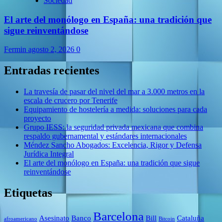
Sociedad
El arte del monólogo en España: una tradición que
sigue reinventándose
Fermin
agosto 2, 2026
0
Entradas recientes
La travesía de pasar del nivel del mar a 3.000 metros en la
escala de crucero por Tenerife
Equipamiento de hostelería a medida: soluciones para cada
proyecto
Grupo IESS: la seguridad privada mexicana que combina
respaldo gubernamental y estándares internacionales
Méndez Sancho Abogados: Excelencia, Rigor y Defensa
Jurídica Integral
El arte del monólogo en España: una tradición que sigue
reinventándose
Etiquetas
Barcelona
Asesinato
Banco
Bill
Cataluña
afroamericano
Bitcoin