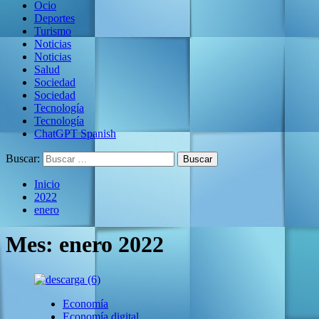
Ocio
Deportes
Turismo
Noticias
Noticias
Salud
Sociedad
Sociedad
Tecnología
Tecnología
ChatGPT Spanish
Buscar:
Inicio
2022
enero
Mes:
enero 2022
Economía
Economía digital