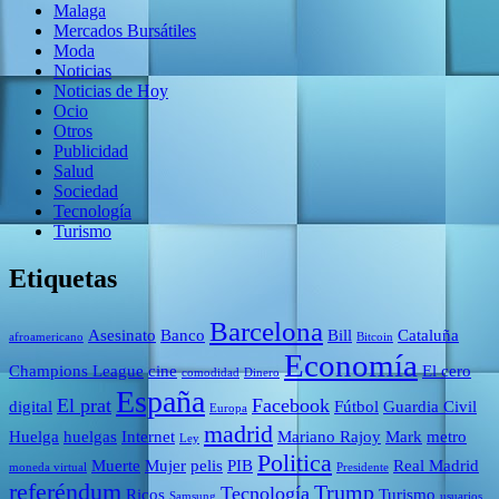
Malaga
Mercados Bursátiles
Moda
Noticias
Noticias de Hoy
Ocio
Otros
Publicidad
Salud
Sociedad
Tecnología
Turismo
Etiquetas
Barcelona
Asesinato
Banco
Bill
Cataluña
afroamericano
Bitcoin
Economía
Champions League
cine
El cero
comodidad
Dinero
España
El prat
Facebook
digital
Fútbol
Guardia Civil
Europa
madrid
Huelga
huelgas
Internet
Mariano Rajoy
Mark
metro
Ley
Politica
Muerte
Mujer
pelis
PIB
Real Madrid
moneda virtual
Presidente
referéndum
Trump
Tecnología
Ricos
Turismo
Samsung
usuarios