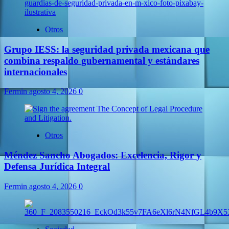
Otros
Grupo IESS: la seguridad privada mexicana que
combina respaldo gubernamental y estándares
internacionales
Fermin
agosto 4, 2026
0
Otros
Méndez Sancho Abogados: Excelencia, Rigor y
Defensa Jurídica Integral
Fermin
agosto 4, 2026
0